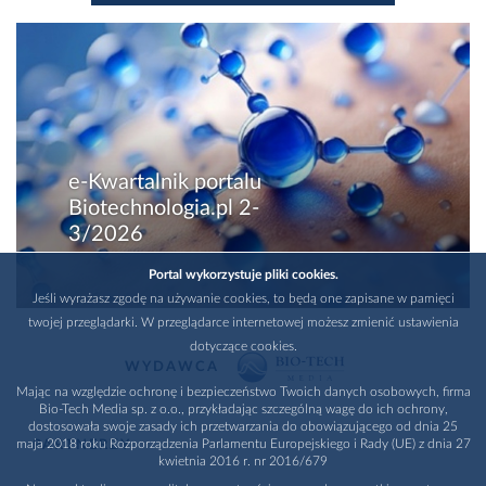
e-Kwartalnik portalu
Biotechnologia.pl 2-
3/2026
Portal wykorzystuje pliki cookies.
Jeśli wyrażasz zgodę na używanie cookies, to będą one zapisane w pamięci
twojej przeglądarki. W przeglądarce internetowej możesz zmienić ustawienia
dotyczące cookies.
WYDAWCA
Mając na względzie ochronę i bezpieczeństwo Twoich danych osobowych, firma
Bio-Tech Media sp. z o.o., przykładając szczególną wagę do ich ochrony,
dostosowała swoje zasady ich przetwarzania do obowiązującego od dnia 25
maja 2018 roku Rozporządzenia Parlamentu Europejskiego i Rady (UE) z dnia 27
PARTNERZY
kwietnia 2016 r. nr 2016/679