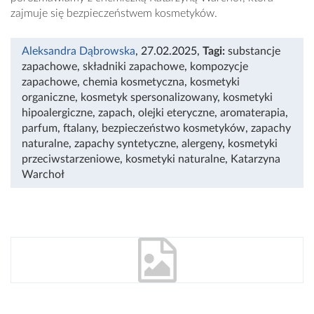
zajmuje się bezpieczeństwem kosmetyków.
Aleksandra Dąbrowska
, 27.02.2025
,
Tagi:
substancje
zapachowe
,
składniki zapachowe
,
kompozycje
zapachowe
,
chemia kosmetyczna
,
kosmetyki
organiczne
,
kosmetyk spersonalizowany
,
kosmetyki
hipoalergiczne
,
zapach
,
olejki eteryczne
,
aromaterapia
,
parfum
,
ftalany
,
bezpieczeństwo kosmetyków
,
zapachy
naturalne
,
zapachy syntetyczne
,
alergeny
,
kosmetyki
przeciwstarzeniowe
,
kosmetyki naturalne
,
Katarzyna
Warchoł