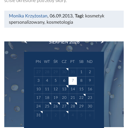
ściśle określone potrzeby skóry.
Monika Krzyżostan
, 06.09.2013
,
Tagi:
kosmetyk
spersonalizowany
,
kosmetologia
PREVIOUS
NEXT
SIERPIEŃ 2026
PN
WT
ŚR
CZ
PT
SB
ND
27
28
29
30
31
1
2
3
4
5
6
7
8
9
10
11
12
13
14
15
16
17
18
19
20
21
22
23
24
25
26
27
28
29
30
31
1
2
3
4
5
6