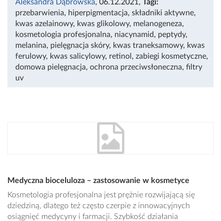
Aleksandra Dąbrowska
, 06.12.2021
,
Tagi:
przebarwienia
,
hiperpigmentacja
,
składniki aktywne
,
kwas azelainowy
,
kwas glikolowy
,
melanogeneza
,
kosmetologia profesjonalna
,
niacynamid
,
peptydy
,
melanina
,
pielęgnacja skóry
,
kwas traneksamowy
,
kwas
ferulowy
,
kwas salicylowy
,
retinol
,
zabiegi kosmetyczne
,
domowa pielęgnacja
,
ochrona przeciwsłoneczna
,
filtry
uv
Medyczna bioceluloza – zastosowanie w kosmetyce
Kosmetologia profesjonalna jest prężnie rozwijającą się
dziedziną, dlatego też często czerpie z innowacyjnych
osiągnięć medycyny i farmacji. Szybkość działania