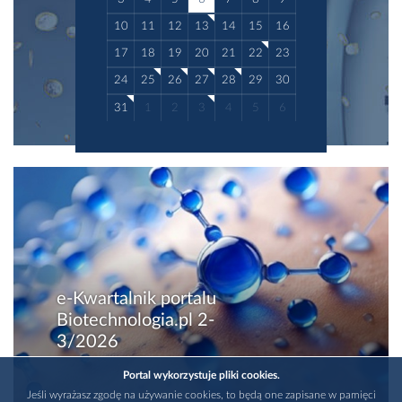
10
11
12
13
14
15
16
17
18
19
20
21
22
23
24
25
26
27
28
29
30
31
1
2
3
4
5
6
e-Kwartalnik portalu
Biotechnologia.pl 2-
3/2026
Portal wykorzystuje pliki cookies.
Jeśli wyrażasz zgodę na używanie cookies, to będą one zapisane w pamięci