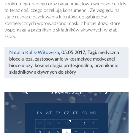
konkretnego zabiegu oraz natychmiastowo widoczne efekty
to teraz coś, czego oczekują konsumenci. Ze względu na
stale rosnące oczekiwania klientów, do gabinetów
kosmetycznych wprowadzono maski z biocelulozy, które
wspomagają przenikanie składników aktywnych w głąb
skóry.
Natalia Kulik-Witowska
, 05.05.2017
,
Tagi:
medyczna
bioceluloza
,
zastosowanie w kosmetyce medycznej
biocelulozy
,
kosmetologia profesjonalna
,
przenikanie
składników aktywnych do skóry
PREVIOUS
NEXT
SIERPIEŃ 2026
PN
WT
ŚR
CZ
PT
SB
ND
27
28
29
30
31
1
2
3
4
5
6
7
8
9