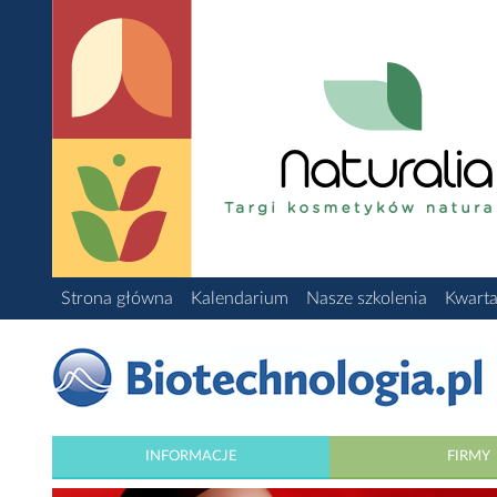
Strona główna
Kalendarium
Nasze szkolenia
Kwarta
INFORMACJE
FIRMY