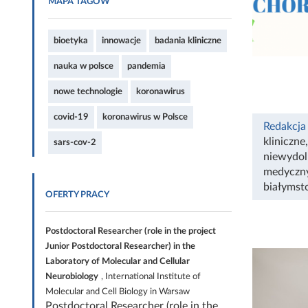
MAPA TAGÓW
bioetyka
innowacje
badania kliniczne
nauka w polsce
pandemia
nowe technologie
koronawirus
covid-19
koronawirus w Polsce
Redakcja
kliniczne
sars-cov-2
niewydol
medyczny
białymst
OFERTY PRACY
Postdoctoral Researcher (role in the project
Junior Postdoctoral Researcher) in the
Laboratory of Molecular and Cellular
Neurobiology
, International Institute of
Molecular and Cell Biology in Warsaw
Postdoctoral Researcher (role in the