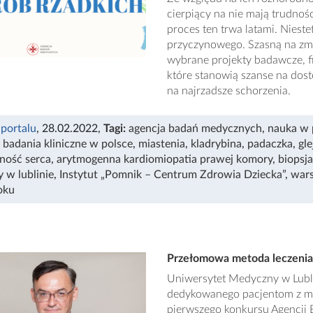
cierpiący na nie mają trudnoś
proces ten trwa latami. Nieste
przyczynowego. Szasną na zmi
wybrane projekty badawcze, 
które stanowią szanse na dos
na najrzadsze schorzenia.
 portalu
, 28.02.2022
,
Tagi:
agencja badań medycznych
,
nauka w 
,
badania kliniczne w polsce
,
miastenia
,
kladrybina
,
padaczka
,
gle
ność serca
,
arytmogenna kardiomiopatia prawej komory
,
biopsja
 w lublinie
,
Instytut „Pomnik – Centrum Zdrowia Dziecka”
,
wars
oku
Przełomowa metoda leczenia 
Uniwersytet Medyczny w Lublin
dedykowanego pacjentom z mia
pierwszego konkursu Agencji