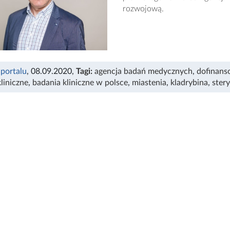
rozwojową.
 portalu
, 08.09.2020
,
Tagi:
agencja badań medycznych
,
dofinans
liniczne
,
badania kliniczne w polsce
,
miastenia
,
kladrybina
,
ster