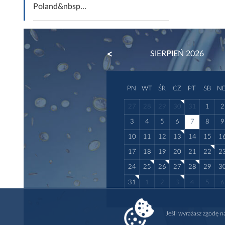
Poland&nbsp...
PREVIOUS
SIERPIEŃ 2026
PN
WT
ŚR
CZ
PT
SB
N
27
28
29
30
31
1
2
3
4
5
6
7
8
9
10
11
12
13
14
15
1
17
18
19
20
21
22
2
24
25
26
27
28
29
3
31
1
2
3
4
5
6
Jeśli wyrażasz zgodę 