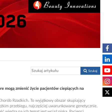
Szukaj
tóre mogą zmienić życie pacjentów ciepiących na
horób Rzadkich. To wyjątkowy obszar skupiający
iężkim przebiegu, najczęściej uwarunkowane genetycznie.
ć wiedza na ich temat jest wciąż niska. Pacjenci