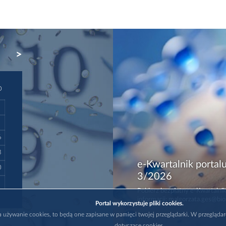
NEXT
D
6
3
e-Kwartalnik portalu
0
3/2026
Pobierz bezpłatny e-Kwartalnik
informacji: malgorzata.ges@bio
Portal wykorzystuje pliki cookies.
na używanie cookies, to będą one zapisane w pamięci twojej przeglądarki. W przegląda
dotyczące cookies.