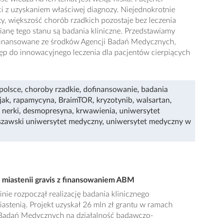
ci z uzyskaniem właściwej diagnozy. Niejednokrotnie
ty, większość chorób rzadkich pozostaje bez leczenia
anę tego stanu są badania kliniczne. Przedstawiamy
finansowane ze środków Agencji Badań Medycznych,
tęp do innowacyjnego leczenia dla pacjentów cierpiących
polsce
,
choroby rzadkie
,
dofinansowanie
,
badania
jak
,
rapamycyna
,
BraimTOR
,
kryzotynib
,
walsartan
,
 nerki
,
desmopresyna
,
krwawienia
,
uniwersytet
zawski uniwersytet medyczny
,
uniwersytet medyczny w
miastenii gravis z finansowaniem ABM
ie rozpoczął realizację badania klinicznego
stenią. Projekt uzyskał 26 mln zł grantu w ramach
 Badań Medycznych na działalność badawczo-