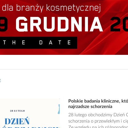
E
Polskie badania kliniczne, k
najrzadsze schorzenia
28 lutego obchodzimy Dzień C
schorzenia o przewlekłym i c
Ze względu na ich różnorodnoś