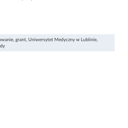
owanie
,
grant
,
Uniwersytet Medyczny w Lublinie
,
ydy