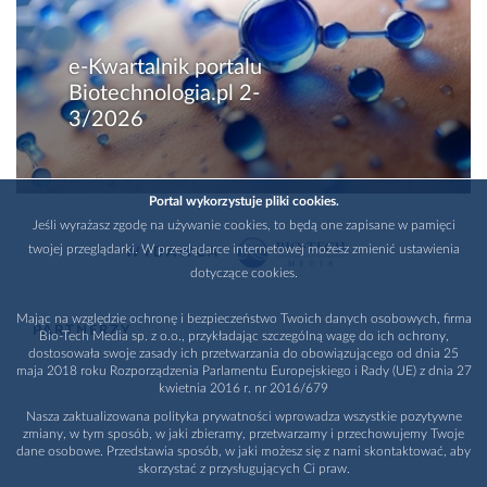
e-Kwartalnik portalu
Biotechnologia.pl 2-
3/2026
Portal wykorzystuje pliki cookies.
Jeśli wyrażasz zgodę na używanie cookies, to będą one zapisane w pamięci
twojej przeglądarki. W przeglądarce internetowej możesz zmienić ustawienia
WYDAWCA
dotyczące cookies.
Mając na względzie ochronę i bezpieczeństwo Twoich danych osobowych, firma
PARTNERZY
Bio-Tech Media sp. z o.o., przykładając szczególną wagę do ich ochrony,
dostosowała swoje zasady ich przetwarzania do obowiązującego od dnia 25
maja 2018 roku Rozporządzenia Parlamentu Europejskiego i Rady (UE) z dnia 27
kwietnia 2016 r. nr 2016/679
Nasza zaktualizowana polityka prywatności wprowadza wszystkie pozytywne
zmiany, w tym sposób, w jaki zbieramy, przetwarzamy i przechowujemy Twoje
dane osobowe. Przedstawia sposób, w jaki możesz się z nami skontaktować, aby
skorzystać z przysługujących Ci praw.