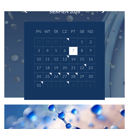
PREVIOUS
NEXT
SIERPIEŃ 2026
PN
WT
ŚR
CZ
PT
SB
ND
27
28
29
30
31
1
2
3
4
5
6
7
8
9
10
11
12
13
14
15
16
17
18
19
20
21
22
23
24
25
26
27
28
29
30
31
1
2
3
4
5
6