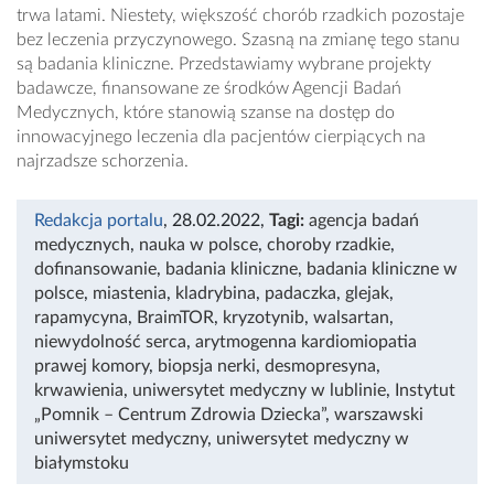
trwa latami. Niestety, większość chorób rzadkich pozostaje
bez leczenia przyczynowego. Szasną na zmianę tego stanu
są badania kliniczne. Przedstawiamy wybrane projekty
badawcze, finansowane ze środków Agencji Badań
Medycznych, które stanowią szanse na dostęp do
innowacyjnego leczenia dla pacjentów cierpiących na
najrzadsze schorzenia.
Redakcja portalu
, 28.02.2022
,
Tagi:
agencja badań
medycznych
,
nauka w polsce
,
choroby rzadkie
,
dofinansowanie
,
badania kliniczne
,
badania kliniczne w
polsce
,
miastenia
,
kladrybina
,
padaczka
,
glejak
,
rapamycyna
,
BraimTOR
,
kryzotynib
,
walsartan
,
niewydolność serca
,
arytmogenna kardiomiopatia
prawej komory
,
biopsja nerki
,
desmopresyna
,
krwawienia
,
uniwersytet medyczny w lublinie
,
Instytut
„Pomnik – Centrum Zdrowia Dziecka”
,
warszawski
uniwersytet medyczny
,
uniwersytet medyczny w
białymstoku