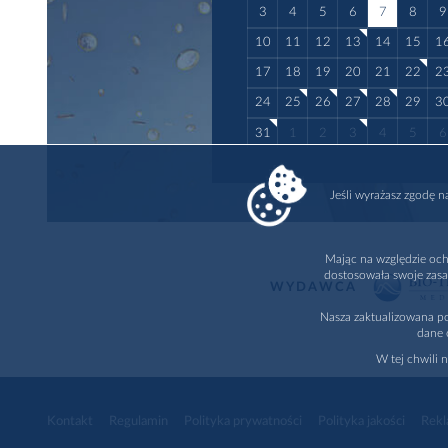
3
4
5
6
7
8
9
10
11
12
13
14
15
1
17
18
19
20
21
22
2
24
25
26
27
28
29
3
31
1
2
3
4
5
6
Jeśli wyrażasz zgodę 
Mając na względzie och
dostosowała swoje zasa
WYDAWCA
Nasza zaktualizowana po
dane 
W tej chwili 
Kontakt
Regulamin
Polityka prywatności
Polityka jakości
Rekl