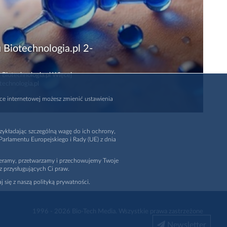
 Biotechnologia.pl 2-
 Biotechnologia.pl Więcej
technologia.pl
rce internetowej możesz zmienić ustawienia
zykładając szczególną wagę do ich ochrony,
arlamentu Europejskiego i Rady (UE) z dnia
ieramy, przetwarzamy i przechowujemy Twoje
z przysługujących Ci praw.
j się z naszą polityką prywatności.
1996 - 2026
Bio-Tech Media
. Wszystkie prawa zastrzeżone
Newsletter