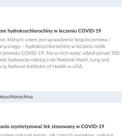
iczne hydroksychlorochiny w leczeniu COVID-19
zne, których celem jest sprawdzenie bezpieczeństwa i
arycznego – hydroksychlorochiny w leczeniu osób
 z powodu COVID-19. Ma w nich wziąć udział ponad 500
sieć badawcza należąca do National Heart, Lung and
cią National Institutes of Health w USA.
ksychlorochina
k tanio zsyntetyzować lek stosowany w COVID-19
społem pokazał światu, jak z tanich związków, unikając