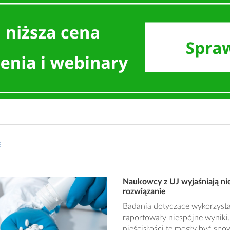
E
Naukowcy z UJ wyjaśniają ni
rozwiązanie
Badania dotyczące wykorzysta
raportowały niespójne wyniki.
nieścisłości te mogły być s