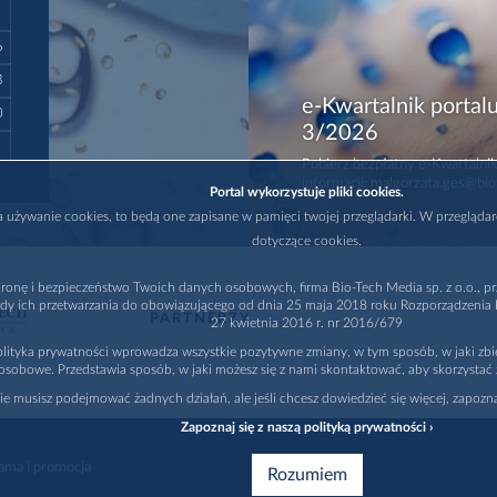
6
3
e-Kwartalnik portalu
0
3/2026
Pobierz bezpłatny e-Kwartalnik
informacji: malgorzata.ges@bio
Portal wykorzystuje pliki cookies.
na używanie cookies, to będą one zapisane w pamięci twojej przeglądarki. W przegląda
dotyczące cookies.
ronę i bezpieczeństwo Twoich danych osobowych, firma Bio-Tech Media sp. z o.o., pr
dy ich przetwarzania do obowiązującego od dnia 25 maja 2018 roku Rozporządzenia P
PARTNERZY
27 kwietnia 2016 r. nr 2016/679
lityka prywatności wprowadza wszystkie pozytywne zmiany, w tym sposób, w jaki zb
osobowe. Przedstawia sposób, w jaki możesz się z nami skontaktować, aby skorzystać 
nie musisz podejmować żadnych działań, ale jeśli chcesz dowiedzieć się więcej, zapozna
Zapoznaj się z naszą polityką prywatności ›
ama i promocja
Rozumiem