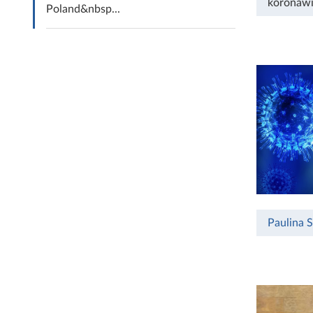
koronawi
Poland&nbsp...
Paulina 