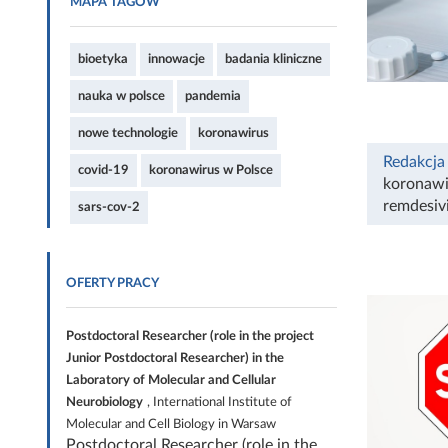
MAPA TAGÓW
bioetyka
innowacje
badania kliniczne
nauka w polsce
pandemia
nowe technologie
koronawirus
Redakcja
covid-19
koronawirus w Polsce
koronawi
remdesiv
sars-cov-2
OFERTY PRACY
Postdoctoral Researcher (role in the project
Junior Postdoctoral Researcher) in the
Laboratory of Molecular and Cellular
Neurobiology
, International Institute of
Molecular and Cell Biology in Warsaw
Postdoctoral Researcher (role in the