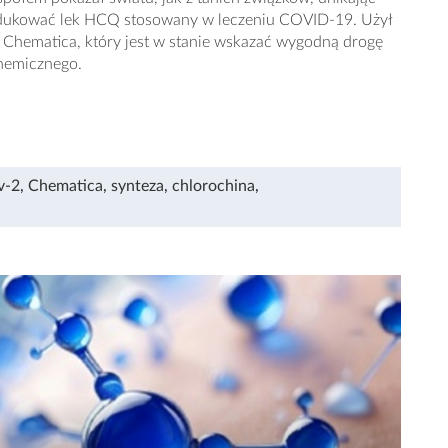
odukować lek HCQ stosowany w leczeniu COVID-19. Użył
Chematica, który jest w stanie wskazać wygodną drogę
chemicznego.
v-2
,
Chematica
,
synteza
,
chlorochina
,