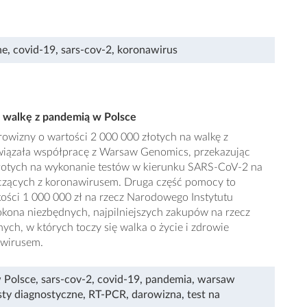
ne
,
covid-19
,
sars-cov-2
,
koronawirus
a walkę z pandemią w Polsce
rowizny o wartości 2 000 000 złotych na walkę z
wiązała współpracę z Warsaw Genomics, przekazując
złotych na wykonanie testów w kierunku SARS-CoV-2 na
alczących z koronawirusem. Druga część pomocy to
ści 1 000 000 zł na rzecz Narodowego Instytutu
okona niezbędnych, najpilniejszych zakupów na rzecz
ych, w których toczy się walka o życie i zdrowie
awirusem.
 Polsce
,
sars-cov-2
,
covid-19
,
pandemia
,
warsaw
sty diagnostyczne
,
RT-PCR
,
darowizna
,
test na