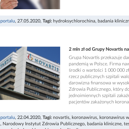
 portalu
, 27.05.2020
,
Tagi:
hydroksychlorochina
,
badania klinicz
2 mln zł od Grupy Novartis n
Grupa Novartis przekazuje da
pandemią w Polsce. Firma na
środki o wartości 1 000 000 
rzecz publicznych szpitali w
darowizna finansowa w wysoko
Zdrowia Publicznego, który d
jednoimiennych szpitali zakaźn
pacjentów zakażonych koron
 portalu
, 22.04.2020
,
Tagi:
novartis
,
koronawirus
,
koronawirus w
s
,
Narodowy Instytut Zdrowia Publicznego
,
badania kliniczne
,
te