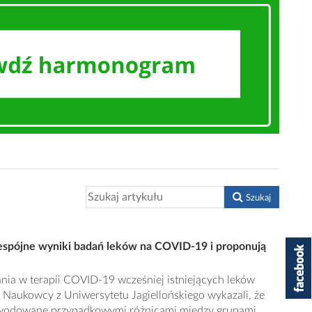
Szukaj
espójne wyniki badań leków na COVID-19 i proponują
nia w terapii COVID-19 wcześniej istniejących leków
 Naukowcy z Uniwersytetu Jagiellońskiego wykazali, że
powodowane przypadkowymi różnicami między grupami