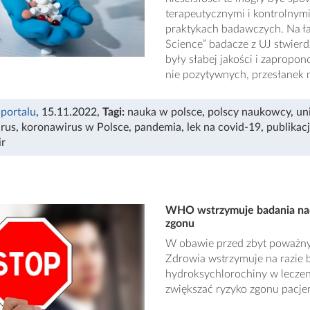
terapeutycznymi i kontrolnymi
praktykach badawczych. Na ła
Science” badacze z UJ stwierdz
były słabej jakości i zapropo
nie pozytywnych, przesłanek
 portalu
, 15.11.2022
,
Tagi:
nauka w polsce
,
polscy naukowcy
,
un
rus
,
koronawirus w Polsce
,
pandemia
,
lek na covid-19
,
publikac
ir
WHO wstrzymuje badania nad
zgonu
W obawie przed zbyt poważny
Zdrowia wstrzymuje na razie 
hydroksychlorochiny w leczen
zwiększać ryzyko zgonu pacj