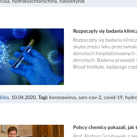
rusa
,
hydroksychlorochina
,
ruksolitynib
Rozpoczęły się badania klin
Rozpoczęły się badania klinic
skuteczności leku przeciwmal
dorosłych hospitalizowanych
dorosłych. Badania prowadzi 
Blood Institute, będącego częś
Skiba
, 10.04.2020
,
Tagi:
koronawirus
,
sars-cov-2
,
covid-19
,
hydro
Polscy chemicy pokazali, ja
Prof. Bartosz Grzybowski z ze