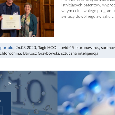
istniejących patentów, wypr
w tym celu swojego programu 
syntezy dowolnego związku 
 portalu
, 26.03.2020
,
Tagi:
HCQ
,
covid-19
,
koronawirus
,
sars-co
chlorochina
,
Bartosz Grzybowski
,
sztuczna inteligencja
NEXT
D