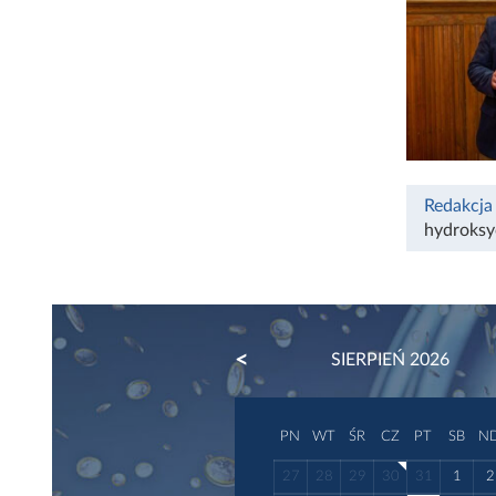
Redakcja
hydroksy
PREVIOUS
SIERPIEŃ 2026
PN
WT
ŚR
CZ
PT
SB
N
27
28
29
30
31
1
2