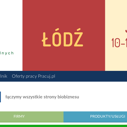
lnik
Oferty pracy Pracuj.pl
łączymy wszystkie strony biobiznesu
FIRMY
PRODUKTY/USŁUGI