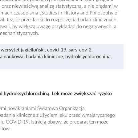
 oraz niewłaściwą analizą statystyczną, a nie błędami w
mach czasopisma „Studies in History and Philosophy of
ili też, że przesłanki do rozpoczęcia badań klinicznych
nowali, by większą uwagę przykładać do negatywnych, a
 mechanistycznych.
iwersytet jagielloński
,
covid-19
,
sars-cov-2
,
ja naukowa
,
badania kliniczne
,
hydroksychlorochina
,
 hydroksychlorochiną. Lek może zwiększać ryzyko
mi powikłaniami Światowa Organizacja
badania kliniczne z użyciem leku przeciwmalarycznego
iu COVID-19. Istnieją obawy, że preparat ten może
entów.