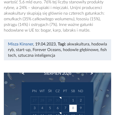
wartość 5,6 mld euro. 76% tej liczby stanowiły produkty
rybne, a 24% – skorupiaki i mięczaki. Unijni producenci
akwakultury skupiają się głównie na czterech gatunkach:
omułkach (35% całkowitego wolumenu), łososiu (15%),
pstrągu (14%) i ostrygach (7%). Inne ważne gatunki
hodowlane w UE to: bogar, karp, labraks i małże.
Misza Kinsner
, 19.04.2023
,
Tagi:
akwakultura
,
hodowla
ryb
,
start-up
,
Forever Oceans
,
hodowle głębinowe
,
fish
tech
,
sztuczna inteligencja
PREVIOUS
NEXT
SIERPIEŃ 2026
PN
WT
ŚR
CZ
PT
SB
ND
27
28
29
30
31
1
2
3
4
5
6
7
8
9