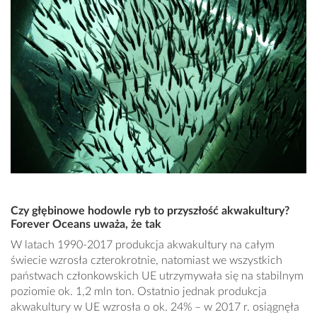
Czy głębinowe hodowle ryb to przyszłość akwakultury?
Forever Oceans uważa, że tak
W latach 1990-2017 produkcja akwakultury na całym
świecie wzrosła czterokrotnie, natomiast we wszystkich
państwach członkowskich UE utrzymywała się na stabilnym
poziomie ok. 1,2 mln ton. Ostatnio jednak produkcja
akwakultury w UE wzrosła o ok. 24% – w 2017 r. osiągnęła