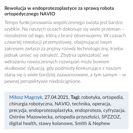
Rewolucja w endoprotezoplastyce za sprawą robota
ortopedycznego NAVIO
Tempo funkcjonowania współczesnego świata jest bardzo
szybkie. Na naszych oczach dokonuje się wiele przemian –
niezależnie od tego, którą z branż obserwujemy. W czasach
czwartej rewolucji przemysłowej, obejmującej swym
zakresem zwłaszcza prężny rozwój technologiczny, trzeba
jednak umieć się odnaleźć. Zbytnia opieszałość we
wdrażaniu nowoczesnych rozwiązań może bowiem
skutkować sytuacją, gdy podmioty konkurujące z naszym
staną się o wiele bardziej zaawansowane, a tym samym – w
pewnej perspektywie niedoścignione.
Miłosz Magrzyk
, 27.04.2021
,
Tagi:
robotyka
,
ortopedia
,
chirurgia robotyczna
,
NAVIO
,
technika
,
operacja
,
precyzja
,
endoprotezoplastyka
,
endoproteza
,
cyfryzacja
,
Ostrów Mazowiecka
,
ortopedia przyszłości
,
SPZZOZ
,
digital health
,
stawy kolanowe
,
Smith & Nephew