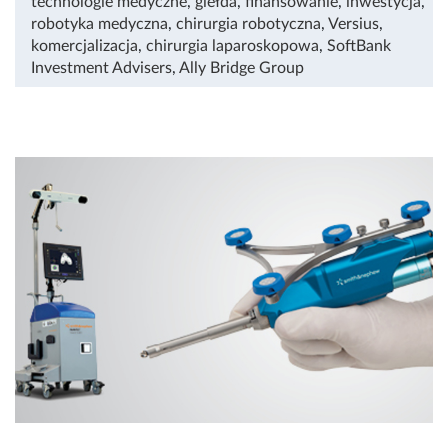
technologie medyczne
,
giełda
,
finansowanie
,
inwestycja
,
robotyka medyczna
,
chirurgia robotyczna
,
Versius
,
komercjalizacja
,
chirurgia laparoskopowa
,
SoftBank
Investment Advisers
,
Ally Bridge Group