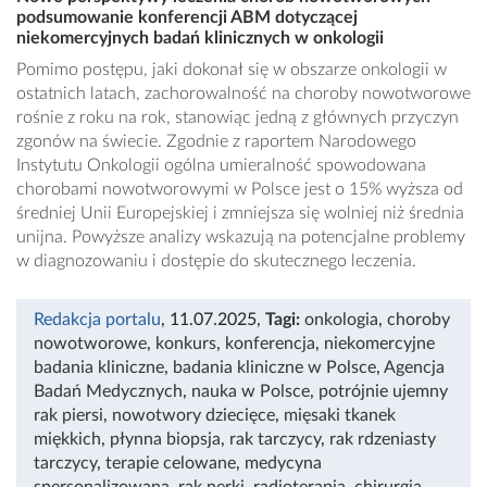
podsumowanie konferencji ABM dotyczącej
niekomercyjnych badań klinicznych w onkologii
Pomimo postępu, jaki dokonał się w obszarze onkologii w
ostatnich latach, zachorowalność na choroby nowotworowe
rośnie z roku na rok, stanowiąc jedną z głównych przyczyn
zgonów na świecie. Zgodnie z raportem Narodowego
Instytutu Onkologii ogólna umieralność spowodowana
chorobami nowotworowymi w Polsce jest o 15% wyższa od
średniej Unii Europejskiej i zmniejsza się wolniej niż średnia
unijna. Powyższe analizy wskazują na potencjalne problemy
w diagnozowaniu i dostępie do skutecznego leczenia.
Redakcja portalu
, 11.07.2025
,
Tagi:
onkologia
,
choroby
nowotworowe
,
konkurs
,
konferencja
,
niekomercyjne
badania kliniczne
,
badania kliniczne w Polsce
,
Agencja
Badań Medycznych
,
nauka w Polsce
,
potrójnie ujemny
rak piersi
,
nowotwory dziecięce
,
mięsaki tkanek
miękkich
,
płynna biopsja
,
rak tarczycy
,
rak rdzeniasty
tarczycy
,
terapie celowane
,
medycyna
spersonalizowana
,
rak nerki
,
radioterapia
,
chirurgia