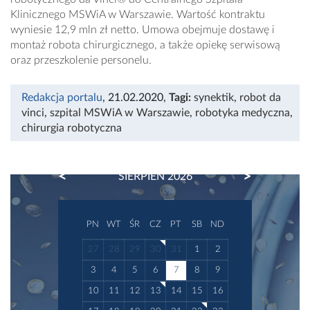
Klinicznego MSWiA w Warszawie. Wartość kontraktu
wyniesie 12,9 mln zł netto. Umowa obejmuje dostawę i
montaż robota chirurgicznego, a także opiekę serwisową
oraz przeszkolenie personelu.
Redakcja portalu
, 21.02.2020
,
Tagi:
synektik
,
robot da
vinci
,
szpital MSWiA w Warszawie
,
robotyka medyczna
,
chirurgia robotyczna
PREVIOUS
NEXT
SIERPIEŃ 2026
PN
WT
ŚR
CZ
PT
SB
ND
27
28
29
30
31
1
2
3
4
5
6
7
8
9
10
11
12
13
14
15
16