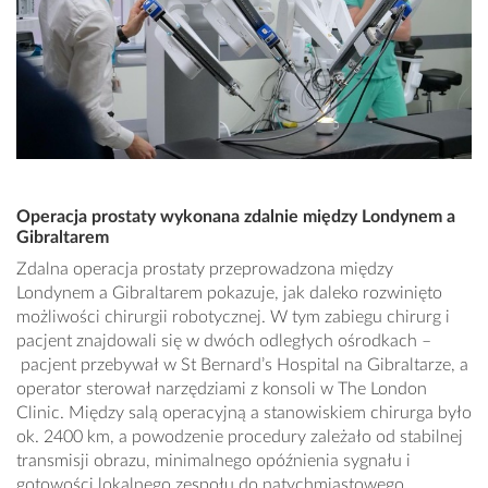
Operacja prostaty wykonana zdalnie między Londynem a
Gibraltarem
Zdalna operacja prostaty przeprowadzona między
Londynem a Gibraltarem pokazuje, jak daleko rozwinięto
możliwości chirurgii robotycznej. W tym zabiegu chirurg i
pacjent znajdowali się w dwóch odległych ośrodkach –
pacjent przebywał w St Bernard’s Hospital na Gibraltarze, a
operator sterował narzędziami z konsoli w The London
Clinic. Między salą operacyjną a stanowiskiem chirurga było
ok. 2400 km, a powodzenie procedury zależało od stabilnej
transmisji obrazu, minimalnego opóźnienia sygnału i
gotowości lokalnego zespołu do natychmiastowego