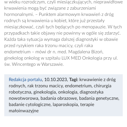
w wieku rozrodczym, czyli miesiączkujących, nieprawidłowe
krwawienia mogą być związane z zaburzeniami
hormonalnymi. – Punktem alarmowym krwawień z dróg
rodnych są krwawienia u kobiet, które już przestały
miesiączkować, czyli tych będących po menopauzie. W tych
przypadkach takie objawy nie powinny w ogóle się zdarzyć.
Każda taka sytuacja wymaga dalszej diagnostyki w obawie
przed ryzykiem raka trzonu macicy, czyli raka
endometrium – mówi dr n. med. Magdalena Bizoń,
ginekolog onkolog w szpitalu LUX MED Onkologia przy ul.
św. Wincentego w Warszawie.
Redakcja portalu
, 10.10.2023
,
Tagi:
krwawienie z dróg
rodnych
,
rak trzonu macicy
,
endometrium
,
chirurgia
robotyczna
,
ginekologia
,
onkologia
,
diagnostyka
nowotworowa
,
badania obrazowe
,
badania genetyczne
,
badanie cytologiczne
,
laparoskopia
,
terapie
małoinwazyjne