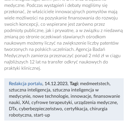
medyczne. Podczas wystąpień i debaty mogliśmy się
przekonać, że właściciele innowacyjnych pomysłów mają
wiele możliwości na pozyskanie finansowania do rozwoju
swoich koncepcji, co wspierane jest zarówno przez
podmioty publiczne, jak i prywatne, a w związku z niedawną
zmianą po stronie oczekiwań stawianych ośrodkom
naukowym możemy liczyć na zwiększenie liczby patentów
tworzonych na polskich uczelniach. Agencja Badań
Medycznych zamierza przeznaczyć ponad 2 mld zł w ciągu
najbliższych 12 lat na transfer odkryć naukowych do
praktyki klinicznej.
Redakcja portalu
, 14.12.2023
,
Tagi:
medmeetstech
,
sztuczna inteligencja
,
sztuczna inteligencja w
medycynie
,
nowe technologie
,
innowacje
,
finansowanie
nauki
,
XAI
,
cyfrowe terapeutyki
,
urządzenia medyczne
,
DTx
,
cyberbezpieczeństwo
,
certyfikacja
,
chirurgia
robotyczna
,
start-up