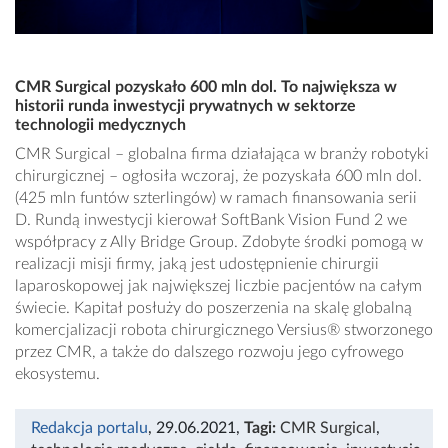
CMR Surgical pozyskało 600 mln dol. To największa w
historii runda inwestycji prywatnych w sektorze
technologii medycznych
CMR Surgical – globalna firma działająca w branży robotyki
chirurgicznej – ogłosiła wczoraj, że pozyskała 600 mln dol.
(425 mln funtów szterlingów) w ramach finansowania serii
D. Rundą inwestycji kierował SoftBank Vision Fund 2 we
współpracy z Ally Bridge Group. Zdobyte środki pomogą w
realizacji misji firmy, jaką jest udostępnienie chirurgii
laparoskopowej jak największej liczbie pacjentów na całym
świecie. Kapitał posłuży do poszerzenia na skalę globalną
komercjalizacji robota chirurgicznego Versius® stworzonego
przez CMR, a także do dalszego rozwoju jego cyfrowego
ekosystemu.
Redakcja portalu
, 29.06.2021
,
Tagi:
CMR Surgical
,