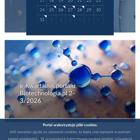
17
18
19
20
21
22
23
24
25
26
27
28
29
30
31
1
2
3
4
5
6
e-Kwartalnik portalu
Biotechnologia.pl 2-
3/2026
Portal wykorzystuje pliki cookies.
Jeśli wyrażasz zgodę na używanie cookies, to będą one zapisane w pamięci
twojej przeglądarki. W przeglądarce internetowej możesz zmienić ustawienia
WYDAWCA