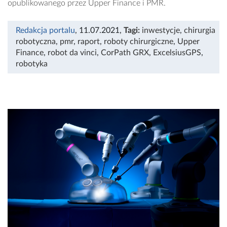
opublikowanego przez Upper Finance i PMR.
Redakcja portalu
, 11.07.2021
,
Tagi:
inwestycje
,
chirurgia
robotyczna
,
pmr
,
raport
,
roboty chirurgiczne
,
Upper
Finance
,
robot da vinci
,
CorPath GRX
,
ExcelsiusGPS
,
robotyka