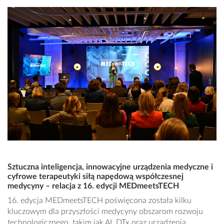
Sztuczna inteligencja, innowacyjne urządzenia medyczne i
cyfrowe terapeutyki siłą napędową współczesnej
medycyny – relacja z 16. edycji MEDmeetsTECH
16. edycja MEDmeetsTECH poświęcona została kilku
kluczowym dla przyszłości medycyny obszarom rozwoju
technologicznego, takim jak AI, DTx oraz urządzenia