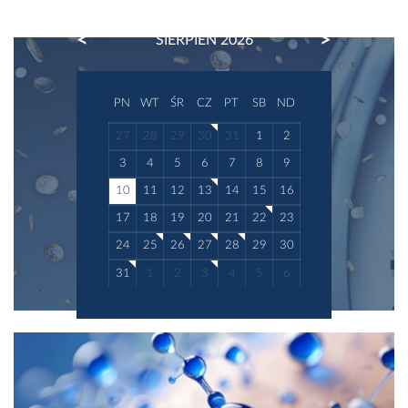
PREVIOUS
NEXT
SIERPIEŃ 2026
PN
WT
ŚR
CZ
PT
SB
ND
27
28
29
30
31
1
2
3
4
5
6
7
8
9
10
11
12
13
14
15
16
17
18
19
20
21
22
23
24
25
26
27
28
29
30
31
1
2
3
4
5
6