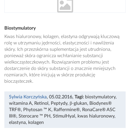
Biostymulatory
Kwas hialuronowy, kolagen, elastyna odgrywają kluczową
rolę w utrzymaniu jędrności, elastyczności i nawilżenia
skóry. Ich przezskórna suplementacja jest utrudniona,
ponieważ skóra ogranicza wchłanianie substancji
wielkocząsteczkowych. Rozwiązaniem problemu jest
dostarczenie do skóry substancji o znacznie mniejszych
rozmiarach, które inicjują w skórze produkcję
biocząsteczek.
Sylwia Korczyńska
, 05.02.2016
,
Tagi:
biostymulatory
,
witamina A
,
Retinol
,
Peptydy
,
β-glukan
,
Biodynes®
TRF®
,
Phytosan ™ K
,
Raffermine®
,
RonaCare® ASC
III®
,
Sterocare ™ PH
,
StimulHyal
,
kwas hialuronowy
,
elastyna
,
kolagen