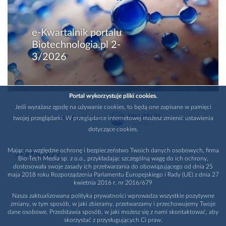
e-Kwartalnik portalu
Biotechnologia.pl 2-
3/2026
Portal wykorzystuje pliki cookies.
Jeśli wyrażasz zgodę na używanie cookies, to będą one zapisane w pamięci
twojej przeglądarki. W przeglądarce internetowej możesz zmienić ustawienia
WYDAWCA
dotyczące cookies.
Mając na względzie ochronę i bezpieczeństwo Twoich danych osobowych, firma
PARTNERZY
Bio-Tech Media sp. z o.o., przykładając szczególną wagę do ich ochrony,
dostosowała swoje zasady ich przetwarzania do obowiązującego od dnia 25
maja 2018 roku Rozporządzenia Parlamentu Europejskiego i Rady (UE) z dnia 27
kwietnia 2016 r. nr 2016/679
Nasza zaktualizowana polityka prywatności wprowadza wszystkie pozytywne
zmiany, w tym sposób, w jaki zbieramy, przetwarzamy i przechowujemy Twoje
dane osobowe. Przedstawia sposób, w jaki możesz się z nami skontaktować, aby
skorzystać z przysługujących Ci praw.