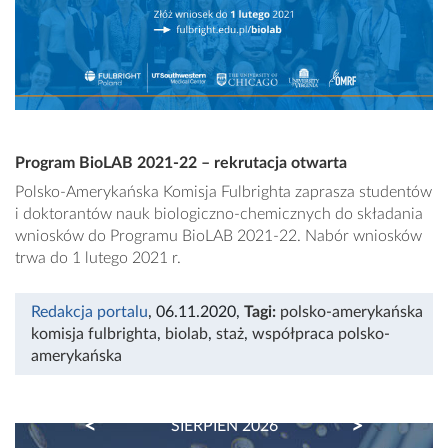
Program BioLAB 2021-22 – rekrutacja otwarta
Polsko-Amerykańska Komisja Fulbrighta zaprasza studentów
i doktorantów nauk biologiczno-chemicznych do składania
wniosków do Programu BioLAB 2021-22. Nabór wniosków
trwa do 1 lutego 2021 r.
Redakcja portalu
, 06.11.2020
,
Tagi:
polsko-amerykańska
komisja fulbrighta
,
biolab
,
staż
,
współpraca polsko-
amerykańska
PREVIOUS
NEXT
SIERPIEŃ 2026