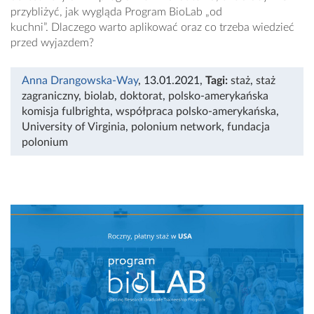
przybliżyć, jak wygląda Program BioLab „od
kuchni”. Dlaczego warto aplikować oraz co trzeba wiedzieć
przed wyjazdem?
Anna Drangowska-Way
, 13.01.2021
,
Tagi:
staż
,
staż
zagraniczny
,
biolab
,
doktorat
,
polsko-amerykańska
komisja fulbrighta
,
współpraca polsko-amerykańska
,
University of Virginia
,
polonium network
,
fundacja
polonium