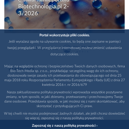
Biotechnologia.pl 2-
3/2026
Portal wykorzystuje pliki cookies.
Jeśli wyrażasz zgodę na używanie cookies, to będą one zapisane w pamięci
twojej przeglądarki. W przeglądarce internetowej możesz zmienić ustawienia
WYDAWCA
dotyczące cookies.
Mając na względzie ochronę i bezpieczeństwo Twoich danych osobowych, firma
PARTNERZY
Bio-Tech Media sp. z o.o., przykładając szczególną wagę do ich ochrony,
dostosowała swoje zasady ich przetwarzania do obowiązującego od dnia 25
maja 2018 roku Rozporządzenia Parlamentu Europejskiego i Rady (UE) z dnia 27
kwietnia 2016 r. nr 2016/679
Nasza zaktualizowana polityka prywatności wprowadza wszystkie pozytywne
zmiany, w tym sposób, w jaki zbieramy, przetwarzamy i przechowujemy Twoje
dane osobowe. Przedstawia sposób, w jaki możesz się z nami skontaktować, aby
skorzystać z przysługujących Ci praw.
W tej chwili nie musisz podejmować żadnych działań, ale jeśli chcesz dowiedzieć
się więcej, zapoznaj się z naszą polityką prywatności.
Zapoznaj się z naszą polityką prywatności ›