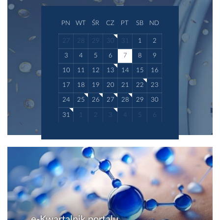
PN
WT
ŚR
CZ
PT
SB
ND
27
28
29
30
31
1
2
3
4
5
6
7
8
9
10
11
12
13
14
15
16
17
18
19
20
21
22
23
24
25
26
27
28
29
30
31
1
2
3
4
5
6
e-Kwartalnik portalu