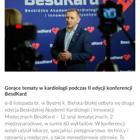
Gorące tematy w kardiologii podczas II edycji konferencji
BesdKard
6-8 listopada br. w Bystrej k. Bielska-Białej odbyła się druga
edycja Beskidzkiej Akademii Kardiologii i Innowacji
Medycznych BesdKard – 12 sesji tematycznych, 2
międzynarodowe, w sumie 60 wykładów. W konferencji
wzięli udział lekarze, specjaliści pielęgniarstwa, technicy i
ratownicy medyczni, a także menedżerowie zdrowia. To