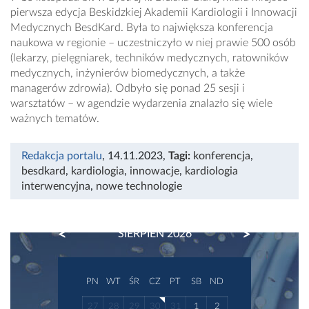
pierwsza edycja Beskidzkiej Akademii Kardiologii i Innowacji
Medycznych BesdKard. Była to największa konferencja
naukowa w regionie – uczestniczyło w niej prawie 500 osób
(lekarzy, pielęgniarek, techników medycznych, ratowników
medycznych, inżynierów biomedycznych, a także
managerów zdrowia). Odbyło się ponad 25 sesji i
warsztatów – w agendzie wydarzenia znalazło się wiele
ważnych tematów.
Redakcja portalu
, 14.11.2023
,
Tagi:
konferencja
,
besdkard
,
kardiologia
,
innowacje
,
kardiologia
interwencyjna
,
nowe technologie
PREVIOUS
NEXT
SIERPIEŃ 2026
PN
WT
ŚR
CZ
PT
SB
ND
27
28
29
30
31
1
2