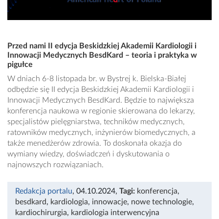
Przed nami II edycja Beskidzkiej Akademii Kardiologii i
Innowacji Medycznych BesdKard – teoria i praktyka w
pigułce
W dniach 6-8 listopada br. w Bystrej k. Bielska-Białej
odbędzie się II edycja Beskidzkiej Akademii Kardiologii i
Innowacji Medycznych BesdKard. Będzie to największa
konferencja naukowa w regionie skierowana do lekarzy,
specjalistów pielęgniarstwa, techników medycznych,
ratowników medycznych, inżynierów biomedycznych, a
także menedżerów zdrowia. To doskonała okazja do
wymiany wiedzy, doświadczeń i dyskutowania o
najnowszych rozwiązaniach.
Redakcja portalu
, 04.10.2024
,
Tagi:
konferencja
,
besdkard
,
kardiologia
,
innowacje
,
nowe technologie
,
kardiochirurgia
,
kardiologia interwencyjna