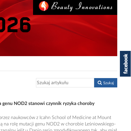
Szukaj
a genu NOD2 stanowi czynnik ryzyka choroby
przez naukowców z Icahn School of Medicine at Mount
ą na rolę mutacji genu NOD2 w chorobie Leśniowskiego-
 zapalny jelit u Danio rerio zmodyfikowanego tak, aby miał