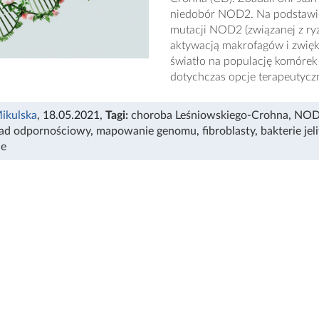
niedobór NOD2. Na podstawie
mutacji NOD2 (związanej z ryz
aktywacją makrofagów i zwięk
światło na populację komórek
dotychczas opcje terapeutycz
ikulska
, 18.05.2021
,
Tagi:
choroba Leśniowskiego-Crohna
,
NOD
ad odpornościowy
,
mapowanie genomu
,
fibroblasty
,
bakterie je
ne