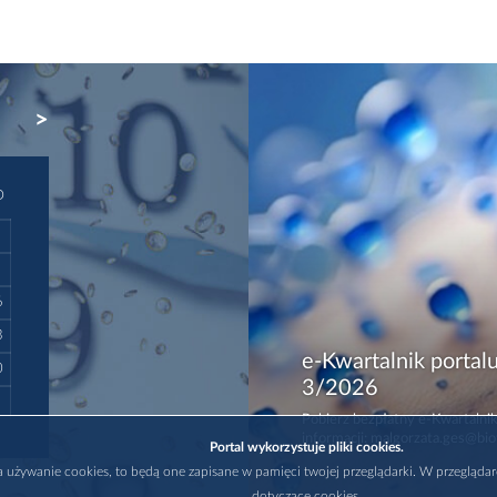
NEXT
D
6
3
e-Kwartalnik portalu
0
3/2026
Pobierz bezpłatny e-Kwartalnik
informacji: malgorzata.ges@bio
Portal wykorzystuje pliki cookies.
na używanie cookies, to będą one zapisane w pamięci twojej przeglądarki. W przegląda
dotyczące cookies.