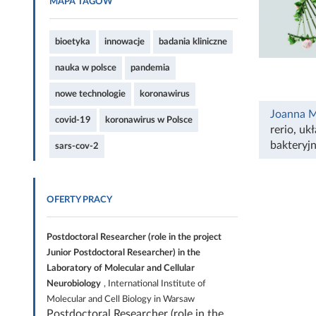
MAPA TAGÓW
bioetyka
innowacje
badania kliniczne
nauka w polsce
pandemia
nowe technologie
koronawirus
Joanna M
covid-19
koronawirus w Polsce
rerio
,
ukł
bakteryj
sars-cov-2
OFERTY PRACY
Postdoctoral Researcher (role in the project
Junior Postdoctoral Researcher) in the
Laboratory of Molecular and Cellular
Neurobiology
, International Institute of
Molecular and Cell Biology in Warsaw
Postdoctoral Researcher (role in the