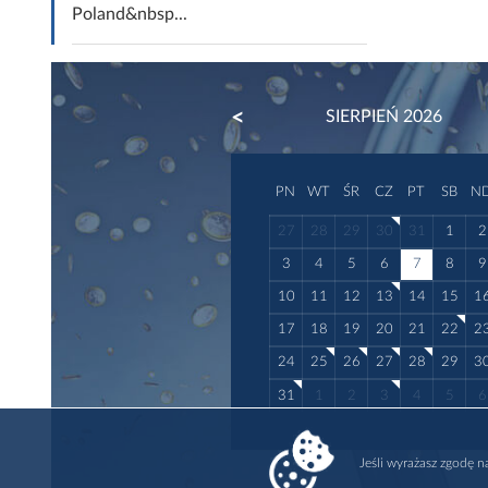
Poland&nbsp...
PREVIOUS
SIERPIEŃ 2026
PN
WT
ŚR
CZ
PT
SB
N
27
28
29
30
31
1
2
3
4
5
6
7
8
9
10
11
12
13
14
15
1
17
18
19
20
21
22
2
24
25
26
27
28
29
3
31
1
2
3
4
5
6
Jeśli wyrażasz zgodę 