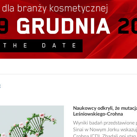
E
Naukowcy odkryli, że mutacj
Leśniowskiego-Crohna
Wyniki badań przedstawione 
Sinai w Nowym Jorku wskazuj
Crohna (CD). Zbadali oni stan