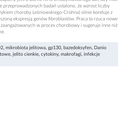
 przeprowadzonych badań ustalono, że wzrost liczby
ykiem choroby Leśniowskiego-Crohna) silnie koreluje z
szoną ekspresją genów fibroblastów. Praca ta rzuca nowe
 zaangażowanych w proces chorobowy i sugeruje inne niż
ne.
2
,
mikrobiota jelitowa
,
gp130
,
bazedoksyfen
,
Danio
litowe
,
jelito cienkie
,
cytokiny
,
makrofagi
,
infekcje