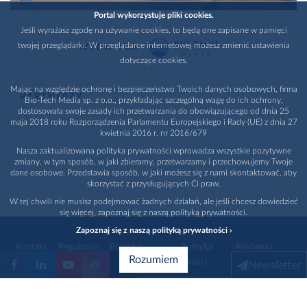
Portal wykorzystuje pliki cookies.
Jeśli wyrażasz zgodę na używanie cookies, to będą one zapisane w pamięci
twojej przeglądarki. W przeglądarce internetowej możesz zmienić ustawienia
WYDAWCA
dotyczące cookies.
Mając na względzie ochronę i bezpieczeństwo Twoich danych osobowych, firma
PARTNERZY
Bio-Tech Media sp. z o.o., przykładając szczególną wagę do ich ochrony,
dostosowała swoje zasady ich przetwarzania do obowiązującego od dnia 25
maja 2018 roku Rozporządzenia Parlamentu Europejskiego i Rady (UE) z dnia 27
kwietnia 2016 r. nr 2016/679
Nasza zaktualizowana polityka prywatności wprowadza wszystkie pozytywne
zmiany, w tym sposób, w jaki zbieramy, przetwarzamy i przechowujemy Twoje
dane osobowe. Przedstawia sposób, w jaki możesz się z nami skontaktować, aby
skorzystać z przysługujących Ci praw.
W tej chwili nie musisz podejmować żadnych działań, ale jeśli chcesz dowiedzieć
się więcej, zapoznaj się z naszą polityką prywatności.
Zapoznaj się z naszą polityką prywatności ›
Kontakt
Regulamin
Polityka
Polityka
Reklama i
Rozumiem
prywatności
jakości
promocja
Newsletter
1996 - 2026
Bio-Tech Media
. Wszystkie prawa zastrzeżone
Wybierz branżę