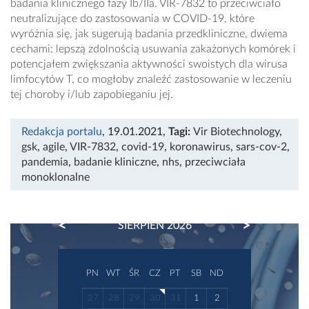
badania klinicznego fazy Ib/IIa. VIR-7832 to przeciwciało
neutralizujące do zastosowania w COVID-19, które
wyróżnia się, jak sugerują badania przedkliniczne, dwiema
cechami: lepszą zdolnością usuwania zakażonych komórek i
potencjałem zwiększania aktywności swoistych dla wirusa
limfocytów T, co mogłoby znaleźć zastosowanie w leczeniu
tej choroby i/lub zapobieganiu jej.
Redakcja portalu
, 19.01.2021
,
Tagi:
Vir Biotechnology
,
gsk
,
agile
,
VIR-7832
,
covid-19
,
koronawirus
,
sars-cov-2
,
pandemia
,
badanie kliniczne
,
nhs
,
przeciwciała
monoklonalne
PREVIOUS
NEXT
SIERPIEŃ 2026
PN
WT
ŚR
CZ
PT
SB
ND
27
28
29
30
31
1
2