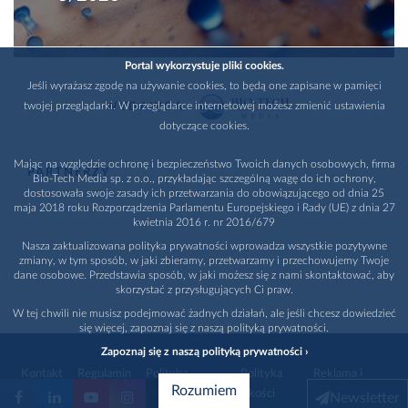
Portal wykorzystuje pliki cookies.
Jeśli wyrażasz zgodę na używanie cookies, to będą one zapisane w pamięci
twojej przeglądarki. W przeglądarce internetowej możesz zmienić ustawienia
WYDAWCA
dotyczące cookies.
Mając na względzie ochronę i bezpieczeństwo Twoich danych osobowych, firma
PARTNERZY
Bio-Tech Media sp. z o.o., przykładając szczególną wagę do ich ochrony,
dostosowała swoje zasady ich przetwarzania do obowiązującego od dnia 25
maja 2018 roku Rozporządzenia Parlamentu Europejskiego i Rady (UE) z dnia 27
kwietnia 2016 r. nr 2016/679
Nasza zaktualizowana polityka prywatności wprowadza wszystkie pozytywne
zmiany, w tym sposób, w jaki zbieramy, przetwarzamy i przechowujemy Twoje
dane osobowe. Przedstawia sposób, w jaki możesz się z nami skontaktować, aby
skorzystać z przysługujących Ci praw.
W tej chwili nie musisz podejmować żadnych działań, ale jeśli chcesz dowiedzieć
się więcej, zapoznaj się z naszą polityką prywatności.
Zapoznaj się z naszą polityką prywatności ›
Kontakt
Regulamin
Polityka
Polityka
Reklama i
Rozumiem
prywatności
jakości
promocja
Newsletter