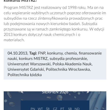
konkursu MISTRZ!
Program MISTRZ jest realizowany od 1998 roku. Ma on na
celu wspieranie wybitnych uczonych poprzez oferowanie im
subsydiów na rzecz zintensyfikowania prowadzonych prac
lub podejmowania nowych kierunków badań. Subsydia
przyznawane są w ramach zamkniętego konkursu. W edycji
2013 konkurs dotyczył nauk chemicznych i o
materiałach.
04.10.2013
,
Tagi:
FNP
,
konkursy
,
chemia
,
finansowanie
nauki
,
konkurs MISTRZ
,
subsydia profesorskie
,
Uniwersytet Warszawski
,
Polska Akademia Nauk
,
Uniwersytet Gdański
,
Politechnika Wrocławska
,
Politechnika Łódzka
PREVIOUS
NEXT
SIERPIEŃ 2026
PN
WT
ŚR
CZ
PT
SB
ND