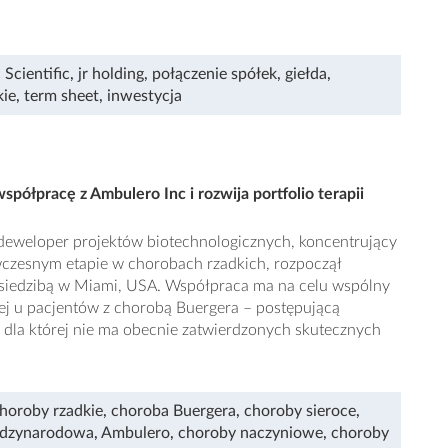
 Scientific
,
jr holding
,
połączenie spółek
,
giełda
,
kie
,
term sheet
,
inwestycja
spółpracę z Ambulero Inc i rozwija portfolio terapii
., deweloper projektów biotechnologicznych, koncentrujący
wczesnym etapie w chorobach rzadkich, rozpoczął
 siedzibą w Miami, USA. Współpraca ma na celu wspólny
wej u pacjentów z chorobą Buergera – postępującą
dla której nie ma obecnie zatwierdzonych skutecznych
horoby rzadkie
,
choroba Buergera
,
choroby sieroce
,
ędzynarodowa
,
Ambulero
,
choroby naczyniowe
,
choroby