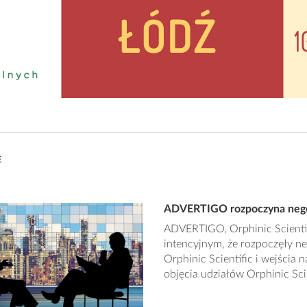
E
ADVERTIGO rozpoczyna negocj
ADVERTIGO, Orphinic Scienti
intencyjnym, że rozpoczęły n
Orphinic Scientific i wejścia
objęcia udziałów Orphinic Sc