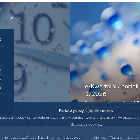
NEXT
D
6
3
e-Kwartalnik portalu
0
3/2026
Pobierz bezpłatny e-Kwartalnik
informacji: malgorzata.ges@bio
Portal wykorzystuje pliki cookies.
na używanie cookies, to będą one zapisane w pamięci twojej przeglądarki. W przegląda
dotyczące cookies.
ronę i bezpieczeństwo Twoich danych osobowych, firma Bio-Tech Media sp. z o.o., pr