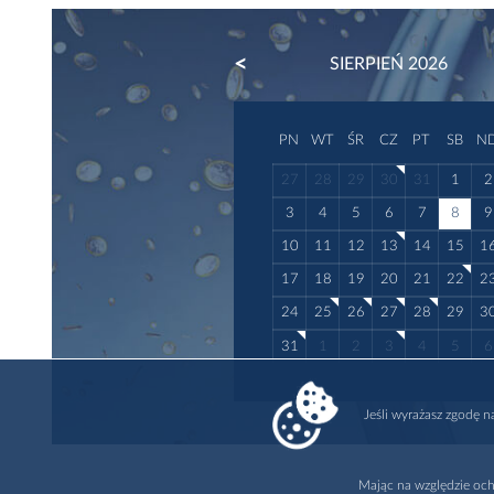
PREVIOUS
SIERPIEŃ 2026
PN
WT
ŚR
CZ
PT
SB
N
27
28
29
30
31
1
2
3
4
5
6
7
8
9
10
11
12
13
14
15
1
17
18
19
20
21
22
2
24
25
26
27
28
29
3
31
1
2
3
4
5
6
Jeśli wyrażasz zgodę 
Mając na względzie och