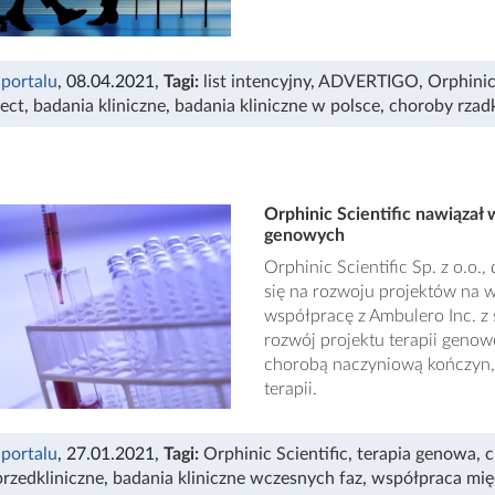
 portalu
, 08.04.2021
,
Tagi:
list intencyjny
,
ADVERTIGO
,
Orphinic
ect
,
badania kliniczne
,
badania kliniczne w polsce
,
choroby rzad
Orphinic Scientific nawiązał w
genowych
Orphinic Scientific Sp. z o.o
się na rozwoju projektów na 
współpracę z Ambulero Inc. z
rozwój projektu terapii geno
chorobą naczyniową kończyn, 
terapii.
 portalu
, 27.01.2021
,
Tagi:
Orphinic Scientific
,
terapia genowa
,
c
przedkliniczne
,
badania kliniczne wczesnych faz
,
współpraca mi