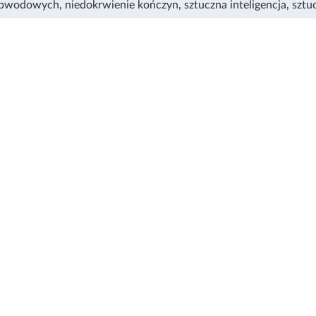
obwodowych
,
niedokrwienie kończyn
,
sztuczna inteligencja
,
sztu