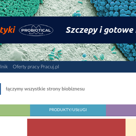
lnik
Oferty pracy Pracuj.pl
łączymy wszystkie strony biobiznesu
PRODUKTY/USŁUGI