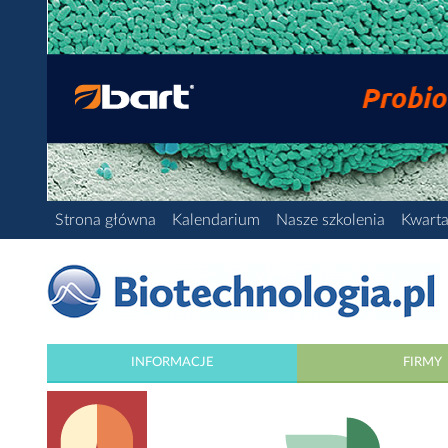
Strona główna
Kalendarium
Nasze szkolenia
Kwarta
INFORMACJE
FIRMY