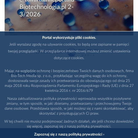
Biotechnologia.pl 2-
3/2026
Portal wykorzystuje pliki cookies.
Jeśli wyrażasz zgodę na używanie cookies, to będą one zapisane w pamięci
twojej przeglądarki. W przeglądarce internetowej możesz zmienić ustawienia
WYDAWCA
dotyczące cookies.
Mając na względzie ochronę i bezpieczeństwo Twoich danych osobowych, firma
PARTNERZY
Bio-Tech Media sp. z o.o., przykładając szczególną wagę do ich ochrony,
dostosowała swoje zasady ich przetwarzania do obowiązującego od dnia 25
maja 2018 roku Rozporządzenia Parlamentu Europejskiego i Rady (UE) z dnia 27
kwietnia 2016 r. nr 2016/679
Nasza zaktualizowana polityka prywatności wprowadza wszystkie pozytywne
zmiany, w tym sposób, w jaki zbieramy, przetwarzamy i przechowujemy Twoje
dane osobowe. Przedstawia sposób, w jaki możesz się z nami skontaktować, aby
skorzystać z przysługujących Ci praw.
W tej chwili nie musisz podejmować żadnych działań, ale jeśli chcesz dowiedzieć
się więcej, zapoznaj się z naszą polityką prywatności.
Zapoznaj się z naszą polityką prywatności ›