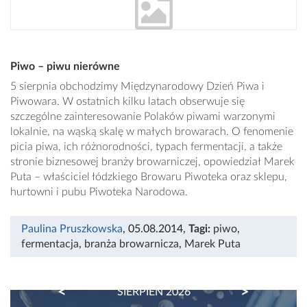
Piwo – piwu nierówne
5 sierpnia obchodzimy Międzynarodowy Dzień Piwa i
Piwowara. W ostatnich kilku latach obserwuje się
szczególne zainteresowanie Polaków piwami warzonymi
lokalnie, na wąską skalę w małych browarach. O fenomenie
picia piwa, ich różnorodności, typach fermentacji, a także
stronie biznesowej branży browarniczej, opowiedział Marek
Puta – właściciel łódzkiego Browaru Piwoteka oraz sklepu,
hurtowni i pubu Piwoteka Narodowa.
Paulina Pruszkowska
, 05.08.2014
,
Tagi:
piwo
,
fermentacja
,
branża browarnicza
,
Marek Puta
PREVIOUS
NEXT
SIERPIEŃ 2026