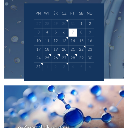
PN
WT
ŚR
CZ
PT
SB
ND
27
28
29
30
31
1
2
3
4
5
6
7
8
9
10
11
12
13
14
15
16
17
18
19
20
21
22
23
24
25
26
27
28
29
30
31
1
2
3
4
5
6
e-Kwartalnik portalu