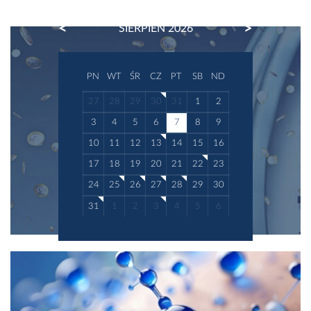
PREVIOUS
NEXT
SIERPIEŃ 2026
PN
WT
ŚR
CZ
PT
SB
ND
27
28
29
30
31
1
2
3
4
5
6
7
8
9
10
11
12
13
14
15
16
17
18
19
20
21
22
23
24
25
26
27
28
29
30
31
1
2
3
4
5
6