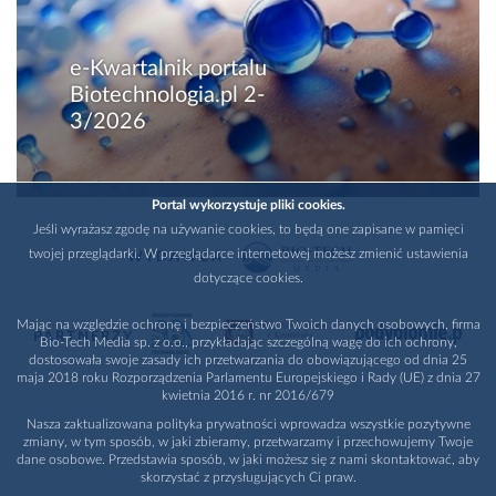
e-Kwartalnik portalu
Biotechnologia.pl 2-
3/2026
Portal wykorzystuje pliki cookies.
Jeśli wyrażasz zgodę na używanie cookies, to będą one zapisane w pamięci
twojej przeglądarki. W przeglądarce internetowej możesz zmienić ustawienia
WYDAWCA
dotyczące cookies.
Mając na względzie ochronę i bezpieczeństwo Twoich danych osobowych, firma
PARTNERZY
Bio-Tech Media sp. z o.o., przykładając szczególną wagę do ich ochrony,
dostosowała swoje zasady ich przetwarzania do obowiązującego od dnia 25
maja 2018 roku Rozporządzenia Parlamentu Europejskiego i Rady (UE) z dnia 27
kwietnia 2016 r. nr 2016/679
Nasza zaktualizowana polityka prywatności wprowadza wszystkie pozytywne
zmiany, w tym sposób, w jaki zbieramy, przetwarzamy i przechowujemy Twoje
dane osobowe. Przedstawia sposób, w jaki możesz się z nami skontaktować, aby
skorzystać z przysługujących Ci praw.