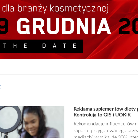
E
Reklama suplementów diety 
Kontrolują to GIS i UOKiK
Rekomendacje influencerów m
raportu przygotowanego przez
mediach” wynika, że 30% inte