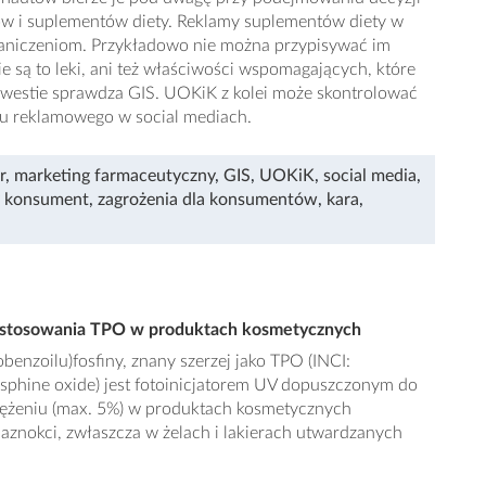
w i suplementów diety. Reklamy suplementów diety w
aniczeniom. Przykładowo nie można przypisywać im
e są to leki, ani też właściwości wspomagających, które
 kwestie sprawdza GIS. UOKiK z kolei może skontrolować
u reklamowego w social mediach.
r
,
marketing farmaceutyczny
,
GIS
,
UOKiK
,
social media
,
 konsument
,
zagrożenia dla konsumentów
,
kara
,
az stosowania TPO w produktach kosmetycznych
obenzoilu)fosfiny, znany szerzej jako TPO (INCI:
sphine oxide) jest fotoinicjatorem UV dopuszczonym do
ężeniu (max. 5%) w produktach kosmetycznych
paznokci, zwłaszcza w żelach i lakierach utwardzanych