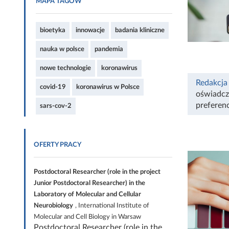
MAPA TAGÓW
bioetyka
innowacje
badania kliniczne
nauka w polsce
pandemia
nowe technologie
koronawirus
Redakcja
covid-19
koronawirus w Polsce
oświadcz
preferen
sars-cov-2
OFERTY PRACY
Postdoctoral Researcher (role in the project
Junior Postdoctoral Researcher) in the
Laboratory of Molecular and Cellular
Neurobiology
, International Institute of
Molecular and Cell Biology in Warsaw
Postdoctoral Researcher (role in the