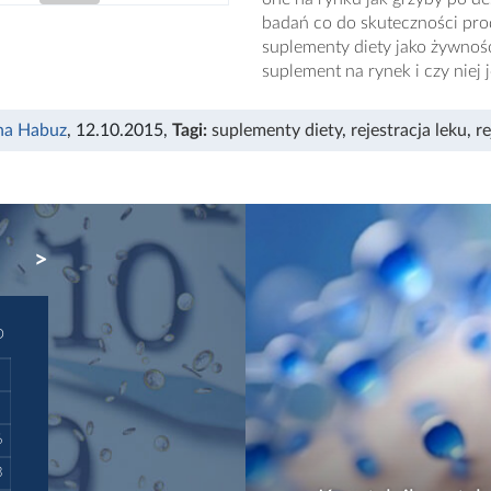
badań co do skuteczności prod
suplementy diety jako żywność
suplement na rynek i czy niej j
na Habuz
, 12.10.2015
,
Tagi:
suplementy diety
,
rejestracja leku
,
r
NEXT
D
6
3