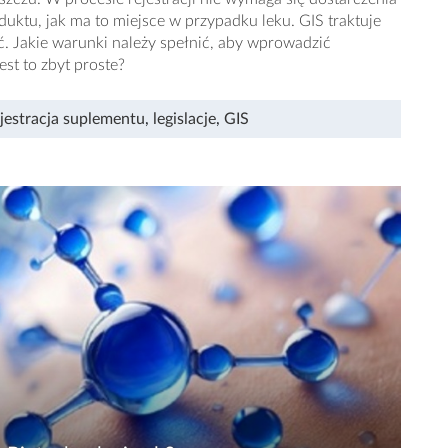
uktu, jak ma to miejsce w przypadku leku. GIS traktuje
. Jakie warunki należy spełnić, aby wprowadzić
est to zbyt proste?
ejestracja suplementu
,
legislacje
,
GIS