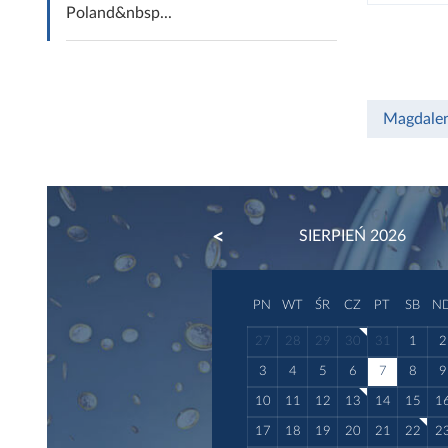
Poland&nbsp...
Magdale
PREVIOUS
SIERPIEŃ 2026
PN
WT
ŚR
CZ
PT
SB
N
27
28
29
30
31
1
2
3
4
5
6
7
8
9
10
11
12
13
14
15
1
17
18
19
20
21
22
2