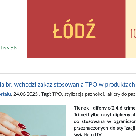
ia br. wchodzi zakaz stosowania TPO w produktac
rtalu
, 24.06.2025
,
Tagi:
TPO
,
stylizacja paznokci
,
lakiery do pa
Tlenek difenylo(2,4,6-trim
Trimethylbenzoyl diphenylp
do stosowana w ograniczo
przeznaczonych do stylizacj
światłem UV.