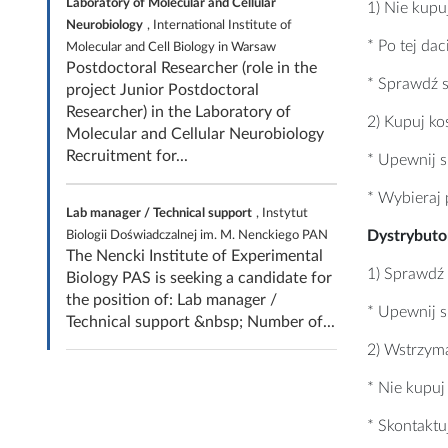
Laboratory of Molecular and Cellular
1) Nie kup
Neurobiology
, International Institute of
* Po tej da
Molecular and Cell Biology in Warsaw
Postdoctoral Researcher (role in the
* Sprawdź s
project Junior Postdoctoral
Researcher) in the Laboratory of
2) Kupuj ko
Molecular and Cellular Neurobiology
Recruitment for...
* Upewnij s
* Wybieraj
Lab manager / Technical support
, Instytut
Dystrybuto
Biologii Doświadczalnej im. M. Nenckiego PAN
The Nencki Institute of Experimental
1) Sprawdź
Biology PAS is seeking a candidate for
the position of: Lab manager /
* Upewnij 
Technical support &nbsp; Number of...
2) Wstrzym
* Nie kupu
* Skontaktu