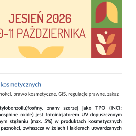
h kosmetycznych
znokci
,
prawo kosmetyczne
,
GIS
,
regulacje prawne
,
zakaz
etylobenzoilu)fosfiny, znany szerzej jako TPO (INCI:
hosphine oxide) jest fotoinicjatorem UV dopuszczonym
nym stężeniu (max. 5%) w produktach kosmetycznych
i paznokci, zwłaszcza w żelach i lakierach utwardzanych