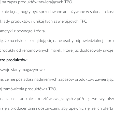
uj na zapas produktów zawierających TPO.
cie nie będą mogły być sprzedawane ani używane w salonach ko
kłady produktów i unikaj tych zawierających TPO.
smetyki z pewnego źródła.
ię, że na etykiecie znajdują się dane osoby odpowiedzialnej – pro
 produkty od renomowanych marek, które już dostosowały swoje 
rze produktów:
 swoje stany magazynowe.
się, że nie posiadasz nadmiernych zapasów produktów zawierają
aj zamówienia produktów z TPO.
j na zapas – unikniesz kosztów związanych z późniejszym wycof
j się z producentami i dostawcami, aby upewnić się, że ich ofert