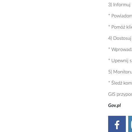
3) Informuj
* Powiadom 
* Pomóż kli
4) Dostosuj
* Wprowadź
* Upewnij s
5) Monitoru
* Śledź kom
GIS przypom
Gov.pl