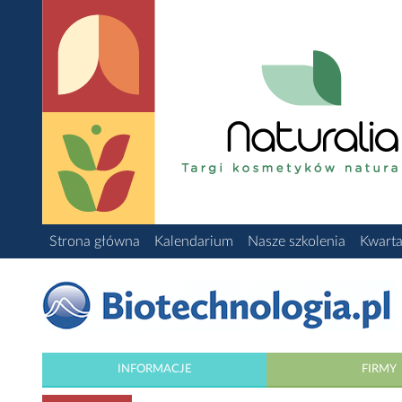
Strona główna
Kalendarium
Nasze szkolenia
Kwarta
INFORMACJE
FIRMY