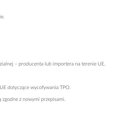
ie.
ialnej – producenta lub importera na terenie UE.
je UE dotyczące wycofywania TPO.
są zgodne z nowymi przepisami.