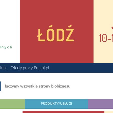
lnik
Oferty pracy Pracuj.pl
łączymy wszystkie strony biobiznesu
PRODUKTY/USŁUGI