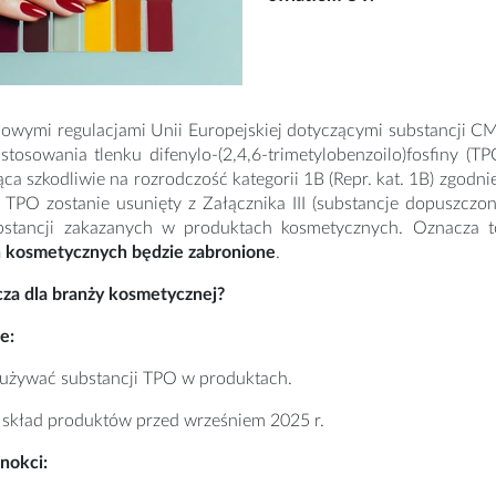
nowymi regulacjami Unii Europejskiej dotyczącymi substancji C
stosowania tlenku difenylo-(2,4,6-trimetylobenzoilo)fosfiny (
jąca szkodliwie na rozrodczość kategorii 1B (Repr. kat. 1B) zgo
PO zostanie usunięty z Załącznika III (substancje dopuszczone 
stancji zakazanych w produktach kosmetycznych. Oznacza 
 kosmetycznych będzie zabronione
.
cza dla branży kosmetycznej?
e:
 używać substancji TPO w produktach.
 skład produktów przed wrześniem 2025 r.
znokci: