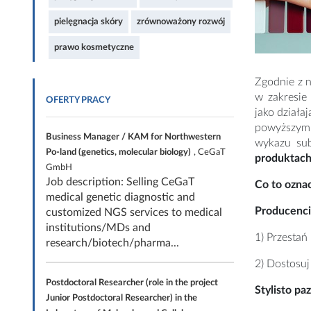
pielęgnacja skóry
zrównoważony rozwój
prawo kosmetyczne
Zgodnie z 
w zakresie 
OFERTY PRACY
jako działa
powyższym T
Business Manager / KAM for Northwestern
wykazu sub
Po-land (genetics, molecular biology)
, CeGaT
produktach
GmbH
Job description: Selling CeGaT
Co to ozna
medical genetic diagnostic and
Producenci
customized NGS services to medical
institutions/MDs and
1) Przestań
research/biotech/pharma...
2) Dostosuj
Postdoctoral Researcher (role in the project
Stylisto pa
Junior Postdoctoral Researcher) in the