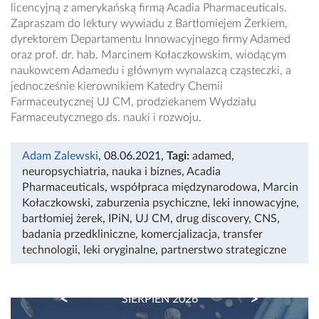
licencyjną z amerykańską firmą Acadia Pharmaceuticals.
Zapraszam do lektury wywiadu z Bartłomiejem Żerkiem,
dyrektorem Departamentu Innowacyjnego firmy Adamed
oraz prof. dr. hab. Marcinem Kołaczkowskim, wiodącym
naukowcem Adamedu i głównym wynalazcą cząsteczki, a
jednocześnie kierownikiem Katedry Chemii
Farmaceutycznej UJ CM, prodziekanem Wydziału
Farmaceutycznego ds. nauki i rozwoju.
Adam Zalewski
, 08.06.2021
,
Tagi:
adamed
,
neuropsychiatria
,
nauka i biznes
,
Acadia
Pharmaceuticals
,
współpraca międzynarodowa
,
Marcin
Kołaczkowski
,
zaburzenia psychiczne
,
leki innowacyjne
,
bartłomiej żerek
,
IPiN
,
UJ CM
,
drug discovery
,
CNS
,
badania przedkliniczne
,
komercjalizacja
,
transfer
technologii
,
leki oryginalne
,
partnerstwo strategiczne
PREVIOUS
NEXT
SIERPIEŃ 2026