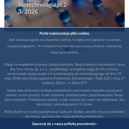
Biotechnologia.pl 2-
3/2026
Portal wykorzystuje pliki cookies.
Jeśli wyrażasz zgodę na używanie cookies, to będą one zapisane w pamięci
twojej przeglądarki. W przeglądarce internetowej możesz zmienić ustawienia
WYDAWCA
dotyczące cookies.
Mając na względzie ochronę i bezpieczeństwo Twoich danych osobowych, firma
PARTNERZY
Bio-Tech Media sp. z o.o., przykładając szczególną wagę do ich ochrony,
dostosowała swoje zasady ich przetwarzania do obowiązującego od dnia 25
maja 2018 roku Rozporządzenia Parlamentu Europejskiego i Rady (UE) z dnia 27
kwietnia 2016 r. nr 2016/679
Nasza zaktualizowana polityka prywatności wprowadza wszystkie pozytywne
zmiany, w tym sposób, w jaki zbieramy, przetwarzamy i przechowujemy Twoje
dane osobowe. Przedstawia sposób, w jaki możesz się z nami skontaktować, aby
skorzystać z przysługujących Ci praw.
W tej chwili nie musisz podejmować żadnych działań, ale jeśli chcesz dowiedzieć
się więcej, zapoznaj się z naszą polityką prywatności.
Zapoznaj się z naszą polityką prywatności ›