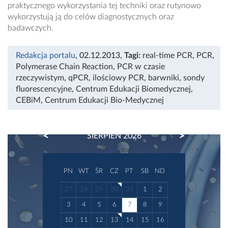
praktycznego wykorzystania tej techniki oraz rutynowo
wykorzystują ją do celów diagnostycznych oraz
badawczych.
Redakcja portalu
, 02.12.2013
,
Tagi:
real-time PCR
,
PCR
,
Polymerase Chain Reaction
,
PCR w czasie
rzeczywistym
,
qPCR
,
ilościowy PCR
,
barwniki
,
sondy
fluorescencyjne
,
Centrum Edukacji Biomedycznej
,
CEBiM
,
Centrum Edukacji Bio-Medycznej
PREVIOUS
NEXT
SIERPIEŃ 2026
PN
WT
ŚR
CZ
PT
SB
ND
27
28
29
30
31
1
2
3
4
5
6
7
8
9
10
11
12
13
14
15
16