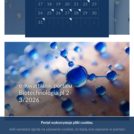
17
18
19
20
21
22
23
24
25
26
27
28
29
30
31
1
2
3
4
5
6
e-Kwartalnik portalu
Biotechnologia.pl 2-
3/2026
Portal wykorzystuje pliki cookies.
Jeśli wyrażasz zgodę na używanie cookies, to będą one zapisane w pamięci