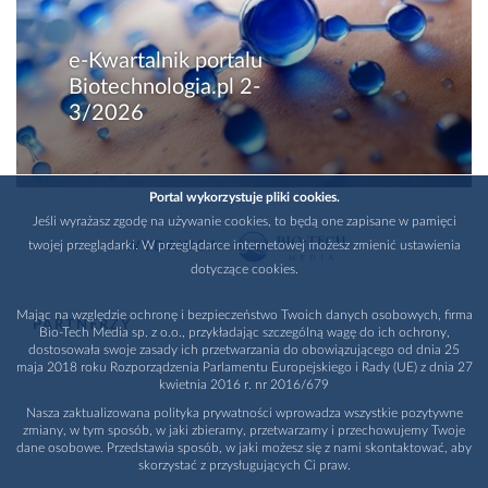
e-Kwartalnik portalu
Biotechnologia.pl 2-
3/2026
Portal wykorzystuje pliki cookies.
Jeśli wyrażasz zgodę na używanie cookies, to będą one zapisane w pamięci
twojej przeglądarki. W przeglądarce internetowej możesz zmienić ustawienia
WYDAWCA
dotyczące cookies.
Mając na względzie ochronę i bezpieczeństwo Twoich danych osobowych, firma
PARTNERZY
Bio-Tech Media sp. z o.o., przykładając szczególną wagę do ich ochrony,
dostosowała swoje zasady ich przetwarzania do obowiązującego od dnia 25
maja 2018 roku Rozporządzenia Parlamentu Europejskiego i Rady (UE) z dnia 27
kwietnia 2016 r. nr 2016/679
Nasza zaktualizowana polityka prywatności wprowadza wszystkie pozytywne
zmiany, w tym sposób, w jaki zbieramy, przetwarzamy i przechowujemy Twoje
dane osobowe. Przedstawia sposób, w jaki możesz się z nami skontaktować, aby
skorzystać z przysługujących Ci praw.