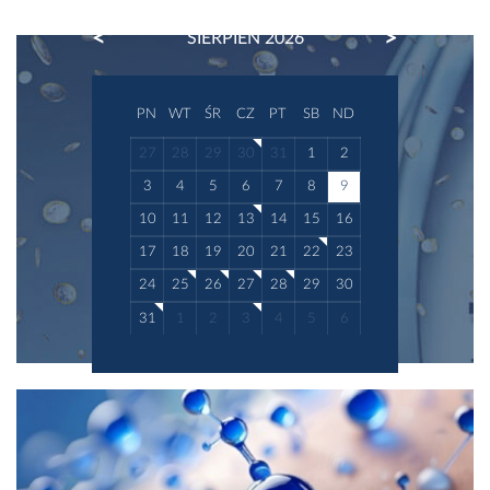
PREVIOUS
NEXT
SIERPIEŃ 2026
PN
WT
ŚR
CZ
PT
SB
ND
27
28
29
30
31
1
2
3
4
5
6
7
8
9
10
11
12
13
14
15
16
17
18
19
20
21
22
23
24
25
26
27
28
29
30
31
1
2
3
4
5
6