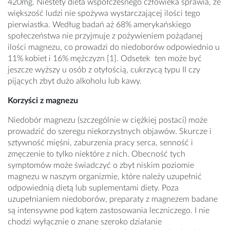
420mg. Niestety dieta współczesnego człowieka sprawia, że
większość ludzi nie spożywa wystarczającej ilości tego
pierwiastka. Według badań aż 68% amerykańskiego
społeczeństwa nie przyjmuje z pożywieniem pożądanej
ilości magnezu, co prowadzi do niedoborów odpowiednio u
11% kobiet i 16% mężczyzn [1]. Odsetek ten może być
jeszcze wyższy u osób z otyłością, cukrzycą typu II czy
pijących zbyt dużo alkoholu lub kawy.
Korzyści z magnezu
Niedobór magnezu (szczególnie w ciężkiej postaci) może
prowadzić do szeregu niekorzystnych objawów. Skurcze i
sztywność mięśni, zaburzenia pracy serca, senność i
zmęczenie to tylko niektóre z nich. Obecność tych
symptomów może świadczyć o zbyt niskim poziomie
magnezu w naszym organizmie, które należy uzupełnić
odpowiednią dietą lub suplementami diety. Poza
uzupełnianiem niedoborów, preparaty z magnezem badane
są intensywne pod kątem zastosowania leczniczego. I nie
chodzi wyłącznie o znane szeroko działanie