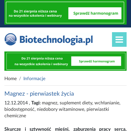
Home
Informacje
Magnez - pierwiastek życia
12.12.2014
,
Tagi:
magnez
,
suplement diety
,
wchłanianie
,
biodostępność
,
niedobory witaminowe
,
pierwiastki
chemiczne
Skurcze i sztywność mięśni, zaburzenia pracy serca,