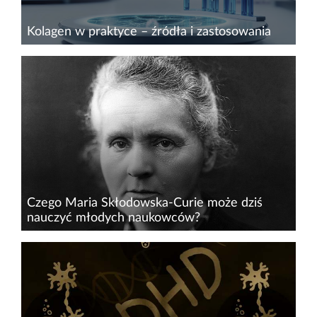
Kolagen w praktyce – źródła i zastosowania
W świecie dynamicznie rozwijającej się
biotechnologii i medycyny&nbsp;kolagen
zajmuje szczególne miejsce jako białko o
niezwykłych właściwościach i szerokim
spektrum zastosowań. Po omówieniu jego...
Czego Maria Skłodowska-Curie może dziś
nauczyć młodych naukowców?
Gdyby Maria Skłodowska-Curie żyła w
dzisiejszych czasach, prawdopodobnie
prowadziłaby własne laboratorium AI i nadal nie
miała konta w mediach społecznościowych. Jej
sukces nie wynikał z mody...