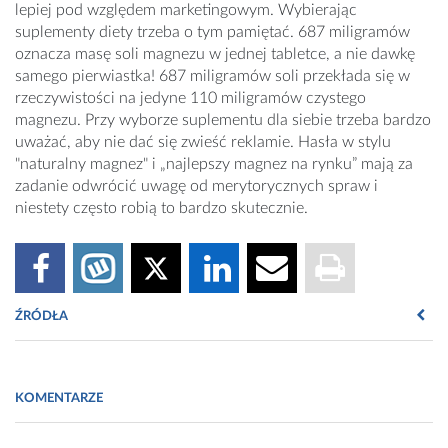
lepiej pod względem marketingowym. Wybierając
suplementy diety trzeba o tym pamiętać. 687 miligramów
oznacza masę soli magnezu w jednej tabletce, a nie dawkę
samego pierwiastka! 687 miligramów soli przekłada się w
rzeczywistości na jedyne 110 miligramów czystego
magnezu. Przy wyborze suplementu dla siebie trzeba bardzo
uważać, aby nie dać się zwieść reklamie. Hasła w stylu
"naturalny magnez" i „najlepszy magnez na rynku” mają za
zadanie odwrócić uwagę od merytorycznych spraw i
niestety często robią to bardzo skutecznie.
ŹRÓDŁA
http://store.magtabsr.com/content/dr-resources-
pdfs/Bioavailability-and-Pharmacokinetics-of-Mg-After-
KOMENTARZE
Admin-of-Mg-Salts-in-Humans.pdf