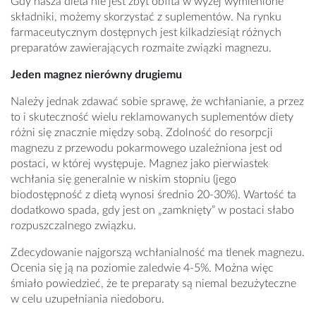
Gdy nasza dieta nie jest zbyt obfita w wyżej wymienione
składniki, możemy skorzystać z suplementów. Na rynku
farmaceutycznym dostępnych jest kilkadziesiąt różnych
preparatów zawierających rozmaite związki magnezu.
Jeden magnez nierówny drugiemu
Należy jednak zdawać sobie sprawę, że wchłanianie, a przez
to i skuteczność wielu reklamowanych suplementów diety
różni się znacznie między sobą. Zdolność do resorpcji
magnezu z przewodu pokarmowego uzależniona jest od
postaci, w której występuje. Magnez jako pierwiastek
wchłania się generalnie w niskim stopniu (jego
biodostępność z dietą wynosi średnio 20-30%). Wartość ta
dodatkowo spada, gdy jest on „zamknięty” w postaci słabo
rozpuszczalnego związku.
Zdecydowanie najgorszą wchłanialność ma tlenek magnezu.
Ocenia się ją na poziomie zaledwie 4-5%. Można więc
śmiało powiedzieć, że te preparaty są niemal bezużyteczne
w celu uzupełniania niedoboru.