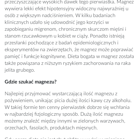
przeczyszczające wysokich dawek tego pierwiastka. Magnez
wywiera lekki efekt hipotensyjny widoczny najwyraźniej u
osób z większym nadciśnieniem. W kilku badaniach
klinicznych udało się udowodnić jego korzyści w
zapobieganiu migrenom, chronicznym skurczom mięśni i
stanom rzucawkowym u kobiet w ciąży. Ponadto istnieją
przesłanki pochodzące z badań epidemiologicznych i
eksperymentów na zwierzętach, że magnez może poprawiać
pamięć i funkcje kognitywne. Dieta bogata w magnez została
także powiązana z niższym ryzykiem zachorowania na raka
jelita grubego.
Gdzie szukać magnezu?
Najlepiej przyjmować wystarczającą ilość magnezu z
pożywieniem, unikając picia dużej ilości kawy czy alkoholu.
W takiej formie ten cenny pierwiastek dobrze się wchłania
w najbardziej fizjologiczny sposób. Dużą ilość magnezu
możemy znaleźć między innymi w zielonych warzywach,
orzechach, fasolach, produktach mięsnych.