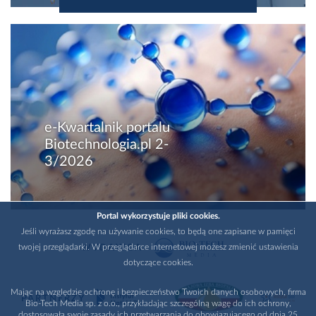
e-Kwartalnik portalu
Biotechnologia.pl 2-
3/2026
Portal wykorzystuje pliki cookies.
Jeśli wyrażasz zgodę na używanie cookies, to będą one zapisane w pamięci
twojej przeglądarki. W przeglądarce internetowej możesz zmienić ustawienia
WYDAWCA
dotyczące cookies.
Mając na względzie ochronę i bezpieczeństwo Twoich danych osobowych, firma
PARTNERZY
Bio-Tech Media sp. z o.o., przykładając szczególną wagę do ich ochrony,
dostosowała swoje zasady ich przetwarzania do obowiązującego od dnia 25