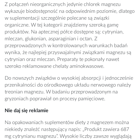
Z połączeń nieorganicznych jedynie chlorek magnezu
wykazuje biodostępność na odpowiednim poziomie, dlatego
w suplementacji szczególnie polecane są związki
organiczne. W tej kategorii znajdziemy szeroką gamę
produktów. Na aptecznej półce dostępne są: cytrynian,
mleczan, glukonian, asparaginian i octan. Z
przeprowadzonych w kontrolowanych warunkach badań
wynika, że najlepiej przyswajalnymi związkami magnezu są
cytrynian oraz mleczan. Preparaty te pokonały nawet
szeroko reklamowane chelaty aminokwasowe.
Do nowszych związków o wysokiej absorpcji i jednocześnie
przenikalności do ośrodkowego układu nerwowego należy
treonian magnezu. W badaniu przeprowadzonym na
gryzoniach poprawiał on procesy pamięciowe.
Nie daj się reklamie
Na opakowaniach suplementów diety z magnezem można
niekiedy znaleźć następujący napis: „Produkt zawiera 687
mg cytrynianu magnezu”. Wysokie liczby zawsze wyglądają