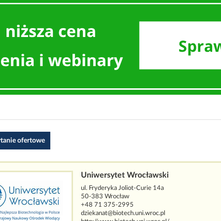
ytanie ofertowe
Uniwersytet Wrocławski
ul. Fryderyka Joliot-Curie 14a
50-383 Wrocław
+48 71 375-2995
dziekanat@biotech.uni.wroc.pl