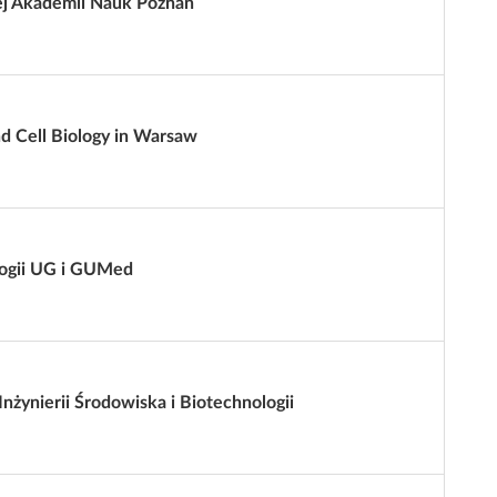
iej Akademii Nauk Poznań
nd Cell Biology in Warsaw
logii UG i GUMed
żynierii Środowiska i Biotechnologii