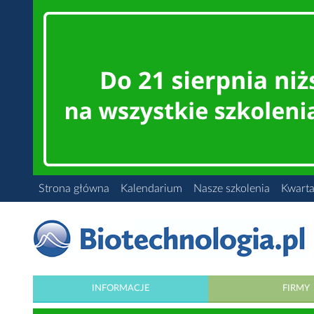
Strona główna
Kalendarium
Nasze szkolenia
Kwarta
INFORMACJE
FIRMY