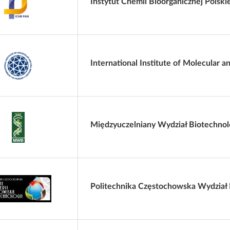
Instytut Chemii Bioorganicznej Polsk
International Institute of Molecular a
Międzyuczelniany Wydział Biotechno
Politechnika Częstochowska Wydział In