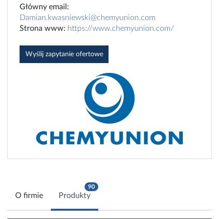
Główny email:
Damian.kwasniewski@chemyunion.com
Strona www:
https://www.chemyunion.com/
Wyślij zapytanie ofertowe
90
O firmie
Produkty