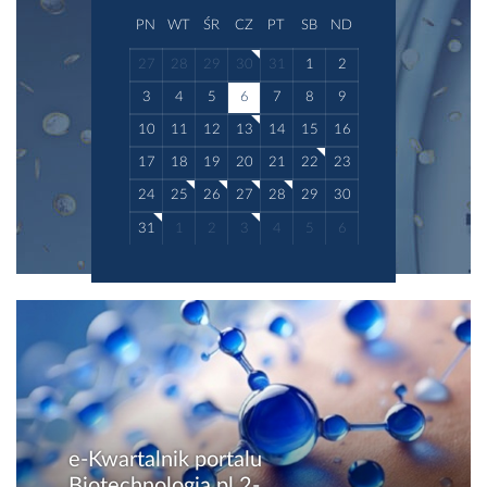
PN
WT
ŚR
CZ
PT
SB
ND
27
28
29
30
31
1
2
3
4
5
6
7
8
9
10
11
12
13
14
15
16
17
18
19
20
21
22
23
24
25
26
27
28
29
30
31
1
2
3
4
5
6
e-Kwartalnik portalu
Biotechnologia.pl 2-