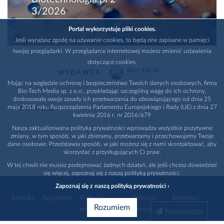
3/2026
Portal wykorzystuje pliki cookies.
Jeśli wyrażasz zgodę na używanie cookies, to będą one zapisane w pamięci
twojej przeglądarki. W przeglądarce internetowej możesz zmienić ustawienia
dotyczące cookies.
WYDAWCA
Mając na względzie ochronę i bezpieczeństwo Twoich danych osobowych, firma
Bio-Tech Media sp. z o.o., przykładając szczególną wagę do ich ochrony,
dostosowała swoje zasady ich przetwarzania do obowiązującego od dnia 25
maja 2018 roku Rozporządzenia Parlamentu Europejskiego i Rady (UE) z dnia 27
PARTNERZY
kwietnia 2016 r. nr 2016/679
Nasza zaktualizowana polityka prywatności wprowadza wszystkie pozytywne
zmiany, w tym sposób, w jaki zbieramy, przetwarzamy i przechowujemy Twoje
dane osobowe. Przedstawia sposób, w jaki możesz się z nami skontaktować, aby
skorzystać z przysługujących Ci praw.
W tej chwili nie musisz podejmować żadnych działań, ale jeśli chcesz dowiedzieć
się więcej, zapoznaj się z naszą polityką prywatności.
Zapoznaj się z naszą polityką prywatności ›
Kontakt
Regulamin
Polityka
Polityka
Reklama i
Rozumiem
prywatności
jakości
promocja
Newsletter