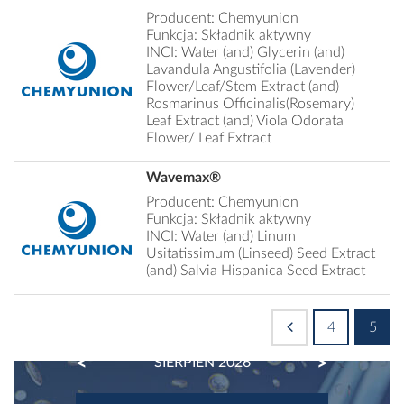
Producent: Chemyunion
Funkcja: Składnik aktywny
INCI: Water (and) Glycerin (and)
Lavandula Angustifolia (Lavender)
Flower/Leaf/Stem Extract (and)
Rosmarinus Officinalis(Rosemary)
Leaf Extract (and) Viola Odorata
Flower/ Leaf Extract
Wavemax®
Producent: Chemyunion
Funkcja: Składnik aktywny
INCI: Water (and) Linum
Usitatissimum (Linseed) Seed Extract
(and) Salvia Hispanica Seed Extract
4
5
PREVIOUS
NEXT
SIERPIEŃ 2026