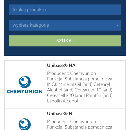
wybierz kategorię
SZUKAJ
Unibase® HA
Producent: Chemyunion
Funkcja: Substancja pomocnicza
INCI: Mineral Oil (and) Cetearyl
Alcohol (and) Ceteareth-10 (and)
Ceteareth-20 (and) Paraffin (and)
Lanolin Alcohol
Unibase® N
Producent: Chemyunion
Funkcja: Substancja pomocnicza