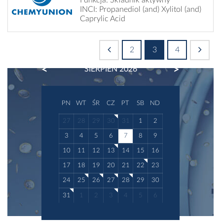
INCI: Propanediol (and) Xylitol (and)
Caprylic Acid
2
3
4
PREVIOUS
NEXT
SIERPIEŃ 2026
PN
WT
ŚR
CZ
PT
SB
ND
27
28
29
30
31
1
2
3
4
5
6
7
8
9
10
11
12
13
14
15
16
17
18
19
20
21
22
23
24
25
26
27
28
29
30
31
1
2
3
4
5
6