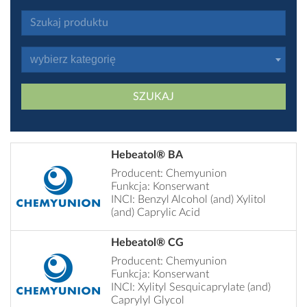
wybierz kategorię
SZUKAJ
Hebeatol® BA
Producent: Chemyunion
Funkcja: Konserwant
INCI: Benzyl Alcohol (and) Xylitol
(and) Caprylic Acid
Hebeatol® CG
Producent: Chemyunion
Funkcja: Konserwant
INCI: Xylityl Sesquicaprylate (and)
Caprylyl Glycol