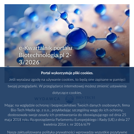
e-Kwartalnik portalu
Biotechnologia.pl 2-
3/2026
Portal wykorzystuje pliki cookies.
Jeśli wyrażasz zgodę na używanie cookies, to będą one zapisane w pamięci
twojej przeglądarki. W przeglądarce internetowej możesz zmienić ustawienia
dotyczące cookies.
WYDAWCA
Mając na względzie ochronę i bezpieczeństwo Twoich danych osobowych, firma
Bio-Tech Media sp. z o.o., przykładając szczególną wagę do ich ochrony,
dostosowała swoje zasady ich przetwarzania do obowiązującego od dnia 25
maja 2018 roku Rozporządzenia Parlamentu Europejskiego i Rady (UE) z dnia 27
PARTNERZY
kwietnia 2016 r. nr 2016/679
Nasza zaktualizowana polityka prywatności wprowadza wszystkie pozytywne