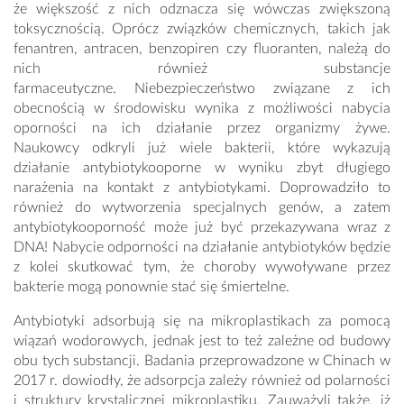
że większość z nich odznacza się wówczas zwiększoną
toksycznością. Oprócz związków chemicznych, takich jak
fenantren, antracen, benzopiren czy fluoranten, należą do
nich również substancje
farmaceutyczne. Niebezpieczeństwo związane z ich
obecnością w środowisku wynika z możliwości nabycia
oporności na ich działanie przez organizmy żywe.
Naukowcy odkryli już wiele bakterii, które wykazują
działanie antybiotykooporne w wyniku zbyt długiego
narażenia na kontakt z antybiotykami. Doprowadziło to
również do wytworzenia specjalnych genów, a zatem
antybiotykooporność może już być przekazywana wraz z
DNA! Nabycie odporności na działanie antybiotyków będzie
z kolei skutkować tym, że choroby wywoływane przez
bakterie mogą ponownie stać się śmiertelne.
Antybiotyki adsorbują się na mikroplastikach za pomocą
wiązań wodorowych, jednak jest to też zależne od budowy
obu tych substancji. Badania przeprowadzone w Chinach w
2017 r. dowiodły, że adsorpcja zależy również od polarności
i struktury krystalicznej mikroplastiku. Zauważyli także, iż