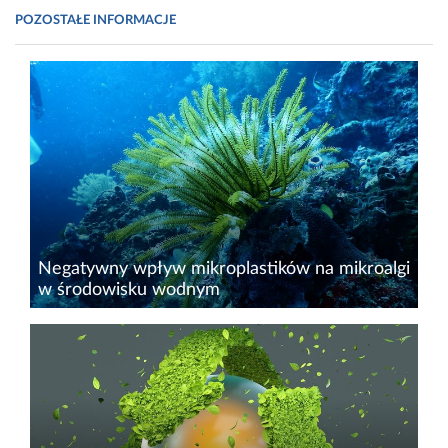
POZOSTAŁE INFORMACJE
Negatywny wpływ mikroplastików na mikroalgi
w środowisku wodnym
Według najnowszych szacunków w oceanach
na całej Ziemi znajduje się ponad 4,85 bilionów
ton mikroplastiku. Polimery z tworzyw
sztucznych ulegają bioakumulacji w
ekosystemach ze względu na swoje...