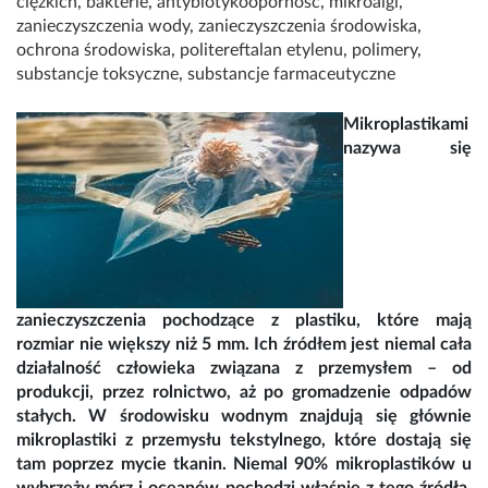
ciężkich
,
bakterie
,
antybiotykooporność
,
mikroalgi
,
zanieczyszczenia wody
,
zanieczyszczenia środowiska
,
ochrona środowiska
,
politereftalan etylenu
,
polimery
,
substancje toksyczne
,
substancje farmaceutyczne
Mikroplastikami
nazywa się
zanieczyszczenia pochodzące z plastiku, które mają
rozmiar nie większy niż 5 mm. Ich źródłem jest niemal cała
działalność człowieka związana z przemysłem – od
produkcji, przez rolnictwo, aż po gromadzenie odpadów
stałych. W środowisku wodnym znajdują się głównie
mikroplastiki z przemysłu tekstylnego, które dostają się
tam poprzez mycie tkanin. Niemal 90% mikroplastików u