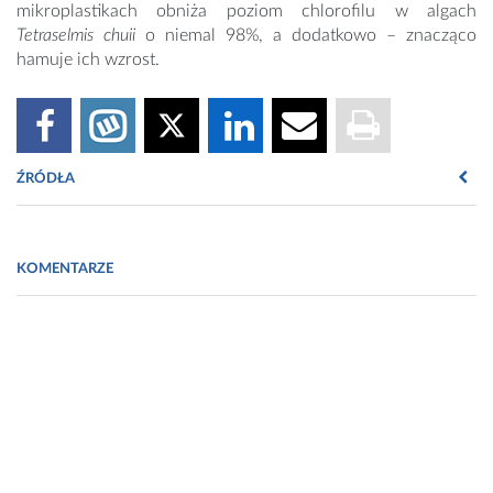
mikroplastikach obniża poziom chlorofilu w algach
Tetraselmis chuii
o niemal 98%, a dodatkowo – znacząco
hamuje ich wzrost.
ŹRÓDŁA
Deng, H., Wei, R., Luo, W., Hu, L., Li, B., Di, Y., & Shi, H. (2020).
Microplastic pollution in water and sediment in a textile industrial
KOMENTARZE
area. Environmental Pollution (1987), 258, 113658.
Guzzetti, E., Sureda, A.,Tejada, S., & Faggio, C.
(2018), Microplastic in marine organism: Environmental and
toxicological effects. Environmental Toxicology and
Pharmacology, 164-171.
Shen, X., Li, D., Sima, X., Cheng, H., & Jiang, H. (2018). The
effects of environmental conditions on the enrichment of
antibiotics on microplastics in simulated natural water column.