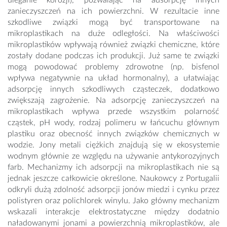
uleganie korozji), pozwalając na adsorpcję innych
zanieczyszczeń na ich powierzchni. W rezultacie inne
szkodliwe związki mogą być transportowane na
mikroplastikach na duże odległości. Na właściwości
mikroplastików wpływają również związki chemiczne, które
zostały dodane podczas ich produkcji. Już same te związki
mogą powodować problemy zdrowotne (np. bisfenol
wpływa negatywnie na układ hormonalny), a ułatwiając
adsorpcję innych szkodliwych cząsteczek, dodatkowo
zwiększają zagrożenie. Na adsorpcję zanieczyszczeń na
mikroplastikach wpływa przede wszystkim polarność
cząstek, pH wody, rodzaj polimeru w łańcuchu głównym
plastiku oraz obecność innych związków chemicznych w
wodzie. Jony metali ciężkich znajdują się w ekosystemie
wodnym głównie ze względu na używanie antykorozyjnych
farb. Mechanizmy ich adsorpcji na mikroplastikach nie są
jednak jeszcze całkowicie określone. Naukowcy z Portugalii
odkryli dużą zdolność adsorpcji jonów miedzi i cynku przez
polistyren oraz polichlorek winylu. Jako główny mechanizm
wskazali interakcje elektrostatyczne między dodatnio
naładowanymi jonami a powierzchnią mikroplastików, ale