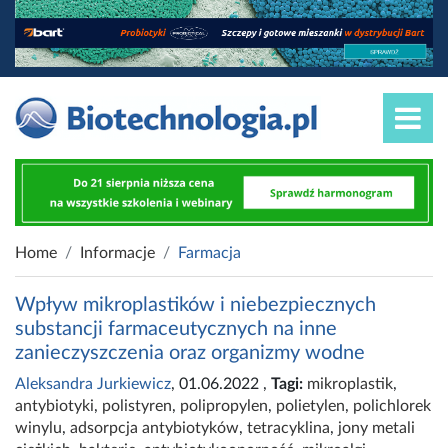
Home
Informacje
Farmacja
Wpływ mikroplastików i niebezpiecznych
substancji farmaceutycznych na inne
zanieczyszczenia oraz organizmy wodne
Aleksandra Jurkiewicz
, 01.06.2022
,
Tagi:
mikroplastik
,
antybiotyki
,
polistyren
,
polipropylen
,
polietylen
,
polichlorek
winylu
,
adsorpcja antybiotyków
,
tetracyklina
,
jony metali