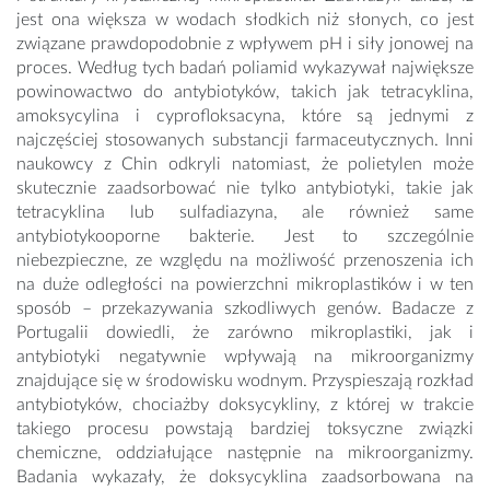
jest ona większa w wodach słodkich niż słonych, co jest
związane prawdopodobnie z wpływem pH i siły jonowej na
proces. Według tych badań poliamid wykazywał największe
powinowactwo do antybiotyków, takich jak tetracyklina,
amoksycylina i cyprofloksacyna, które są jednymi z
najczęściej stosowanych substancji farmaceutycznych. Inni
naukowcy z Chin odkryli natomiast, że polietylen może
skutecznie zaadsorbować nie tylko antybiotyki, takie jak
tetracyklina lub sulfadiazyna, ale również same
antybiotykooporne bakterie. Jest to szczególnie
niebezpieczne, ze względu na możliwość przenoszenia ich
na duże odległości na powierzchni mikroplastików i w ten
sposób – przekazywania szkodliwych genów. Badacze z
Portugalii dowiedli, że zarówno mikroplastiki, jak i
antybiotyki negatywnie wpływają na mikroorganizmy
znajdujące się w środowisku wodnym. Przyspieszają rozkład
antybiotyków, chociażby doksycykliny, z której w trakcie
takiego procesu powstają bardziej toksyczne związki
chemiczne, oddziałujące następnie na mikroorganizmy.
Badania wykazały, że doksycyklina zaadsorbowana na