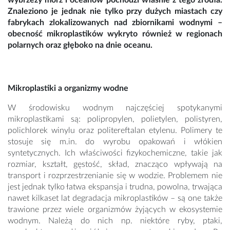
wybrzeży mórz i oceanów pochodzi właśnie z tego źródła.
Znaleziono je jednak nie tylko przy dużych miastach czy
fabrykach zlokalizowanych nad zbiornikami wodnymi –
obecność mikroplastików wykryto również w regionach
polarnych oraz głęboko na dnie oceanu.
Mikroplastiki a organizmy wodne
W środowisku wodnym najczęściej spotykanymi
mikroplastikami są: polipropylen, polietylen, polistyren,
polichlorek winylu oraz politereftalan etylenu. Polimery te
stosuje się m.in. do wyrobu opakowań i włókien
syntetycznych. Ich właściwości fizykochemiczne, takie jak
rozmiar, kształt, gęstość, skład, znacząco wpływają na
transport i rozprzestrzenianie się w wodzie. Problemem nie
jest jednak tylko łatwa ekspansja i trudna, powolna, trwająca
nawet kilkaset lat degradacja mikroplastików – są one także
trawione przez wiele organizmów żyjących w ekosystemie
wodnym. Należą do nich np. niektóre ryby, ptaki,