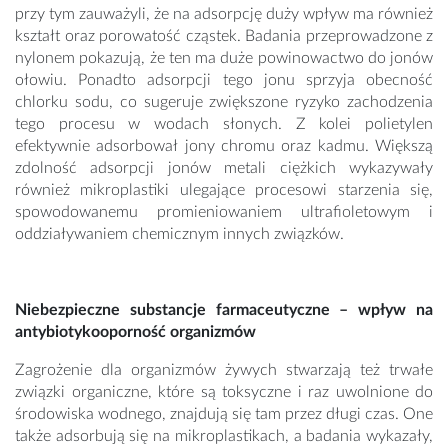
przy tym zauważyli, że na adsorpcję duży wpływ ma również
kształt oraz porowatość cząstek. Badania przeprowadzone z
nylonem pokazują, że ten ma duże powinowactwo do jonów
ołowiu. Ponadto adsorpcji tego jonu sprzyja obecność
chlorku sodu, co sugeruje zwiększone ryzyko zachodzenia
tego procesu w wodach słonych. Z kolei polietylen
efektywnie adsorbował jony chromu oraz kadmu. Większą
zdolność adsorpcji jonów metali ciężkich wykazywały
również mikroplastiki ulegające procesowi starzenia się,
spowodowanemu promieniowaniem ultrafioletowym i
oddziaływaniem chemicznym innych związków.
Niebezpieczne substancje farmaceutyczne – wpływ na
antybiotykooporność organizmów
Zagrożenie dla organizmów żywych stwarzają też trwałe
związki organiczne, które są toksyczne i raz uwolnione do
środowiska wodnego, znajdują się tam przez długi czas. One
także adsorbują się na mikroplastikach, a badania wykazały,