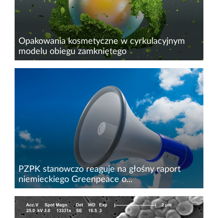
Opakowania kosmetyczne w cyrkulacyjnym
modelu obiegu zamkniętego
Przeciwdziałanie wszechobecnym zmianom
klimatycznym&nbsp;nie dotyczy tylko kwestii
związanych z transportem, energetyką
czy&nbsp;farmacją. Coraz częściej podejmuje
się także działania w różnych innych...
PZPK stanowczo reaguje na głośny raport
niemieckiego Greenpeace o...
Polski&nbsp;Związek&nbsp;Przemysłu
Kosmetycznego&nbsp;jest zaniepokojony