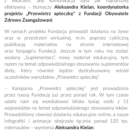
z lekarzem, aby komunikacja była jak najbardziej
efektywna – tłumaczy
Aleksandra Kielan, koordynatorka
projektu „Przewietrz apteczkę" z Fundacji Obywatele
Zdrowo Zaangażowani
.
W ramach projektu Fundacja prowadzi działania na żywo
oraz w przestrzeni wirtualnej, m.in. poprzez cykliczną
publikację materiałów na stronie internetowej
oraz fanpage’u Fundacji. Jeszcze w tym roku ma zostać
wydany „Suplementarz”, nowy materiał edukacyjny, tym
razem na temat odpowiedzialnego stosowania suplementów
diety, który również będzie dystrybuowany wśród
uczestników warsztatów „Przewietrz apteczkę”.
– Kampania „Przewietrz apteczkę” jest prowadzona
przez naszą Fundację już przez ponad rok. W tym czasie
udało nam się wyedukować blisko tysiąc osób z 11
województw na temat odpowiedzialnego stosowania leków.
Prowadziliśmy również działania edukacyjne online, a nasze
infografiki i animacje obejrzało łącznie ponad 120 tys.
internautów – wymienia
Aleksandra Kielan
.