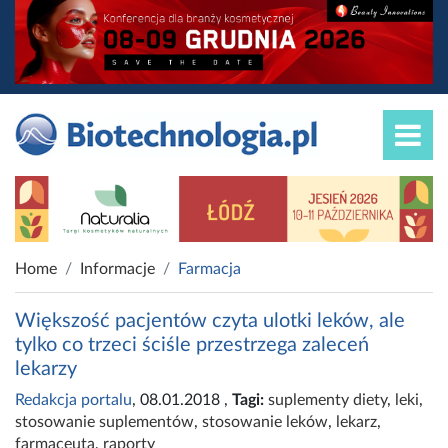
Home
Informacje
Farmacja
Większość pacjentów czyta ulotki leków, ale
tylko co trzeci ściśle przestrzega zaleceń
lekarzy
Redakcja portalu
, 08.01.2018
,
Tagi:
suplementy diety
,
leki
,
stosowanie suplementów
,
stosowanie leków
,
lekarz
,
farmaceuta
,
raporty