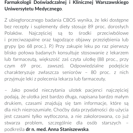
Farmakologii Doświadczalnej i Klinicznej Warszawskiego
Uniwersytetu Medycznego
.
Z ubiegłorocznego badania CBOS wynika, że leki dostępne
bez recepty i suplementy diety stosuje 89 proc. dorosłych
Polaków. Najczęściej są to środki przeciwbólowe
i przeciwzapalne oraz łagodzące objawy przeziębienia lub
grypy (po 68 proc.). P.) Przy zakupie leku po raz pierwszy
blisko połowa badanych konsultuje stosowanie z lekarzem
lub farmaceutą, większość zaś czyta ulotkę (88 proc., przy
czym 69 proc. zawsze). Odpowiedzialne podejście
charakteryzuje zwłaszcza seniorów – 80 proc. z nich
przyjmuje leki z polecenia lekarza lub farmaceuty.
– Jako powód nieczytania ulotek pacjenci najczęściej
podają, że ulotka jest bardzo długa, napisana bardzo małym
drukiem, czasami znajdują się tam informacje, które są
dla nich niezrozumiałe. Choćby data przydatności do użycia
jest czasami tylko wytłoczona, a nie zakolorowana, co już
stwarza problem, szczególnie dla osób starszych –
podkreśla
dr n. med. Anna Staniszewska
.