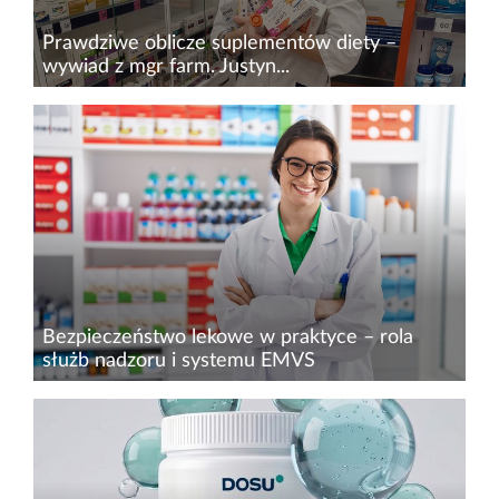
Prawdziwe oblicze suplementów diety –
wywiad z mgr farm. Justyn...
Witamina C na odporność, magnez na stres,
kolagen na skórę i adaptogeny obiecujące
więcej energii i lepszy sen&nbsp;– suplementy
diety szturmem podbiły półki aptek, stając się
niemal codziennym...
Bezpieczeństwo lekowe w praktyce – rola
służb nadzoru i systemu EMVS
Czy lek, który trafia do pacjenta, jest na pewno
autentyczny? Choć problem sfałszowanych
produktów leczniczych wciąż pozostaje realnym
zagrożeniem, Europejski System Weryfikacji