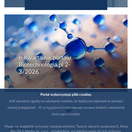
e-Kwartalnik portalu
Biotechnologia.pl 2-
3/2026
Portal wykorzystuje pliki cookies.
Jeśli wyrażasz zgodę na używanie cookies, to będą one zapisane w pamięci
twojej przeglądarki. W przeglądarce internetowej możesz zmienić ustawienia
WYDAWCA
dotyczące cookies.
Mając na względzie ochronę i bezpieczeństwo Twoich danych osobowych, firma
PARTNERZY
Bio-Tech Media sp. z o.o., przykładając szczególną wagę do ich ochrony,