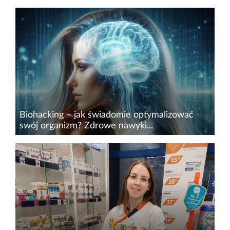
Biohacking – jak świadomie optymalizować
swój organizm? Zdrowe nawyki...
W świecie, w którym tempo życia stale rośnie,
coraz więcej osób poszukuje sposobów na
poprawę zdrowia i wydajności oraz złoty środek
na&nbsp;długowieczność. Biohacking – czyli
zbiór praktyk opartych...