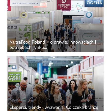
wydarzenia, które plasuje się jako wiodący
ośrodek targowy Europy Środkowo-
Wschodniej, oferując dostęp do...
NutraFood Poland – o prawie, innowacjach i
potrzebach rynku...
Zyskujący na popularności trend longevity
opiera się na świadomości zdrowego stylu życia,
gdzie kwestia odpowiedniej diety jest
fundamentalna. Dlatego kluczowym
wydarzeniem dla profesjonalistów z...
Eksperci, trendy i wyzwania. Co czeka branżę