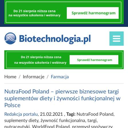
Home
Informacje
Farmacja
NutraFood Poland – pierwsze biznesowe targi
suplementów diety i żywności funkcjonalnej w
Polsce
Redakcja portalu
, 21.02.2021
,
Tagi:
NutraFood Poland
,
suplementy diety
,
żywność funkcjonalna
,
targi
,
nutraceutyki
,
WorldFood Poland
,
przemysł spożywczy