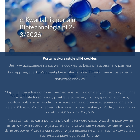
e-Kwartalnik portalu
Biotechnologia.pl 2-
3/2026
Portal wykorzystuje pliki cookies.
Jeśli wyrażasz zgodę na używanie cookies, to będą one zapisane w pamięci
twojej przeglądarki. W przeglądarce internetowej możesz zmienić ustawienia
WYDAWCA
dotyczące cookies.
Mając na względzie ochronę i bezpieczeństwo Twoich danych osobowych, firma
PARTNERZY
Bio-Tech Media sp. z o.o., przykładając szczególną wagę do ich ochrony,
dostosowała swoje zasady ich przetwarzania do obowiązującego od dnia 25
maja 2018 roku Rozporządzenia Parlamentu Europejskiego i Rady (UE) z dnia 27
kwietnia 2016 r. nr 2016/679
Nasza zaktualizowana polityka prywatności wprowadza wszystkie pozytywne
zmiany, w tym sposób, w jaki zbieramy, przetwarzamy i przechowujemy Twoje
dane osobowe. Przedstawia sposób, w jaki możesz się z nami skontaktować, aby
skorzystać z przysługujących Ci praw.