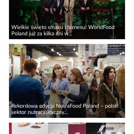
Wielkie święto smaku i biznesu! WorldFood
Poland już za kilka dni w...
Już za kilka dni – w dniach 14–16 kwietnia br.
w Centrum EXPO XXI w Warszawie&nbsp;–
rozpocznie się największe wydarzenie branży
spożywczej, HoReCa i żywności funkcjonalnej w
Europie...
Rekordowa edycja NutraFood Poland – polski
sektor nutraceutyczny...
Targi NutraFood Poland już za nami! Edycja
2026 wyraźnie pokazała rosnące znaczenie tego