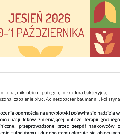
ami
,
dna
,
mikrobiom
,
patogen
,
mikroflora bakteryjna
,
arzona
,
zapalenie płuc
,
Acinetobacter baumannii
,
kolistyna
ożenia opornością na antybiotyki pojawiła się nadzieja w
ombinacji leków zmieniającej oblicze terapii groźnego
liniczne, przeprowadzone przez zespół naukowców z
zenie sulbaktamu i durlobaktamu okazuje się obiecującą