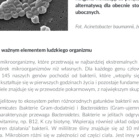
alternatywą dla obecnie st
ubocznych.
Fot. Acinetobacter baumannii, ź
ą ważnym elementem ludzkiego organizmu
 mikroorganizmy, które przetrwają w najbardziej ekstremalnych
órek mikroorganizmów niż własnych. Dla każdego genu czło
e 145 naszych genów pochodzi od bakterii, które „wtopiły s
ształtuje się w pierwszych godzinach życia i pozostaje fundam
ele znajduje się w przewodzie pokarmowym, z największym skupi
jelitowy to ekosystem pełen różnorodnych gatunków bakterii 
rmicutes
(bakterie Gram-dodatnie) i
Bacteroidetes
(Gram-ujemne
harakteryzuje przewaga
Bacteroidetes
. Bakterie w jelitach odgr
itaminy, np. B12, K czy biotynę. Wspierają również układ odpo
ren działania” bakterii. W mililitrze śliny znajduje się aż 10
a. Mikrobiom różni się w zależności od części ciała. Jest inny 