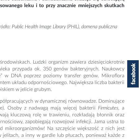
osowanego leku i to przy znacznie mniejszych skutkach
ródło: Public Health Image Library (PHIL), domena publiczna
 środowiskach. Ludzki organizm zawiera dziesięciokrotnie
wieka przypada ok. 350 genów bakteryjnych. Naukowcy
ię” w DNA poprzez poziomy transfer genów. Mikroflora
entem układu odpornościowego. Największa liczba bakterii
skiem w jelicie grubym.
współpracujących w dynamicznej równowadze. Dominujące
). Osoby z nadwagą mają więcej bakterii
Firmicutes
, a
ywają kluczową rolę w trawieniu, rozkładają błonnik oraz
rnościowy, zapobiegają rozwojowi infekcji. Jama ustna to
 mld mikroorganizmów! Na szczęście większość z nich jest
w jelitach, a inny w gardle lub płucach, ponieważ każde z