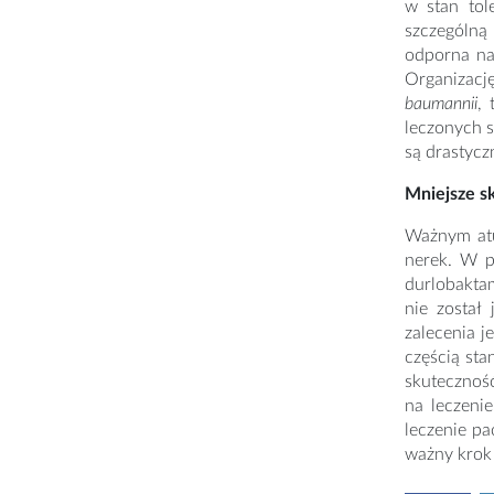
w stan tol
szczególną
odporna na
Organizacj
baumannii
,
leczonych s
są drastycz
Mniejsze s
Ważnym atu
nerek. W p
durlobakta
nie został
zalecenia j
częścią sta
skuteczność
na leczeni
leczenie p
ważny krok 