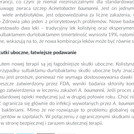
erancji, co czyni je niemal niezniszczalnymi dla standardowyc
 uwagę zwraca szczep
Acinetobacter baumannii
. Jest on jednym
 wiele antybiotyków, jest odpowiedzialna za liczne zakażenia,
ę Zdrowia jako jeden z priorytetowych problemów. Nowe badan
 testowało dwa leki – tradycyjny lek kolistynę oraz eksperym
ulbaktamem-durlobaktamem śmiertelność wyniosła 19%, natomiast
ne, wskazują na to, że nowa kombinacja leków może być równie sk
kutki uboczne, łatwiejsze podawanie
tem nowej terapii są jej łagodniejsze skutki uboczne. Kolisty
rzypadku sulbaktamu-durlobaktamu skutki uboczne były znac
mu jest prostsze, ponieważ nie wymaga dostosowywania dawki 
 jeszcze zatwierdzony przez FDA, wyniki badania skłoniły k
ego zatwierdzenia w leczeniu zakażeń
A. baumannii
. Jeśli proces
ndardowej opieki medycznej już w drugiej połowie roku. Choć nie
 ogranicza się głównie do infekcji wywołanych przez
A. baumann
e bakteriami. Mimo że nie rozwiązuje to problemu globalnej op
acjentów w szpitalach. W połączeniu z ograniczonymi skutkam
w stronę bezpiecznej i zarazem skutecznej terapii.