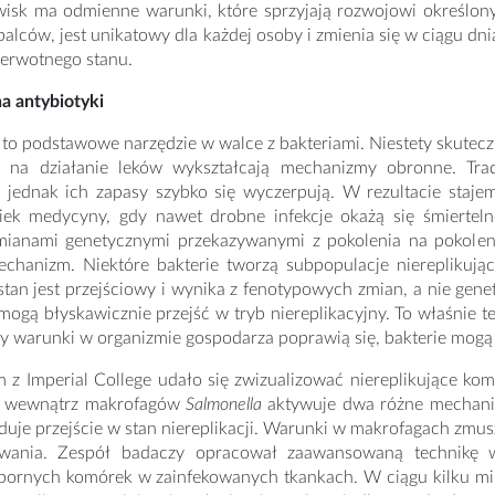
wisk ma odmienne warunki, które sprzyjają rozwojowi określo
 palców, jest unikatowy dla każdej osoby i zmienia się w ciągu dn
ierwotnego stanu.
a antybiotyki
 to podstawowe narzędzie w walce z bakteriami. Niestety skutec
 na działanie leków wykształcają mechanizmy obronne. Tr
i, jednak ich zapasy szybko się wyczerpują. W rezultacie staj
ek medycyny, gdy nawet drobne infekcje okażą się śmiertelne
mianami genetycznymi przekazywanymi z pokolenia na pokolenie 
echanizm. Niektóre bakterie tworzą subpopulacje niereplikują
stan jest przejściowy i wynika z fenotypowych zmian, a nie gen
mogą błyskawicznie przejść w tryb niereplikacyjny. To właśnie te
dy warunki w organizmie gospodarza poprawią się, bakterie mogą
z Imperial College udało się zwizualizować niereplikujące ko
u wewnątrz makrofagów
Salmonella
aktywuje dwa różne mechaniz
uje przejście w stan niereplikacji. Warunki w makrofagach zmusz
rwania. Zespół badaczy opracował zaawansowaną technikę wy
opornych komórek w zainfekowanych tkankach. W ciągu kilku min