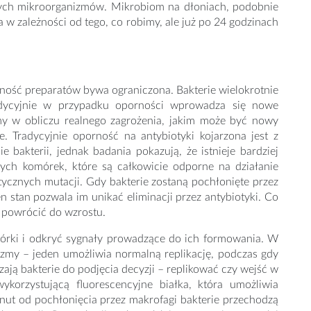
nych mikroorganizmów. Mikrobiom na dłoniach, podobnie
ia w zależności od tego, co robimy, ale już po 24 godzinach
zność preparatów bywa ograniczona. Bakterie wielokrotnie
adycyjnie w przypadku oporności wprowadza się nowe
emy w obliczu realnego zagrożenia, jakim może być nowy
. Tradycyjnie oporność na antybiotyki kojarzona jest z
bakterii, jednak badania pokazują, że istnieje bardziej
cych komórek, które są całkowicie odporne na działanie
etycznych mutacji. Gdy bakterie zostaną pochłonięte przez
n stan pozwala im unikać eliminacji przez antybiotyki. Co
 powrócić do wzrostu.
mórki i odkryć sygnały prowadzące do ich formowania. W
my – jeden umożliwia normalną replikację, podczas gdy
ają bakterie do podjęcia decyzji – replikować czy wejść w
korzystującą fluorescencyjne białka, która umożliwia
ut od pochłonięcia przez makrofagi bakterie przechodzą