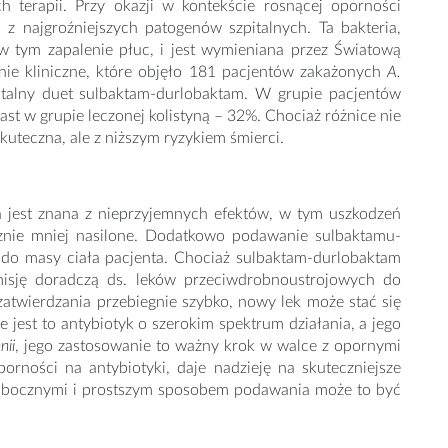
h terapii. Przy okazji w kontekście rosnącej oporności
 z najgroźniejszych patogenów szpitalnych. Ta bakteria,
 w tym zapalenie płuc, i jest wymieniana przez Światową
ie kliniczne, które objęło 181 pacjentów zakażonych
A.
entalny duet sulbaktam-durlobaktam. W grupie pacjentów
 w grupie leczonej kolistyną – 32%. Chociaż różnice nie
uteczna, ale z niższym ryzykiem śmierci.
na jest znana z nieprzyjemnych efektów, w tym uszkodzeń
znie mniej nasilone. Dodatkowo podawanie sulbaktamu-
do masy ciała pacjenta. Chociaż sulbaktam-durlobaktam
omisję doradczą ds. leków przeciwdrobnoustrojowych do
 zatwierdzania przebiegnie szybko, nowy lek może stać się
 jest to antybiotyk o szerokim spektrum działania, a jego
ii
, jego zastosowanie to ważny krok w walce z opornymi
orności na antybiotyki, daje nadzieję na skuteczniejsze
i ubocznymi i prostszym sposobem podawania może to być