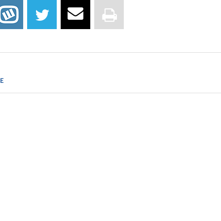
.termedia.pl/mz/Bakterie-oporne-na-dzialanie-antybiotyku-atakuja,5
E
biocodexmicrobiotainstitute.com/pl/pro/antybiotyki-mikrobiota-jeli
/phil.cdc.gov/PHIL_Images/20041209/c9cbf359322b40e08fab8a6129c
mons.wikimedia.org/w/index.php?curid=1846924