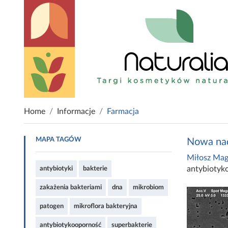
Home
Informacje
Farmacja
MAPA TAGÓW
Nowa nad
Miłosz Mag
antybiotyk
antybiotyki
bakterie
zakażenia bakteriami
dna
mikrobiom
patogen
mikroflora bakteryjna
antybiotykooporność
superbakterie