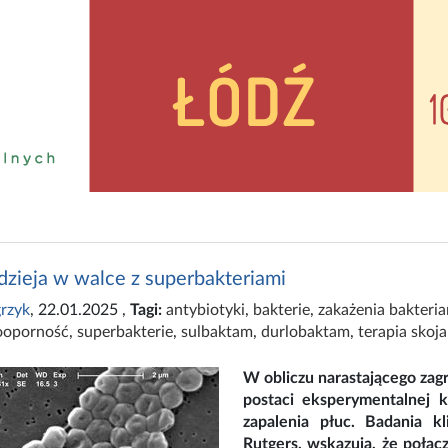
zieja w walce z superbakteriami
rzyk
, 22.01.2025
,
Tagi:
antybiotyki
,
bakterie
,
zakażenia bakteri
ooporność
,
superbakterie
,
sulbaktam
,
durlobaktam
,
terapia skoj
W obliczu narastającego zagr
postaci eksperymentalnej k
zapalenia płuc. Badania k
Rutgers, wskazują, że połąc