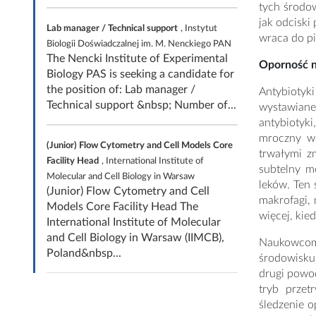
tych środo
jak odciski
Lab manager / Technical support
, Instytut
wraca do p
Biologii Doświadczalnej im. M. Nenckiego PAN
The Nencki Institute of Experimental
Oporność n
Biology PAS is seeking a candidate for
the position of: Lab manager /
Antybiotyki
Technical support &nbsp; Number of...
wystawiane
antybiotyk
mroczny wi
(Junior) Flow Cytometry and Cell Models Core
trwałymi z
Facility Head
, International Institute of
subtelny m
Molecular and Cell Biology in Warsaw
leków. Ten 
(Junior) Flow Cytometry and Cell
makrofagi, 
Models Core Facility Head The
więcej, kie
International Institute of Molecular
and Cell Biology in Warsaw (IIMCB),
Naukowcom 
Poland&nbsp...
środowisk
drugi powod
tryb przet
śledzenie 