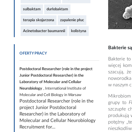
sulbaktam
durlobaktam
terapia skojarzona
zapalenie płuc
Acinetobacter baumannii
kolistyna
Bakterie s
OFERTY PRACY
Bakterie to
więcej kom
Postdoctoral Researcher (role in the project
szacują, ż
Junior Postdoctoral Researcher) in the
noworodka k
Laboratory of Molecular and Cellular
w naszym ci
Neurobiology
, International Institute of
Molecular and Cell Biology in Warsaw
Mikrobiom 
Postdoctoral Researcher (role in the
grupy to
Fi
project Junior Postdoctoral
szczupłe c
Researcher) in the Laboratory of
produkują w
Molecular and Cellular Neurobiology
potężny „te
Recruitment for...
nieszkodliw