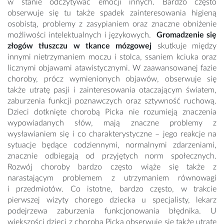
w stanie odczytywać emocji innych. Bardzo często
obserwuje się tu także spadek zainteresowania higieną
osobistą, problemy z zasypianiem oraz znaczne obniżenie
możliwości intelektualnych i językowych.
Gromadzenie się
złogów tłuszczu w tkance mózgowej
skutkuje między
innymi nietrzymaniem moczu i stolca, ssaniem kciuka oraz
licznymi objawami atawistycznymi. W zaawansowanej fazie
choroby, prócz wymienionych objawów, obserwuje się
także utratę pasji i zainteresowania otaczającym światem,
zaburzenia funkcji poznawczych oraz sztywność ruchową.
Dzieci dotknięte chorobą Picka nie rozumieją znaczenia
wypowiadanych słów, mają znaczne problemy z
wysławianiem się i co charakterystyczne – jego reakcje na
sytuacje będące codziennymi, normalnymi zdarzeniami,
znacznie odbiegają od przyjętych norm społecznych.
Rozwój choroby bardzo często wiąże się także z
narastającym problemem z utrzymaniem równowagi
i przedmiotów. Co istotne, bardzo często, w trakcie
pierwszej wizyty chorego dziecka u specjalisty, lekarz
podejrzewa zaburzenia funkcjonowania błędnika. U
większości dzieci z chorobą Picka obserwuje się także utratę