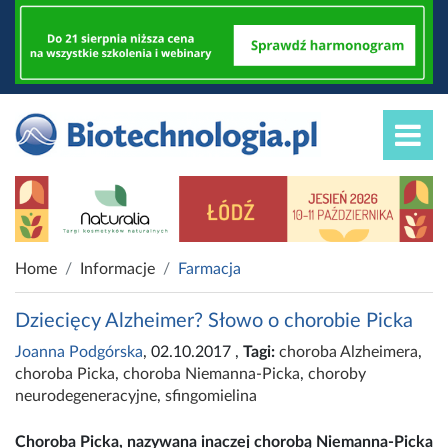
Home
Informacje
Farmacja
Dziecięcy Alzheimer? Słowo o chorobie Picka
Joanna Podgórska
, 02.10.2017
,
Tagi:
choroba Alzheimera
,
choroba Picka
,
choroba Niemanna-Picka
,
choroby
neurodegeneracyjne
,
sfingomielina
Choroba Picka, nazywana inaczej chorobą Niemanna-Picka