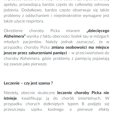
apetytu, prowadzącą bardzo często do całkowitej odmowy
jedzenia. Dodatkowo, bardzo często obserwuje się także
problemy z oddychaniem i niejednokrotnie wymagane jest
także użycie respirtora.
Określenie choroby Picka mianem
„dziecięcego
Alzheimera”
wynika z faktu obecności białek tau w mózgach
młodych pacjentów. Należy jednak zaznaczyć, że w
przypadku choroby Picka
zmiana osobowości ma miejsce
jeszcze przez zaburzeniami pamięci
– w przeciwieństwie do
choroby Alzheimera, gdzie problemy z pamięcią pojawiają
się zawsze jako pierwsze.
Leczenie – czy jest szansa ?
Niestety, obecnie skuteczne
leczenie choroby Picka nie
istnieje
, kwalifikując ją do chorób śmiertelnych. W
przypadku chorych dotkniętych typem B podjęto się
przeszczepu szpiku kostnego a pierwsze efekty