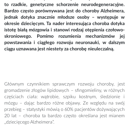
to rzadkie, genetyczne schorzenie neurodegeneracyjne.
Bardzo często porównywana jest do choroby Alzheimera,
jednak dotyka znacznie młodsze osoby – występuje w
okresie dziecięcym. Ta nader interesująca choroba dotyka
istotę białą mózgowia i stanowi rodzaj otępienia czołowo-
skroniowego. Pomimo rozumienia mechanizmów jej
powstawania i ciągłego rozwoju neuronauki, w dalszym
ciągu uznawana jest niestety za chorobę nieuleczalną.
Głównym czynnikiem sprawczym rozwoju choroby, jest
gromadzenie złogów lipidowych – sfingomieliny, w różnych
częściach ciała: wątrobie, szpiku kostnym, śledzionie i
mózgu – dając bardzo różne objawy. Ze względu na swój
przebieg – statystyki mówią o 60% pacjentów dożywających
20 lat – choroba ta bardzo często określana jest mianem
„dziecięcego Alzheimera”.