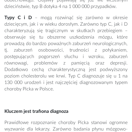
oddechowego. Objawy pojawiają się już we wczesnym
dzieciństwie, typ B dotyka 4 na 1 000 000 przypadków.
Typy C i D
– mogą rozwinąć się zarówno w okresie
dziecięcym, jak i w wieku dorosłym. Zarówno typ C, jak i D
charakteryzują się tragicznym w skutkach przebiegiem –
obserwuje się tu obszerne uszkodzenia mózgu, które
prowadzą do bardzo poważnych zaburzeń neurologicznych,
tj. zaburzeń osobowości, trudności z połykaniem,
postępujących pogorszeń słuchu i wzroku, zaburzeń
równowagi, problemów z pamięcią oraz depresji.
Dodatkowo cechą charakterystyczną jest podwyższony
poziom cholesterolu we krwi. Typ C diagnozuje się u 1 na
130 000 urodzeń i jest najczęściej diagnozowanym typem
choroby Picka w Polsce.
Kluczem jest trafiona diagnoza
Prawidłowe rozpoznanie choroby Picka stanowi ogromne
wyzwanie dla lekarzy. Zarówno badania płynu mózgowo-