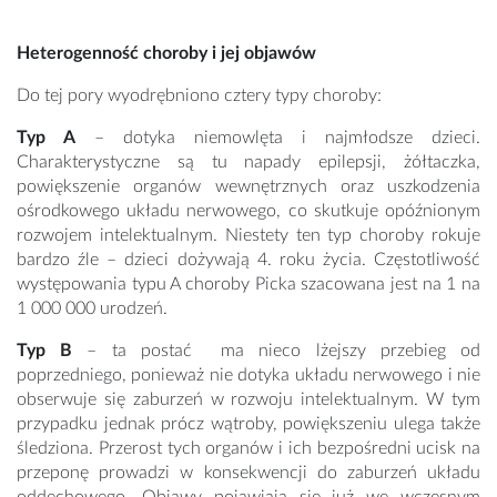
Heterogenność choroby i jej objawów
Do tej pory wyodrębniono cztery typy choroby:
Typ A
– dotyka niemowlęta i najmłodsze dzieci.
Charakterystyczne są tu napady epilepsji, żółtaczka,
powiększenie organów wewnętrznych oraz uszkodzenia
ośrodkowego układu nerwowego, co skutkuje opóźnionym
rozwojem intelektualnym. Niestety ten typ choroby rokuje
bardzo źle – dzieci dożywają 4. roku życia. Częstotliwość
występowania typu A choroby Picka szacowana jest na 1 na
1 000 000 urodzeń.
Typ B
– ta postać ma nieco lżejszy przebieg od
poprzedniego, ponieważ nie dotyka układu nerwowego i nie
obserwuje się zaburzeń w rozwoju intelektualnym. W tym
przypadku jednak prócz wątroby, powiększeniu ulega także
śledziona. Przerost tych organów i ich bezpośredni ucisk na
przeponę prowadzi w konsekwencji do zaburzeń układu