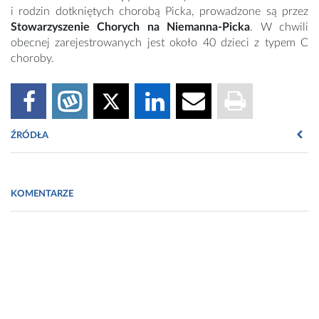
i rodzin dotkniętych chorobą Picka, prowadzone są przez
Stowarzyszenie Chorych na Niemanna-Picka
. W chwili
obecnej zarejestrowanych jest około 40 dzieci z typem C
choroby.
ŹRÓDŁA
www.niemannapicka.pl
KOMENTARZE
http://neuropsychologia.org/rozne-oblicza-otepienia-
czolowo-skroniowego
https://mojapsychologia.pl/definicje/18,demencja_otepienie/