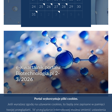
24
25
26
27
28
29
30
31
1
2
3
4
5
6
e-Kwartalnik portalu
Biotechnologia.pl 2-
3/2026
Portal wykorzystuje pliki cookies.
Jeśli wyrażasz zgodę na używanie cookies, to będą one zapisane w pamięci
twojej przeglądarki. W przeglądarce internetowej możesz zmienić ustawienia
WYDAWCA