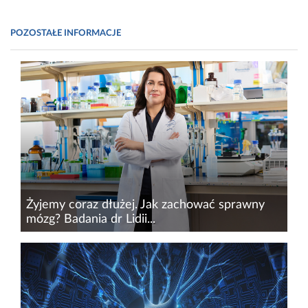
POZOSTAŁE INFORMACJE
Żyjemy coraz dłużej. Jak zachować sprawny
mózg? Badania dr Lidii...
Jeszcze kilkadziesiąt lat temu jednym z
największych osiągnięć medycyny było
wydłużenie życia. Dziś coraz częściej pojawia
się nowe wyzwanie – jak sprawić, aby dłuższe