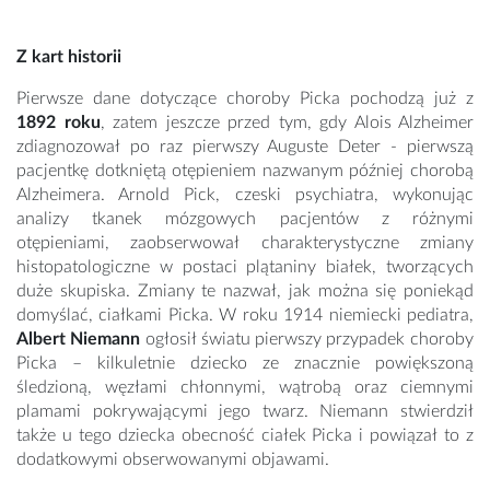
Z kart historii
Pierwsze dane dotyczące choroby Picka pochodzą już z
1892 roku
, zatem jeszcze przed tym, gdy Alois Alzheimer
zdiagnozował po raz pierwszy Auguste Deter - pierwszą
pacjentkę dotkniętą otępieniem nazwanym później chorobą
Alzheimera. Arnold Pick, czeski psychiatra, wykonując
analizy tkanek mózgowych pacjentów z różnymi
otępieniami, zaobserwował charakterystyczne zmiany
histopatologiczne w postaci plątaniny białek, tworzących
duże skupiska. Zmiany te nazwał, jak można się poniekąd
domyślać, ciałkami Picka. W roku 1914 niemiecki pediatra,
Albert Niemann
ogłosił światu pierwszy przypadek choroby
Picka – kilkuletnie dziecko ze znacznie powiększoną
śledzioną, węzłami chłonnymi, wątrobą oraz ciemnymi
plamami pokrywającymi jego twarz. Niemann stwierdził
także u tego dziecka obecność ciałek Picka i powiązał to z
dodatkowymi obserwowanymi objawami.