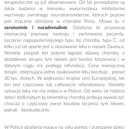
terapeutyczne są już obserwowane. Od lat prowadzone są
także badania w kierunku wykorzystania inhibitorów
wychwytu zwrotnego neurotransmiterów, których poziom
jest znacznie obniżony w chorobie Picka. Mowa tu o
serotoninie i noradrenalinie
. Działania te przynoszą
nieznaczną poprawę nastroju i zachowania pacjenta.
Leczenie najpopularniejszego typu tej choroby, typu C, od
kilku już lat oparte jest o stosowanie leku o nazwie Zavesca.
Niestety związek ten jedynie łagodzi objawy choroby, a
dodatkowo terapia tym lekiem jest bardzo kosztowna i w
dalszym ciągu nie podlega refundacji. Cena miesięcznej
terapii, obejmująca jedno opakowanie leku kosztuje... ponad
30 tys. złotych. W większości krajów Unii Europejskiej, lek
ten jest częściowo lub całkowicie refundowany. Niestety
sytuacja taka nie ma miejsca w Polsce. Od wielu lat rodzice
dzieci dotkniętych tą śmiertelną chorobą próbują wywalczyć
chociaż o częściowy zwrot kosztów leczenia tym lekiem,
jednak bezskutecznie.
W Polsce działania mające na celu pomoc i zrzeszanie dzieci