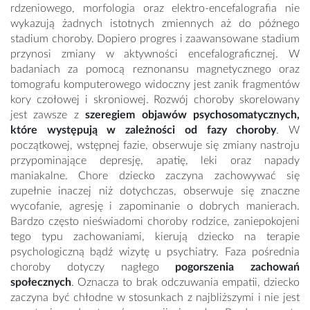
rdzeniowego, morfologia oraz elektro-encefalografia nie
wykazują żadnych istotnych zmiennych aż do późnego
stadium choroby. Dopiero progres i zaawansowane stadium
przynosi zmiany w aktywności encefalograficznej. W
badaniach za pomocą reznonansu magnetycznego oraz
tomografu komputerowego widoczny jest zanik fragmentów
kory czołowej i skroniowej. Rozwój choroby skorelowany
jest zawsze z
szeregiem objawów psychosomatycznych,
które występują w zależności od fazy choroby
. W
początkowej, wstępnej fazie, obserwuje się zmiany nastroju
przypominające depresję, apatię, leki oraz napady
maniakalne. Chore dziecko zaczyna zachowywać się
zupełnie inaczej niż dotychczas, obserwuje się znaczne
wycofanie, agresję i zapominanie o dobrych manierach.
Bardzo często nieświadomi choroby rodzice, zaniepokojeni
tego typu zachowaniami, kierują dziecko na terapie
psychologiczną bądź wizytę u psychiatry. Faza pośrednia
choroby dotyczy nagłego
pogorszenia zachowań
społecznych
. Oznacza to brak odczuwania empatii, dziecko
zaczyna być chłodne w stosunkach z najbliższymi i nie jest