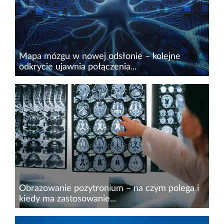
życie oznaczało również dłużej...
Mapa mózgu w nowej odsłonie – kolejne
odkrycie ujawnia połączenia...
Zrozumienie, w jaki sposób neurony łączą się ze
sobą w mózgu, od dawna stanowi jedno z
największych wyzwań neuronauki. Choć coraz
więcej dowiadujemy się na temat pojedynczych
komórek nerwowych, pełny...
Obrazowanie pozytronium – na czym polega i
kiedy ma zastosowanie...
Współczesna medycyna coraz częściej sięga po