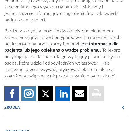
Postuluje się również, alby firma produkująca lek postarała
się o zmianę jego wyglądu na bardziej widoczny i
jednoznacznie informujący o zagrożeniu (np. odpowiedni
nadruk/napis/kolor).
Bardzo ważnym, a może i najważniejszym, elementem
zabezpieczającym przed przypadkowym narażeniem osób
postronnych na przezskórny fentanyl
jest informacja dla
pacjenta lub jego opiekuna o wadze problemu.
To lekarz
ordynujący lek i farmaceuta go wydający powinien być ta
osobą, która udzieli odpowiednich wskazówek – jak
stosować, przechowywać, utylizować plaster i jakie są
zagrożenia związane z nieprzestrzeganiem tych zaleceń.
ŹRÓDŁA
http://lekiinformacje.pl4,bezpieczenstwo,komunikaty_bezpie