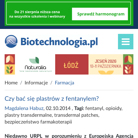
Home
Informacje
Farmacja
Czy bać się plastrów z fentanylem?
Magdalena Habuz
, 02.10.2014
,
Tagi:
fentanyl
,
opioidy
,
plastry transdermalne
,
transdermal patches
,
bezpieczeństwo farmakoterapii
Niedawno URPL w porozumieniu z Europejską Agencją