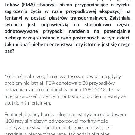
Leków (EMA) stworzyli pismo przypominające o ryzyku
zagrożenia życia w razie przypadkowej ekspozycji na
fentanyl w postaci plastrów transdermalnych. Zaistniała
sytuacja jest odpowiedzią na stosunkowo często
odnotowywane przypadki narażenia na potencjalnie
niebezpieczną substancje osób postronnych, w tym dzieci.
Jak uniknąć niebezpieczeństwa i czy istotnie jest się czego
bać?
Można śmiało rzec, że nie wystosowanoby pisma gdyby
problem nie istniał. FDA odnotowało 30 przypadków
narażenia dzieci na fentanyl w latach 1990-2013. Jedna
trzecia zgłoszeń dotyczyła kontaktu z opioidem niestety ze
skutkiem śmiertelnym.
Fentanyl, będący bardzo silnym anestetykiem opioidowym
(100 razy silniejszym od wzorcowej morfiny)może
rzeczywiście stwarzać duże niebezpieczeństwo, jeśli
wpadnie w niepowołane ręce. Jak podają aktualne