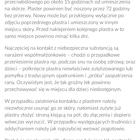
przeciwbólowego po około 15 godzinach od umieszczenia
na skórze. Plaster powinien być noszony przez 72 godziny
bez przerwy. Nowy może być przyklejony wyłącznie po
zdjęciu poprzedniego plastra i umieszczony w innym
miejscu skóry. Przed naklejeniem kolejnego plastra w to
samo miejsce powinno minąć kilka dni.
Najczęściej na kontakt z niebezpieczna substancją są
narażeni współmałżonkowie – chodzi o przypadkowe
przeniesienie plastra np. podczas snu na osobę zdrową; oraz
dzieci – połknięcie plastra niewłaściwie zutylizowanego lub
pomyłka z tradycyjnym opatrunkiem i „próba” zaopatrzenia
rany. Oczywistym jest, że tak groźny lek powinno
przechowywać się w miejscu dla dzieci niedostępnym.
W przypadku zaistnienia kontaktu z plastrem należy
niezwłocznie usunąć go ze skóry, natomiast zużyte już
plastry złożyć stroną klejącą na pół, do złączenia i dopiero
wówczas wyrzucić. W przypadku występujących trudności z
oddychaniem należy jak najszybciej wezwać pogotowie.