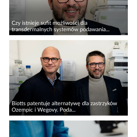
Czy istnieje sufit możliwości dla
transdermalnych systemów podawania...
Biotts, wrocławska spółka biofarmaceutyczna,
prowadzi badania, dzięki którym przesuwa
dotychczasowe granice dla nośników
umożliwiających aplikację leków przez skórę
metodą transdermalną! Jak przyznaje...
Biotts patentuje alternatywę dla zastrzyków
Ozempic i Wegovy. Poda...
Biotts, biofarmaceutyczna spółka z Wrocławia,
to jeden z czołowych innowatorów na rynku
farmaceutycznym, tworzących autorskie nośniki