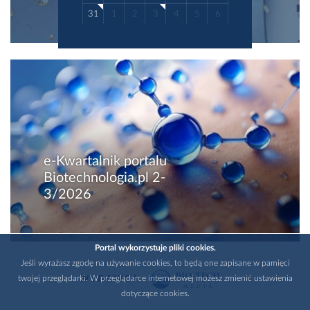
31
1
2
3
4
5
6
e-Kwartalnik portalu
Biotechnologia.pl 2-
3/2026
Portal wykorzystuje pliki cookies.
Jeśli wyrażasz zgodę na używanie cookies, to będą one zapisane w pamięci
twojej przeglądarki. W przeglądarce internetowej możesz zmienić ustawienia
WYDAWCA
dotyczące cookies.