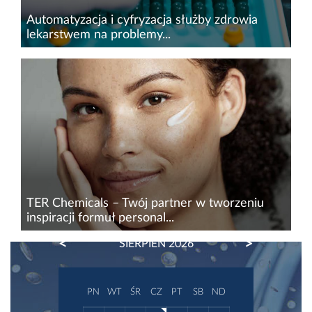
Automatyzacja i cyfryzacja służby zdrowia
lekarstwem na problemy...
System ochrony zdrowia mierzy się z
podwójnym wyzwaniem&nbsp;– starzejącym
się społeczeństwem i rosnącą liczbą pacjentów,
przy jednoczesnych brakach kadrowych. W tych
warunkach optymalizacja pracy...
TER Chemicals – Twój partner w tworzeniu
inspiracji formuł personal...
PREVIOUS
NEXT
SIERPIEŃ 2026
K-beauty, clean beauty, compliance friendly
nadal wyznaczają globalne trendy w pielęgnacji,
koncentrując się na widocznych efektach,
PN
WT
ŚR
CZ
PT
SB
ND
zaawansowanych teksturach, pielęgnacji bariery
skórnej oraz...