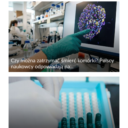
Zaburzenia mikrobioty jelitowej mogą wiązać się
z wieloma problemami zdrowotnymi. Jej skład
ma znaczenie dla układu odpornościowego,
metabolizmu, a nawet zdrowia psychicznego.
Naukowcy przypominaj...
Czy można zatrzymać śmierć komórki? Polscy
naukowcy odpowiadają na...
Naukowcy Politechniki Wrocławskiej (PWr) i
Genentech,&nbsp;jednej z wiodących firm
biotechnologicznych na świecie, znaleźli sposób
na zatrzymanie rozpadu umierającej komórki.
Wykorzystali pory...