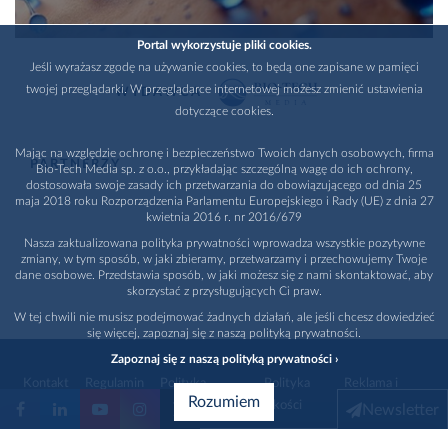
Portal wykorzystuje pliki cookies.
Jeśli wyrażasz zgodę na używanie cookies, to będą one zapisane w pamięci
twojej przeglądarki. W przeglądarce internetowej możesz zmienić ustawienia
WYDAWCA
dotyczące cookies.
Mając na względzie ochronę i bezpieczeństwo Twoich danych osobowych, firma
PARTNERZY
Bio-Tech Media sp. z o.o., przykładając szczególną wagę do ich ochrony,
dostosowała swoje zasady ich przetwarzania do obowiązującego od dnia 25
maja 2018 roku Rozporządzenia Parlamentu Europejskiego i Rady (UE) z dnia 27
kwietnia 2016 r. nr 2016/679
Nasza zaktualizowana polityka prywatności wprowadza wszystkie pozytywne
zmiany, w tym sposób, w jaki zbieramy, przetwarzamy i przechowujemy Twoje
dane osobowe. Przedstawia sposób, w jaki możesz się z nami skontaktować, aby
skorzystać z przysługujących Ci praw.
W tej chwili nie musisz podejmować żadnych działań, ale jeśli chcesz dowiedzieć
się więcej, zapoznaj się z naszą polityką prywatności.
Zapoznaj się z naszą polityką prywatności ›
Kontakt
Regulamin
Polityka
Polityka
Reklama i
Rozumiem
prywatności
jakości
promocja
Newsletter
1996 - 2026
Bio-Tech Media
. Wszystkie prawa zastrzeżone