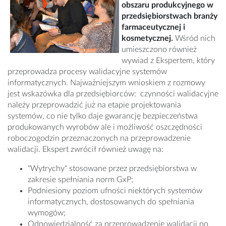
obszaru produkcyjnego w
przedsiębiorstwach
branży
farmaceutycznej i
kosmetycznej.
Wśród nich
umieszczono również
wywiad z Ekspertem, który
przeprowadza procesy walidacyjne systemów
informatycznych. Najważniejszym wnioskiem z rozmowy
jest wskazówka dla przedsiębiorców: czynności walidacyjne
należy przeprowadzić już na etapie projektowania
systemów, co nie tylko daje gwarancję bezpieczeństwa
produkowanych wyrobów ale i możliwość oszczędności
roboczogodzin przeznaczonych na przeprowadzenie
walidacji. Ekspert zwrócił również uwagę na:
"Wytrychy" stosowane przez przedsiębiorstwa w
zakresie spełniania norm GxP;
Podniesiony poziom ufności niektórych systemów
informatycznych, dostosowanych do spełniania
wymogów;
Odpowiedzialność za przeprowadzenie walidacji po