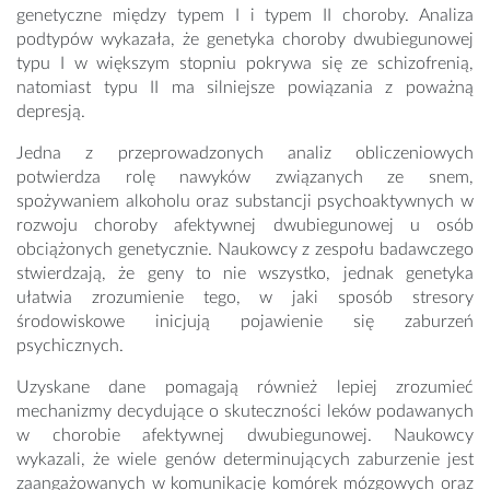
genetyczne między typem I i ​​typem II choroby. Analiza
podtypów wykazała, że ​​genetyka choroby dwubiegunowej
typu I w większym stopniu pokrywa się ze schizofrenią,
natomiast typu II ma silniejsze powiązania z poważną
depresją.
Jedna z przeprowadzonych analiz obliczeniowych
potwierdza rolę nawyków związanych ze snem,
spożywaniem alkoholu oraz substancji psychoaktywnych w
rozwoju choroby afektywnej dwubiegunowej u osób
obciążonych genetycznie. Naukowcy z zespołu badawczego
stwierdzają, że geny to nie wszystko, jednak genetyka
ułatwia zrozumienie tego, w jaki sposób stresory
środowiskowe inicjują pojawienie się zaburzeń
psychicznych.
Uzyskane dane pomagają również lepiej zrozumieć
mechanizmy decydujące o skuteczności leków podawanych
w chorobie afektywnej dwubiegunowej. Naukowcy
wykazali, że wiele genów determinujących zaburzenie jest
zaangażowanych w komunikację komórek mózgowych oraz