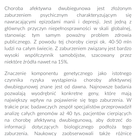
Choroba afektywna dwubiegunowa jest złożonym
zaburzeniem psychicznym charakteryzującym się
nawracającymi epizodami manii i depresji. Jest jedną z
głównych przyczyn niepełnosprawności w skali globalnej,
stanowiąc tym samym poważny problem zdrowia
publicznego. Z powodu tej choroby cierpi ok. 40-50 mln
ludzi na całym świecie. Z zaburzeniem związany jest bardzo
wysoki współczynnik samobójstw, szacowany przez
niektóre źródła nawet na 15%.
Znaczenie komponentu genetycznego jako istotnego
czynnika ryzyka wystąpienia choroby afektywnej
dwubiegunowej znane jest od dawna. Najnowsze badania
pozwalają wyodrębnić konkretne geny, które mają
największy wpływ na pojawienie się tego zaburzenia. W
trakcie prac badawczych zespół specjalistów przeprowadził
analizę całych genomów aż 40 tys. pacjentów cierpiących
na chorobę afektywną dwubiegunową, aby dotrzeć do
informacji dotyczących biologicznego podłoża tego
zaburzenia. Naukowcy zaobserwowali także różnice