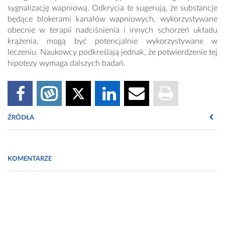
sygnalizację wapniową. Odkrycia te sugerują, że substancje
będące blokerami kanałów wapniowych, wykorzystywane
obecnie w terapii nadciśnienia i innych schorzeń układu
krążenia, mogą być potencjalnie wykorzystywane w
leczeniu. Naukowcy podkreślają jednak, że potwierdzenie tej
hipotezy wymaga dalszych badań.
ŹRÓDŁA
Mullins, N., Forstner, A. J., O’Connell, K. S., Coombes, B.,
Coleman, J. R., Qiao, Z., ... & Potash, J. B. (2021). Genome-wide
KOMENTARZE
association study of more than 40,000 bipolar disorder cases
provides new insights into the underlying biology. Nature
Genetics, 53(6), 817-829.
https://www.nature.com/articles/s41588-021-00857-4?
fbclid=IwAR14geLp3S-