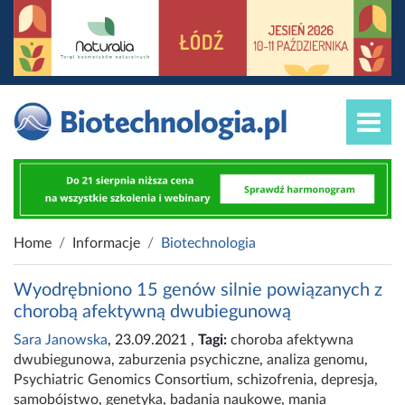
Home
Informacje
Biotechnologia
Wyodrębniono 15 genów silnie powiązanych z
chorobą afektywną dwubiegunową
Sara Janowska
, 23.09.2021
,
Tagi:
choroba afektywna
dwubiegunowa
,
zaburzenia psychiczne
,
analiza genomu
,
Psychiatric Genomics Consortium
,
schizofrenia
,
depresja
,
samobójstwo
,
genetyka
,
badania naukowe
,
mania