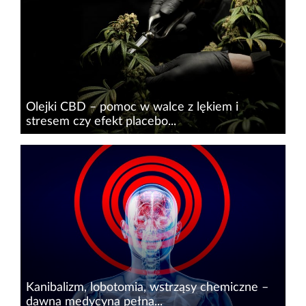
doświadcza coraz większa część społeczeństwa.
Ostatnimi czasy bardzo powszechne stało się
nagłaśnianie tego rodzaju...
Olejki CBD – pomoc w walce z lękiem i
stresem czy efekt placebo...
Z okazji przypadającego na 10 października
Światowego Dnia Zdrowia
Psychicznego&nbsp;firma Eir Health
postanowiła sprawdzić, czy powszechnie
dostępne i często stosowane&nbsp;w Polsce
olejki CBD...
Kanibalizm, lobotomia, wstrząsy chemiczne –
dawna medycyna pełna...