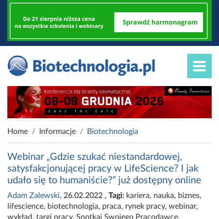
Home
Informacje
Biotechnologia
Webinar „Gdzie szukać niestandardowej,
satysfakcjonującej pracy w LifeScience? I jak
udało się to humaniście?” już dostępny online
Adam Zalewski
, 26.02.2022
,
Tagi:
kariera
,
nauka
,
biznes
,
lifescience
,
biotechnologia
,
praca
,
rynek pracy
,
webinar
,
wykład
,
targi pracy
,
Spotkaj Swojego Pracodawcę
,