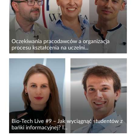
Oczekiwania pracodawców a organizacja
procesu kształcenia na uczelni...
Udostępniliśmy właśnie dla Was drugi panel
dyskusyjny, zorganizowany w ramach
tegorocznego Beauty Innovations – Forum
Branży Kosmetycznej. Tym razem zestawiliśmy
ze sobą pracodawcę z sektora...
Bio-Tech Live #9 – Jak wyciągnąć studentów z
bańki informacyjnej? I...