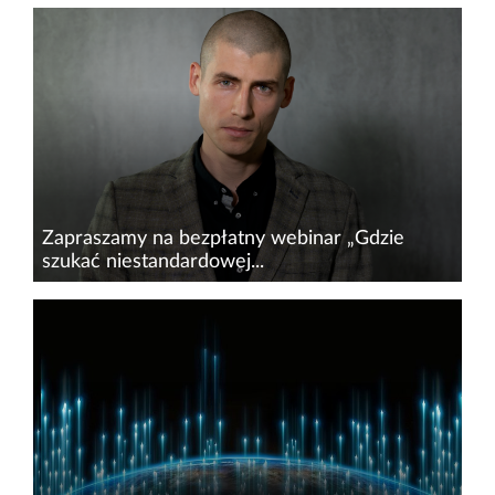
W kolejnym odcinku programu Bio-Tech Live
szukamy odpowiedzi na pytania, jak studenci
różnych kierunków i specjalizacji mogą
zintegrować się i wspólnymi siłami skuteczniej
zaangażować w rozwój swoich...
Zapraszamy na bezpłatny webinar „Gdzie
szukać niestandardowej...
Jako partner targów pracy&nbsp;Spotkaj
Swojego Pracodawcę, w ramach jednego z
wydarzeń satelitarnych, poprzedzających
oficjalną imprezę, Adam Zalewski, redaktor
naczelny...