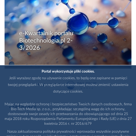
e-Kwartalnik portalu
Biotechnologia.pl 2-
3/2026
Portal wykorzystuje pliki cookies.
Jeśli wyrażasz zgodę na używanie cookies, to będą one zapisane w pamięci
twojej przeglądarki. W przeglądarce internetowej możesz zmienić ustawienia
WYDAWCA
dotyczące cookies.
Mając na względzie ochronę i bezpieczeństwo Twoich danych osobowych, firma
PARTNERZY
Bio-Tech Media sp. z o.o., przykładając szczególną wagę do ich ochrony,
dostosowała swoje zasady ich przetwarzania do obowiązującego od dnia 25
maja 2018 roku Rozporządzenia Parlamentu Europejskiego i Rady (UE) z dnia 27
kwietnia 2016 r. nr 2016/679
Nasza zaktualizowana polityka prywatności wprowadza wszystkie pozytywne