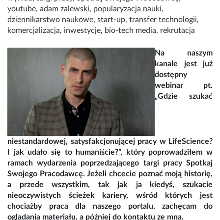
youtube
,
adam zalewski
,
popularyzacja nauki
,
dziennikarstwo naukowe
,
start-up
,
transfer technologii
,
komercjalizacja
,
inwestycje
,
bio-tech media
,
rekrutacja
Na naszym
kanale jest już
dostępny
webinar pt.
„Gdzie szukać
niestandardowej, satysfakcjonującej pracy w LifeScience?
I jak udało się to humaniście?”, który poprowadziłem w
ramach wydarzenia poprzedzającego targi pracy Spotkaj
Swojego Pracodawcę. Jeżeli chcecie poznać moją historię,
a przede wszystkim, tak jak ja kiedyś, szukacie
nieoczywistych ścieżek kariery, wśród których jest
chociażby praca dla naszego portalu, zachęcam do
oglądania materiału, a później do kontaktu ze mną.