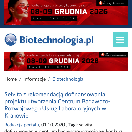
Home
Informacje
Biotechnologia
Selvita z rekomendacją dofinansowania
projektu utworzenia Centrum Badawczo-
Rozwojowego Usług Laboratoryjnych w
Krakowie
Redakcja portalu
, 01.10.2020
,
Tagi:
selvita
,
dofinansowanie
,
centrum badawczo-rozwojowe
,
konkurs
,