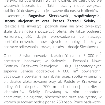
nie tylko na powierzchni wynajmowanej, ale częściowo we
własnych laboratoriach. Taki mieszany model zwiększa
stabilność dostawcy, a to jest ważne dla naszych klientów –
komentuje
Bogusław Sieczkowski, współzałożyciel,
istotny akcjonariusz oraz Prezes Zarządu Selvity
. –
Realizacja tej inwestycji pozwoli nam nie tylko zwiększyć
skalę działalności i poszerzyć ofertę, ale także podnieść
konkurencyjność, dzięki wprowadzeniu do naszego
portfolio nowych, innowacyjnych technologii i usług w
obszarze odkrywania i rozwoju leków – dodaje Sieczkowski.
2
Obecnie Selvita prowadzi działalność na ok. 5 000 m
przestrzeni badawczej w Krakowie i Poznaniu. Nowe
Centrum Badawczo-Rozwojowe Usług Laboratoryjnych
2
zapewni Selvicie dodatkowe 4 000 m
powierzchni
badawczej i powstanie na nabytej przez spółkę w sierpniu
br. działce zlokalizowanej przy ul. Podole w Krakowie w
odległości niespełna 700 m od obecnej siedziby i
laboratoriów Selvity. Powstaną w nim laboratoria
chemiczne, biologiczne, biochemiczne oraz analityczne, w
których pracować będzie ponad 250 osób. Prace badawczo-