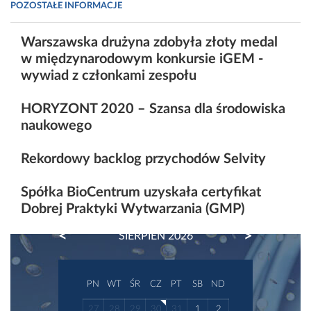
POZOSTAŁE INFORMACJE
Warszawska drużyna zdobyła złoty medal
w międzynarodowym konkursie iGEM -
wywiad z członkami zespołu
HORYZONT 2020 – Szansa dla środowiska
naukowego
Rekordowy backlog przychodów Selvity
Spółka BioCentrum uzyskała certyfikat
Dobrej Praktyki Wytwarzania (GMP)
PREVIOUS
NEXT
SIERPIEŃ 2026
PN
WT
ŚR
CZ
PT
SB
ND
27
28
29
30
31
1
2