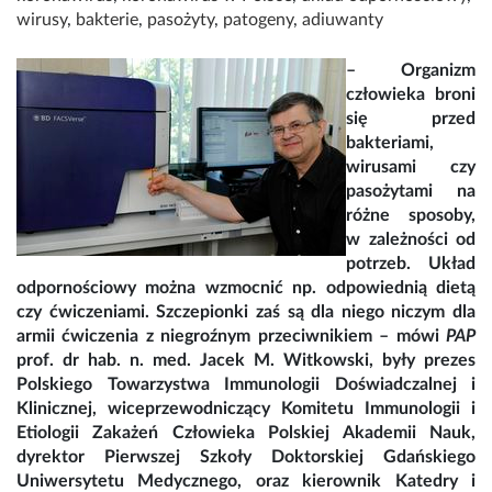
wirusy
,
bakterie
,
pasożyty
,
patogeny
,
adiuwanty
– Organizm
człowieka broni
się przed
bakteriami,
wirusami czy
pasożytami na
różne sposoby,
w zależności od
potrzeb. Układ
odpornościowy można wzmocnić np. odpowiednią dietą
czy ćwiczeniami. Szczepionki zaś są dla niego niczym dla
armii ćwiczenia z niegroźnym przeciwnikiem – mówi
PAP
prof. dr hab. n. med. Jacek M. Witkowski, były prezes
Polskiego Towarzystwa Immunologii Doświadczalnej i
Klinicznej, wiceprzewodniczący Komitetu Immunologii i
Etiologii Zakażeń Człowieka Polskiej Akademii Nauk,
dyrektor Pierwszej Szkoły Doktorskiej Gdańskiego
Uniwersytetu Medycznego, oraz kierownik Katedry i