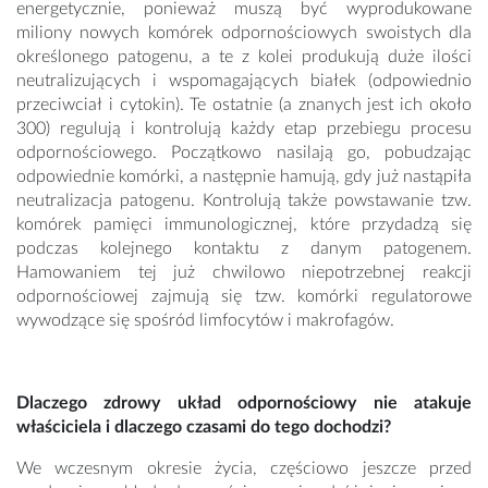
energetycznie, ponieważ muszą być wyprodukowane
miliony nowych komórek odpornościowych swoistych dla
określonego patogenu, a te z kolei produkują duże ilości
neutralizujących i wspomagających białek (odpowiednio
przeciwciał i cytokin). Te ostatnie (a znanych jest ich około
300) regulują i kontrolują każdy etap przebiegu procesu
odpornościowego. Początkowo nasilają go, pobudzając
odpowiednie komórki, a następnie hamują, gdy już nastąpiła
neutralizacja patogenu. Kontrolują także powstawanie tzw.
komórek pamięci immunologicznej, które przydadzą się
podczas kolejnego kontaktu z danym patogenem.
Hamowaniem tej już chwilowo niepotrzebnej reakcji
odpornościowej zajmują się tzw. komórki regulatorowe
wywodzące się spośród limfocytów i makrofagów.
Dlaczego zdrowy układ odpornościowy nie atakuje
właściciela i dlaczego czasami do tego dochodzi?
We wczesnym okresie życia, częściowo jeszcze przed