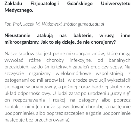
Zakładu Fizjopatologii Gdańskiego Uniwersytetu
Medycznego.
Fot. Prof. Jacek M. Witkowski, źródło: gumed.edu.pl
Nieustannie atakują nas bakterie, wirusy, inne
mikroorganizmy. Jak to się dzieje, że nie chorujemy?
Nasze środowisko jest pełne mikroorganizmów, które mogą
wywołać różne choroby infekcyjne, od banalnych
przeziębień, aż do śmiertelnych zapaleń płuc czy sepsy. Na
szczęście organizmy wielokomórkowe współistnieją z
patogenami od miliardów lat i w drodze ewolucji wykształcił
się najpierw prymitywny, a później coraz bardziej skuteczny
układ odpornościowy. U ludzi zaraz po urodzeniu „uczy się”
on rozpoznawania i reakcji na patogeny albo poprzez
kontakt z nimi (co może spowodować chorobę, a następnie
uodpornienie), albo poprzez szczepienie (gdzie uodpornienie
następuje bez przechorowania).