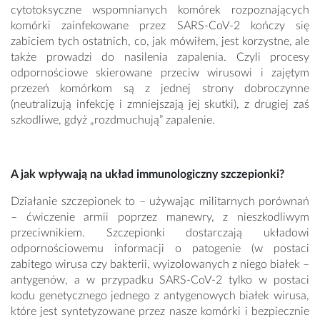
cytotoksyczne wspomnianych komórek rozpoznających
komórki zainfekowane przez SARS-CoV-2 kończy się
zabiciem tych ostatnich, co, jak mówiłem, jest korzystne, ale
także prowadzi do nasilenia zapalenia. Czyli procesy
odpornościowe skierowane przeciw wirusowi i zajętym
przezeń komórkom są z jednej strony dobroczynne
(neutralizują infekcję i zmniejszają jej skutki), z drugiej zaś
szkodliwe, gdyż „rozdmuchują” zapalenie.
A jak wpływają na układ immunologiczny szczepionki?
Działanie szczepionek to – używając militarnych porównań
– ćwiczenie armii poprzez manewry, z nieszkodliwym
przeciwnikiem. Szczepionki dostarczają układowi
odpornościowemu informacji o patogenie (w postaci
zabitego wirusa czy bakterii, wyizolowanych z niego białek –
antygenów, a w przypadku SARS-CoV-2 tylko w postaci
kodu genetycznego jednego z antygenowych białek wirusa,
które jest syntetyzowane przez nasze komórki i bezpiecznie