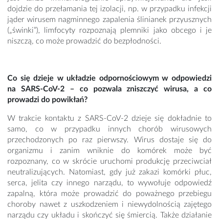
dojdzie do przełamania tej izolacji, np. w przypadku infekcji
jąder wirusem nagminnego zapalenia ślinianek przyusznych
(„świnki”), limfocyty rozpoznają plemniki jako obcego i je
niszczą, co może prowadzić do bezpłodności.
Co się dzieje w układzie odpornościowym w odpowiedzi
na SARS-CoV-2 – co pozwala zniszczyć wirusa, a co
prowadzi do powikłań?
W trakcie kontaktu z SARS-CoV-2 dzieje się dokładnie to
samo, co w przypadku innych chorób wirusowych
przechodzonych po raz pierwszy. Wirus dostaje się do
organizmu i zanim wniknie do komórek może być
rozpoznany, co w skrócie uruchomi produkcję przeciwciał
neutralizujących. Natomiast, gdy już zakazi komórki płuc,
serca, jelita czy innego narządu, to wywołuje odpowiedź
zapalną, która może prowadzić do poważnego przebiegu
choroby nawet z uszkodzeniem i niewydolnością zajętego
narządu czy układu i skończyć się śmiercią. Także działanie