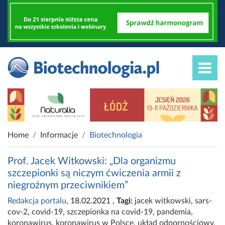
Home
Informacje
Biotechnologia
Prof. Jacek Witkowski: „Dla organizmu
szczepionki są niczym ćwiczenia armii z
niegroźnym przeciwnikiem”
Redakcja portalu
, 18.02.2021
,
Tagi:
jacek witkowski
,
sars-
cov-2
,
covid-19
,
szczepionka na covid-19
,
pandemia
,
koronawirus
,
koronawirus w Polsce
,
układ odpornościowy
,