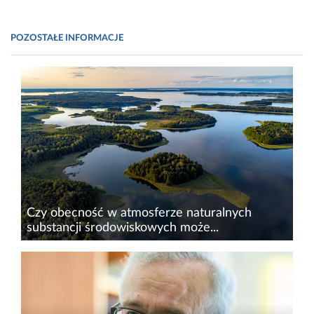
POZOSTAŁE INFORMACJE
Czy obecność w atmosferze naturalnych
substancji środowiskowych może...
Pandemia COVID-19 zmobilizowała do
wspólnego działania środowisko naukowe na
całym świecie. Szukanie słabych punktów
przeciwnika niewidocznego gołym okiem