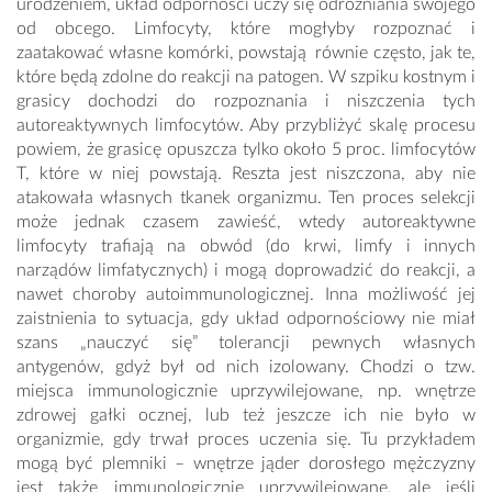
urodzeniem, układ odporności uczy się odróżniania swojego
od obcego. Limfocyty, które mogłyby rozpoznać i
zaatakować własne komórki, powstają równie często, jak te,
które będą zdolne do reakcji na patogen. W szpiku kostnym i
grasicy dochodzi do rozpoznania i niszczenia tych
autoreaktywnych limfocytów. Aby przybliżyć skalę procesu
powiem, że grasicę opuszcza tylko około 5 proc. limfocytów
T, które w niej powstają. Reszta jest niszczona, aby nie
atakowała własnych tkanek organizmu. Ten proces selekcji
może jednak czasem zawieść, wtedy autoreaktywne
limfocyty trafiają na obwód (do krwi, limfy i innych
narządów limfatycznych) i mogą doprowadzić do reakcji, a
nawet choroby autoimmunologicznej. Inna możliwość jej
zaistnienia to sytuacja, gdy układ odpornościowy nie miał
szans „nauczyć się” tolerancji pewnych własnych
antygenów, gdyż był od nich izolowany. Chodzi o tzw.
miejsca immunologicznie uprzywilejowane, np. wnętrze
zdrowej gałki ocznej, lub też jeszcze ich nie było w
organizmie, gdy trwał proces uczenia się. Tu przykładem
mogą być plemniki – wnętrze jąder dorosłego mężczyzny
jest także immunologicznie uprzywilejowane, ale jeśli