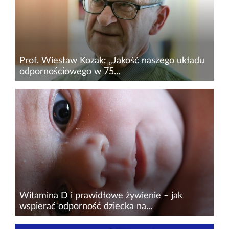
wykreowało wiele rubieży obrony. Podstawow...
Prof. Wiesław Kozak: „Jakość naszego układu
odpornościowego w 75...
Prof.&nbsp;dr hab.&nbsp;Wiesław Kozak z
UMK w Toruniu, ekspert ds. immunologii i
fizjologii z wieloletnim
doświadczeniem,&nbsp;podkreśla, że z epidemii
COVID-19 wyjdziemy jako społeczeństwo...
Witamina D i prawidłowe żywienie – jak
wspierać odporność dziecka na...
Rozwój układu immunologicznego zaczyna się