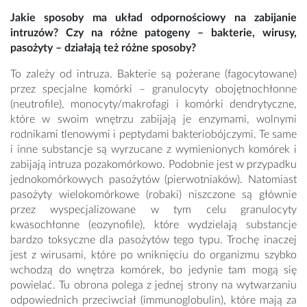
Jakie sposoby ma układ odpornościowy na zabijanie
intruzów? Czy na różne patogeny – bakterie, wirusy,
pasożyty – działają też różne sposoby?
To zależy od intruza. Bakterie są pożerane (fagocytowane)
przez specjalne komórki – granulocyty obojętnochłonne
(neutrofile), monocyty/makrofagi i komórki dendrytyczne,
które w swoim wnętrzu zabijają je enzymami, wolnymi
rodnikami tlenowymi i peptydami bakteriobójczymi. Te same
i inne substancje są wyrzucane z wymienionych komórek i
zabijają intruza pozakomórkowo. Podobnie jest w przypadku
jednokomórkowych pasożytów (pierwotniaków). Natomiast
pasożyty wielokomórkowe (robaki) niszczone są głównie
przez wyspecjalizowane w tym celu granulocyty
kwasochłonne (eozynofile), które wydzielają substancje
bardzo toksyczne dla pasożytów tego typu. Trochę inaczej
jest z wirusami, które po wniknięciu do organizmu szybko
wchodzą do wnętrza komórek, bo jedynie tam mogą się
powielać. Tu obrona polega z jednej strony na wytwarzaniu
odpowiednich przeciwciał (immunoglobulin), które mają za