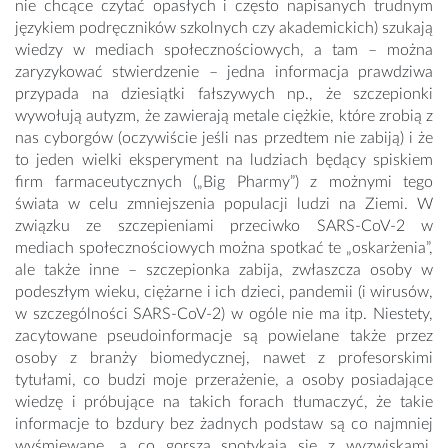
nie chcące czytać opasłych i często napisanych trudnym
językiem podręczników szkolnych czy akademickich) szukają
wiedzy w mediach społecznościowych, a tam – można
zaryzykować stwierdzenie – jedna informacja prawdziwa
przypada na dziesiątki fałszywych np., że szczepionki
wywołują autyzm, że zawierają metale ciężkie, które zrobią z
nas cyborgów (oczywiście jeśli nas przedtem nie zabiją) i że
to jeden wielki eksperyment na ludziach będący spiskiem
firm farmaceutycznych („Big Pharmy”) z możnymi tego
świata w celu zmniejszenia populacji ludzi na Ziemi. W
związku ze szczepieniami przeciwko SARS-CoV-2 w
mediach społecznościowych można spotkać te „oskarżenia”,
ale także inne – szczepionka zabija, zwłaszcza osoby w
podeszłym wieku, ciężarne i ich dzieci, pandemii (i wirusów,
w szczególności SARS-CoV-2) w ogóle nie ma itp. Niestety,
zacytowane pseudoinformacje są powielane także przez
osoby z branży biomedycznej, nawet z profesorskimi
tytułami, co budzi moje przerażenie, a osoby posiadające
wiedzę i próbujące na takich forach tłumaczyć, że takie
informacje to bzdury bez żadnych podstaw są co najmniej
wyśmiewane, a co gorsza spotykają się z wyzwiskami,