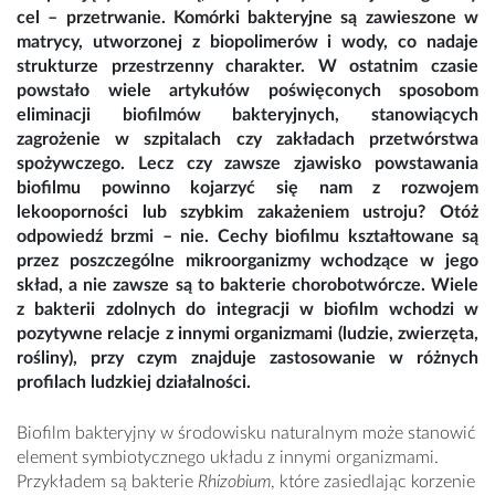
cel – przetrwanie. Komórki bakteryjne są zawieszone w
matrycy, utworzonej z biopolimerów i wody, co nadaje
strukturze przestrzenny charakter. W ostatnim czasie
powstało wiele artykułów poświęconych sposobom
eliminacji biofilmów bakteryjnych, stanowiących
zagrożenie w szpitalach czy zakładach przetwórstwa
spożywczego. Lecz czy zawsze zjawisko powstawania
biofilmu powinno kojarzyć się nam z rozwojem
lekooporności lub szybkim zakażeniem ustroju? Otóż
odpowiedź brzmi – nie. Cechy biofilmu kształtowane są
przez poszczególne mikroorganizmy wchodzące w jego
skład, a nie zawsze są to bakterie chorobotwórcze. Wiele
z bakterii zdolnych do integracji w biofilm wchodzi w
pozytywne relacje z innymi organizmami (ludzie, zwierzęta,
rośliny), przy czym znajduje zastosowanie w różnych
profilach ludzkiej działalności.
Biofilm bakteryjny w środowisku naturalnym może stanowić
element symbiotycznego układu z innymi organizmami.
Przykładem są bakterie
Rhizobium
, które zasiedlając korzenie