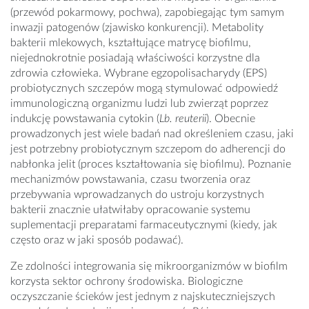
(przewód pokarmowy, pochwa), zapobiegając tym samym
inwazji patogenów (zjawisko konkurencji). Metabolity
bakterii mlekowych, kształtujące matrycę biofilmu,
niejednokrotnie posiadają właściwości korzystne dla
zdrowia człowieka. Wybrane egzopolisacharydy (EPS)
probiotycznych szczepów mogą stymulować odpowiedź
immunologiczną organizmu ludzi lub zwierząt poprzez
indukcję powstawania cytokin (
Lb. reuterii
). Obecnie
prowadzonych jest wiele badań nad określeniem czasu, jaki
jest potrzebny probiotycznym szczepom do adherencji do
nabłonka jelit (proces kształtowania się biofilmu). Poznanie
mechanizmów powstawania, czasu tworzenia oraz
przebywania wprowadzanych do ustroju korzystnych
bakterii znacznie ułatwiłaby opracowanie systemu
suplementacji preparatami farmaceutycznymi (kiedy, jak
często oraz w jaki sposób podawać).
Ze zdolności integrowania się mikroorganizmów w biofilm
korzysta sektor ochrony środowiska. Biologiczne
oczyszczanie ścieków jest jednym z najskuteczniejszych