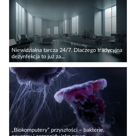
Niewidzialna tarcza 24/7. Dlaczego tradycyjna
dezynfekcja to już za...
Staranne czyszczenie i dezynfekcja są
niezbędnymi elementami skutecznych
programów zapobiegania rozprzestrzeniania się
zakażeń. Systemy ciągłe stanowią doskonałe
uzupełnienie tradycyjnych rozwiązań.
„Biokomputery” przyszłości – bakterie,