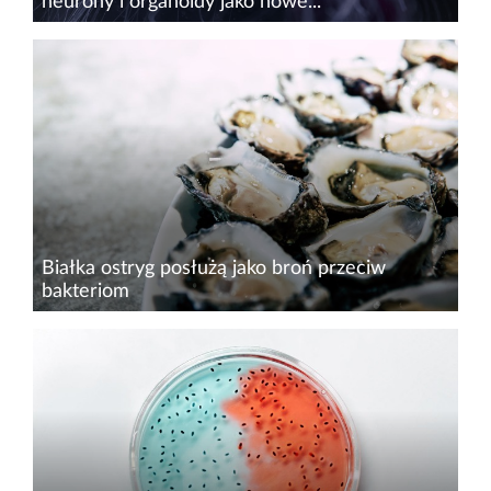
neurony i organoidy jako nowe...
Od dziesięcioleci komputery krzemowe
stanowią podstawę rozwoju technologii
cyfrowych, lecz ich dalszy postęp ograniczają
bariery związane z wydajnością energetyczną i
fizyczną miniaturyzacj...
Białka ostryg posłużą jako broń przeciw
bakteriom
Nowe badania naukowców z Southern Cross
University w Australii wykazały, że białka
zawarte we „krwi” ostryg mają silne właściwości
bakteriobójcze. Co więcej, mogą zwiększać
skuteczność antybiotyków...