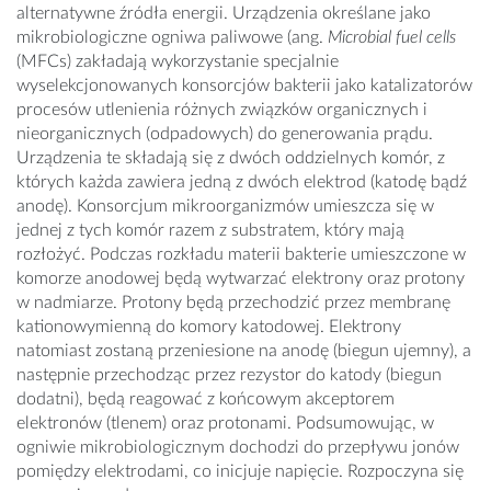
alternatywne źródła energii. Urządzenia określane jako
mikrobiologiczne ogniwa paliwowe (ang.
Microbial fuel cells
(MFCs) zakładają wykorzystanie specjalnie
wyselekcjonowanych konsorcjów bakterii jako katalizatorów
procesów utlenienia różnych związków organicznych i
nieorganicznych (odpadowych) do generowania prądu.
Urządzenia te składają się z dwóch oddzielnych komór, z
których każda zawiera jedną z dwóch elektrod (katodę bądź
anodę). Konsorcjum mikroorganizmów umieszcza się w
jednej z tych komór razem z substratem, który mają
rozłożyć. Podczas rozkładu materii bakterie umieszczone w
komorze anodowej będą wytwarzać elektrony oraz protony
w nadmiarze. Protony będą przechodzić przez membranę
kationowymienną do komory katodowej. Elektrony
natomiast zostaną przeniesione na anodę (biegun ujemny), a
następnie przechodząc przez rezystor do katody (biegun
dodatni), będą reagować z końcowym akceptorem
elektronów (tlenem) oraz protonami. Podsumowując, w
ogniwie mikrobiologicznym dochodzi do przepływu jonów
pomiędzy elektrodami, co inicjuje napięcie. Rozpoczyna się