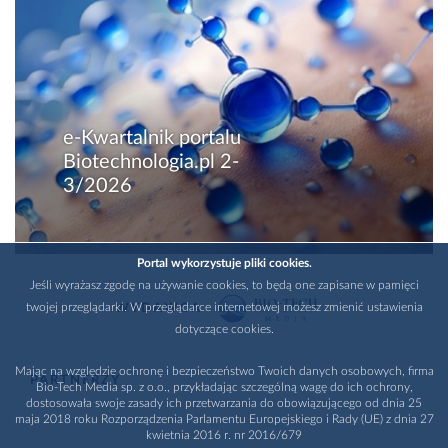
e-Kwartalnik portalu
Biotechnologia.pl 2-
3/2026
Portal wykorzystuje pliki cookies.
Jeśli wyrażasz zgodę na używanie cookies, to będą one zapisane w pamięci
twojej przeglądarki. W przeglądarce internetowej możesz zmienić ustawienia
WYDAWCA
dotyczące cookies.
Mając na względzie ochronę i bezpieczeństwo Twoich danych osobowych, firma
PARTNERZY
Bio-Tech Media sp. z o.o., przykładając szczególną wagę do ich ochrony,
dostosowała swoje zasady ich przetwarzania do obowiązującego od dnia 25
maja 2018 roku Rozporządzenia Parlamentu Europejskiego i Rady (UE) z dnia 27
kwietnia 2016 r. nr 2016/679