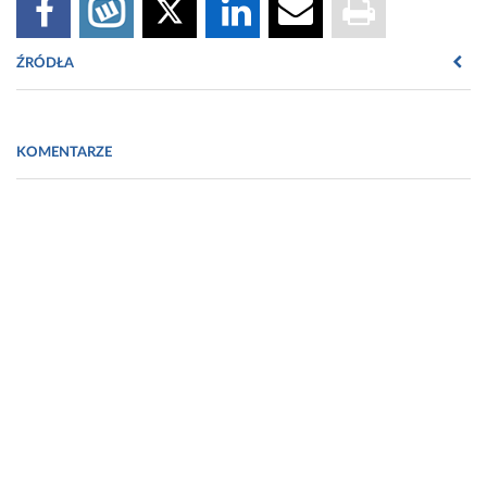
ŹRÓDŁA
Literatura:
KOMENTARZE
Deepika G., Karunakaran E., Hurley C. R., Biggs C. A.,
D. Charalampopoulos (2012) Influence of
fermentation conditions on the surface properties and
adhesion of
Lactobacillus rhamnosus GG
. Microbial Cell
Factories. 11:116, 1-12.
Jones S. E., Versalovic J. (2009) Probiotic
Lactobacillus
reuteri
biofilms produce antimicrobial and anti-
inflammatory factors. BMC Microbiology. 9:35.
Kania-Surowiec I. (2013) Złoża biologiczne w
oczyszczaniu ścieków z recyklingu tworzyw
sztucznych. Inżynieria Ekologiczna. 32, 74-84.
Logan B., Hamelers B., Rozendal R., Schröder U.,