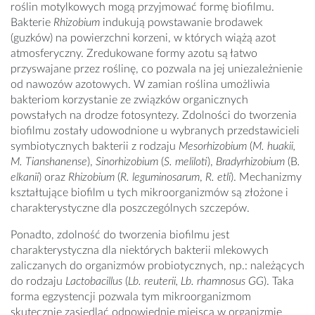
roślin motylkowych mogą przyjmować formę biofilmu.
Bakterie
Rhizobium
indukują powstawanie brodawek
(guzków) na powierzchni korzeni, w których wiążą azot
atmosferyczny. Zredukowane formy azotu są łatwo
przyswajane przez roślinę, co pozwala na jej uniezależnienie
od nawozów azotowych. W zamian roślina umożliwia
bakteriom korzystanie ze związków organicznych
powstałych na drodze fotosyntezy. Zdolności do tworzenia
biofilmu zostały udowodnione u wybranych przedstawicieli
symbiotycznych bakterii z rodzaju
Mesorhizobium
(
M. huakii,
M. Tianshanense
),
Sinorhizobium
(
S. meliloti
),
Bradyrhizobium
(B
.
elkanii
) oraz
Rhizobium
(
R.
leguminosarum
,
R. etli
). Mechanizmy
kształtujące biofilm u tych mikroorganizmów są złożone i
charakterystyczne dla poszczególnych szczepów.
Ponadto, zdolność do tworzenia biofilmu jest
charakterystyczna dla niektórych bakterii mlekowych
zaliczanych do organizmów probiotycznych, np.: należących
do rodzaju
Lactobacillus
(
Lb. reuterii, Lb. rhamnosus GG
). Taka
forma egzystencji pozwala tym mikroorganizmom
skutecznie zasiedlać odpowiednie miejsca w organizmie