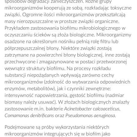
sposobów degradacji zanieczyszczeń. Różne grupy
mikroorganizmów kooperują ze sobą, rozkładając toksyczne
związki. Ogromne ilości mikroorganizmów przekształcają
masy nierozpuszczalne w prostsze związki organiczne.
Przykładem zastosowania biofilmu mikrobiologicznego w
oczyszczaniu ścieków są złoża biologiczne. Mikroorganizmy
osadzone na określonym nośniku pełnią rolę filtru lub
półprzepuszczalnej błony. Niektóre związki zostają
zatrzymane na powierzchni błony biologicznej, inne zostają
przechwycone i zmagazynowane w postaci przetworzonej
wewnątrz struktury biofilmu. Na procesy rozkładu
substancji niepożądanych wpływają zarówno cechy
mikroorganizmów (zdolność do wytwarzania odpowiednich
enzymów, metabolitów), jak i czynniki zewnętrzne:
intensywność napowietrzania, gęstość biofilmu (nadmiar
biomasy należy usuwać). W złożach biologicznych znalazły
zastosowanie m.in. bakterie
Acinetobacter calcoaceticus
,
Comamonas denitrificans
oraz
Pseudomonas aeruginosa.
Podejmowane są próby wykorzystania niektórych
mikroorganizmów integrujących się w biofilm jako