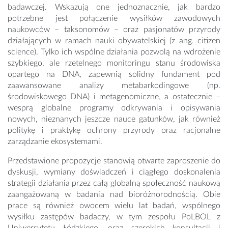
badawczej. Wskazują one jednoznacznie, jak bardzo
potrzebne jest połączenie wysiłków zawodowych
naukowców – taksonomów – oraz pasjonatów przyrody
działających w ramach nauki obywatelskiej (z ang. citizen
science). Tylko ich wspólne działania pozwolą na wdrożenie
szybkiego, ale rzetelnego monitoringu stanu środowiska
opartego na DNA, zapewnią solidny fundament pod
zaawansowane analizy metabarkodingowe (np.
środowiskowego DNA) i metagenomiczne, a ostatecznie –
wesprą globalne programy odkrywania i opisywania
nowych, nieznanych jeszcze nauce gatunków, jak również
politykę i praktykę ochrony przyrody oraz racjonalne
zarządzanie ekosystemami.
Przedstawione propozycje stanowią otwarte zaproszenie do
dyskusji, wymiany doświadczeń i ciągłego doskonalenia
strategii działania przez całą globalną społeczność naukową
zaangażowaną w badania nad bioróżnorodnością. Obie
prace są również owocem wielu lat badań, wspólnego
wysiłku zastępów badaczy, w tym zespołu PoLBOL z