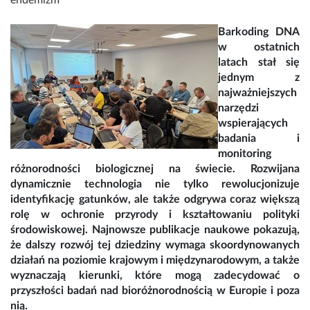
endemizm
Barkoding DNA
w ostatnich
latach stał się
jednym z
najważniejszych
narzędzi
wspierających
badania i
monitoring
różnorodności biologicznej na świecie. Rozwijana
dynamicznie technologia nie tylko rewolucjonizuje
identyfikację gatunków, ale także odgrywa coraz większą
rolę w ochronie przyrody i kształtowaniu polityki
środowiskowej. Najnowsze publikacje naukowe pokazują,
że dalszy rozwój tej dziedziny wymaga skoordynowanych
działań na poziomie krajowym i międzynarodowym, a także
wyznaczają kierunki, które mogą zadecydować o
przyszłości badań nad bioróżnorodnością w Europie i poza
nią.