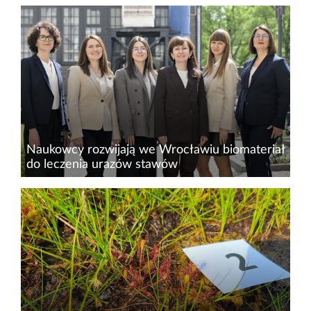
Antropogeniczna transformacja biosfery
doprowadziła do gwałtownego wzrostu inwazji
biologicznych. Proces ten powszechnie uznaje
się za jeden z głównych motorów
współczesnego kryzysu bioróżnorodności...
Naukowcy rozwijają we Wrocławiu biomateriał
do leczenia urazów stawów
Naukowcy z Politechniki Wrocławskiej, we
współpracy z partnerami z Polski, Słowenii oraz
Kanady, opracują innowacyjny biomateriał do
regeneracji chrząstek i kości.&nbsp;Projekt
REGENESIS&nbsp;ma...