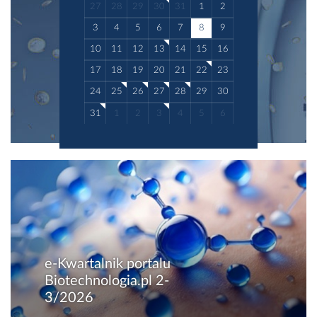
superfoods.
27
28
29
30
31
1
2
3
4
5
6
7
8
9
10
11
12
13
14
15
16
17
18
19
20
21
22
23
24
25
26
27
28
29
30
31
1
2
3
4
5
6
e-Kwartalnik portalu
Biotechnologia.pl 2-
3/2026