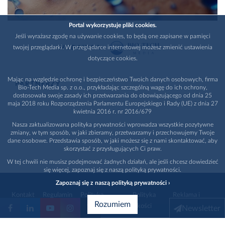
Portal wykorzystuje pliki cookies.
Jeśli wyrażasz zgodę na używanie cookies, to będą one zapisane w pamięci
twojej przeglądarki. W przeglądarce internetowej możesz zmienić ustawienia
WYDAWCA
dotyczące cookies.
Mając na względzie ochronę i bezpieczeństwo Twoich danych osobowych, firma
PARTNERZY
Bio-Tech Media sp. z o.o., przykładając szczególną wagę do ich ochrony,
dostosowała swoje zasady ich przetwarzania do obowiązującego od dnia 25
maja 2018 roku Rozporządzenia Parlamentu Europejskiego i Rady (UE) z dnia 27
kwietnia 2016 r. nr 2016/679
Nasza zaktualizowana polityka prywatności wprowadza wszystkie pozytywne
zmiany, w tym sposób, w jaki zbieramy, przetwarzamy i przechowujemy Twoje
dane osobowe. Przedstawia sposób, w jaki możesz się z nami skontaktować, aby
skorzystać z przysługujących Ci praw.
W tej chwili nie musisz podejmować żadnych działań, ale jeśli chcesz dowiedzieć
się więcej, zapoznaj się z naszą polityką prywatności.
Zapoznaj się z naszą polityką prywatności ›
Kontakt
Regulamin
Polityka
Polityka
Reklama i
Rozumiem
prywatności
jakości
promocja
Newsletter
1996 - 2026
Bio-Tech Media
. Wszystkie prawa zastrzeżone