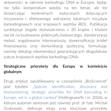
aktywności w zakresie barkodingu DNA w Europie, będąc
nie tylko kompendium wiedzy na ten temat, ale też
dostarczając konkretnych wytycznych dotyczących
inicjowania i efektywnego wdrażania lokalnych inicjatyw
barkodingowych oraz krajowych węzłów iBOL. Publikacja
syntetyzuje bogate doświadczenia z 20 krajów i kładzie
nacisk na budowanie potencjału badawczego, standaryzację
metod, angażowanie interesariuszy, dywersyfikację źródeł
finansowania oraz komunikację społeczną, formułując
swoisty dekalog rekomendacji gwarantujących długofalowy
sukces krajowych węzłów barkodingu DNA.
Strategiczne priorytety dla Europy w kontekście
globalnym
Drugi artykuł, opublikowany w czasopiśmie „BioSciencet”
pod tytułem
„Species identification, discovery and
biomonitoring: strategic priorities for DNA barcoding in
Europe, set in a global context”
(Hollingsworth i in. 2026), w
którym autorem seniorem jest również prof. dr hab. Michał
Grabowski, definiuje misję oraz kluczowe priorytety