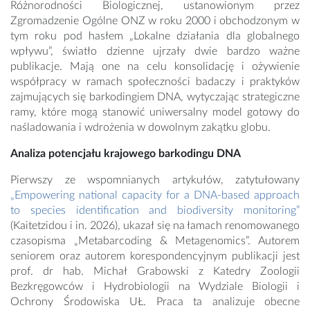
Różnorodności Biologicznej, ustanowionym przez
Zgromadzenie Ogólne ONZ w roku 2000 i obchodzonym w
tym roku pod hasłem „Lokalne działania dla globalnego
wpływu”, światło dzienne ujrzały dwie bardzo ważne
publikacje. Mają one na celu konsolidację i ożywienie
współpracy w ramach społeczności badaczy i praktyków
zajmujących się barkodingiem DNA, wytyczając strategiczne
ramy, które mogą stanowić uniwersalny model gotowy do
naśladowania i wdrożenia w dowolnym zakątku globu.
Analiza potencjału krajowego barkodingu DNA
Pierwszy ze wspomnianych artykułów, zatytułowany
„Empowering national capacity for a DNA-based approach
to species identification and biodiversity monitoring”
(Kaitetzidou i in. 2026), ukazał się na łamach renomowanego
czasopisma „Metabarcoding & Metagenomics”. Autorem
seniorem oraz autorem korespondencyjnym publikacji jest
prof. dr hab. Michał Grabowski z Katedry Zoologii
Bezkręgowców i Hydrobiologii na Wydziale Biologii i
Ochrony Środowiska UŁ. Praca ta analizuje obecne