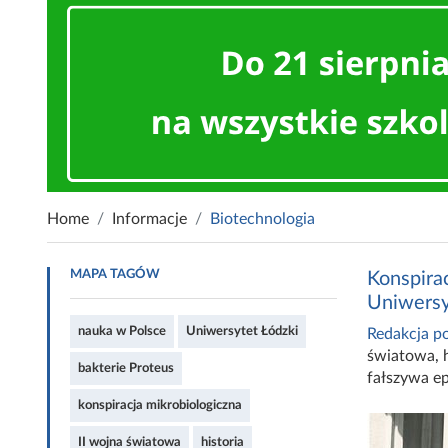
Home
Informacje
Biotechnologia
MAPA TAGÓW
Konspirac
Uniwersy
nauka w Polsce
Uniwersytet Łódzki
Redakcja po
światowa
,
bakterie Proteus
fałszywa e
konspiracja mikrobiologiczna
II wojna światowa
historia