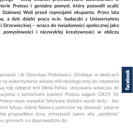
kterie
Proteus
i genialny pomysł, który pozwolił ocalić
 Stalowej Woli przed represjami okupanta. Przez lata
a, a dziś dzięki pracy m.in. badaczki z Uniwersytetu
i Drzewieckiej – wraca do świadomości społecznej jako
 pomysłowości i niezwykłej kreatywności w obliczu
Łazowski i dr Stanisław Matulewicz. Działając w okolicach
 na wykorzystanie wiedzy mikrobiologicznej do ratowania
ą rolę odegrał test Weila-Felixa, stosowany wówczas do
pacjenta z komórkami bakterii
Proteus vulgaris
OX19. Dr
Proteus
może wywołać fałszywie dodatni wynik testu – bez
ii tyfusu, której Niemcy panicznie się obawiali. Lekarze
iczbę przypadków zimą, zmniejszali latem, aby „epidemia”
ilku gminach, co doprowadziło do: