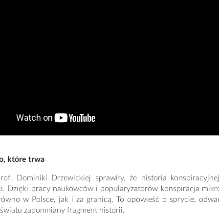
o, które trwa
rof. Dominiki Drzewickiej sprawiły, że historia konspiracyjne
i. Dzięki pracy naukowców i popularyzatorów konspiracja mikrob
ówno w Polsce, jak i za granicą. To opowieść o sprycie, odwad
światu zapomniany fragment historii.