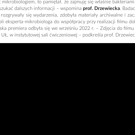
t mikrobiologiem, to pamiętał, że zajmuję się właśnie bakteriami
 szukać dalszych informacji – wspomina
prof. Drzewiecka
. Bada
 rozgrywały się wydarzenia, zdobyła materiały archiwalne i za
oli eksperta-mikrobiologa do współpracy przy realizacji filmu 
ska premiera odbyła się we wrześniu 2022 r. – Zdjęcia do filmu
UŁ, w instytutowej sali ćwiczeniowej – podkreśla prof. Drzewiec