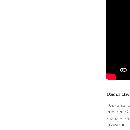
Dziedzictw
Działania p
publicznośc
znana – zar
przywrócić 