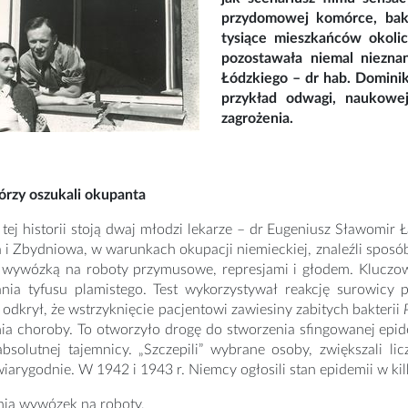
przydomowej komórce, ba
tysiące mieszkańców okolic
pozostawała niemal nieznan
Łódzkiego – dr hab. Dominik
przykład odwagi, naukowej
zagrożenia.
órzy oszukali okupanta
ej historii stoją dwaj młodzi lekarze – dr Eugeniusz Sławomir 
 Zbydniowa, w warunkach okupacji niemieckiej, znaleźli sposób
d wywózką na roboty przymusowe, represjami i głodem. Kluczow
nia tyfusu plamistego. Test wykorzystywał reakcję surowicy 
odkrył, że wstrzyknięcie pacjentowi zawiesiny zabitych bakterii
 choroby. To otworzyło drogę do stworzenia sfingowanej epidem
absolutnej tajemnicy. „Szczepili” wybrane osoby, zwiększali l
iarygodnie. W 1942 i 1943 r. Niemcy ogłosili stan epidemii w k
nia wywózek na roboty,