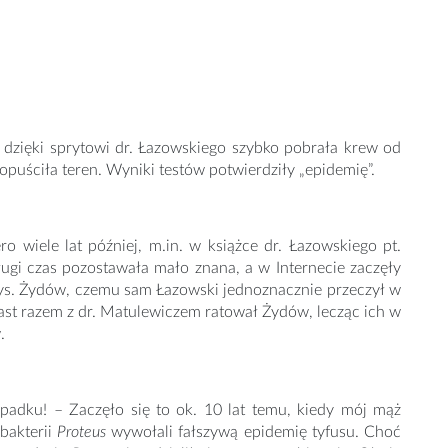
 dzięki sprytowi dr. Łazowskiego szybko pobrała krew od
opuściła teren. Wyniki testów potwierdziły „epidemię”.
ro wiele lat później, m.in. w książce dr. Łazowskiego pt.
ługi czas pozostawała mało znana, a w Internecie zaczęły
 tys. Żydów, czemu sam Łazowski jednoznacznie przeczył w
iast razem z dr. Matulewiczem ratował Żydów, lecząc ich w
.
ypadku! – Zaczęło się to ok. 10 lat temu, kiedy mój mąż
bakterii
Proteus
wywołali fałszywą epidemię tyfusu. Choć