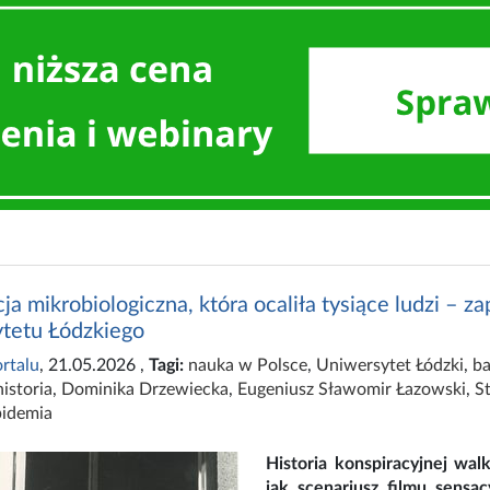
ja mikrobiologiczna, która ocaliła tysiące ludzi – 
tetu Łódzkiego
rtalu
, 21.05.2026
,
Tagi:
nauka w Polsce
,
Uniwersytet Łódzki
,
ba
historia
,
Dominika Drzewiecka
,
Eugeniusz Sławomir Łazowski
,
S
pidemia
Historia konspiracyjnej wal
jak scenariusz filmu sensa