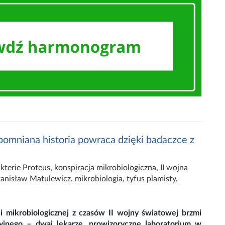
zapomniana historia powraca dzięki badaczce z
kterie Proteus
,
konspiracja mikrobiologiczna
,
II wojna
tanisław Matulewicz
,
mikrobiologia
,
tyfus plamisty
,
ki mikrobiologicznej z czasów II wojny światowej brzmi
cyjnego – dwaj lekarze, prowizoryczne laboratorium w