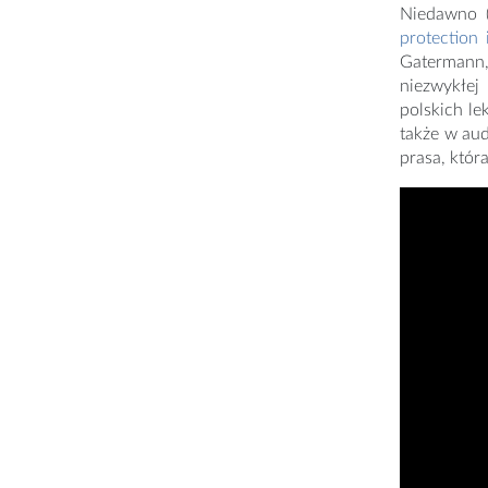
Niedawno (
protection
Gatermann,
niezwykłej
polskich le
także w aud
prasa, któr