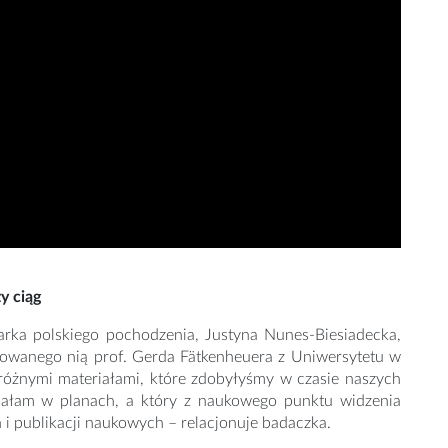
y ciąg
arka polskiego pochodzenia, Justyna Nunes-Biesiadecka,
cynowanego nią prof. Gerda Fätkenheuera z Uniwersytetu w
 różnymi materiałami, które zdobyłyśmy w czasie naszych
iałam w planach, a który z naukowego punktu widzenia
i publikacji naukowych – relacjonuje badaczka.