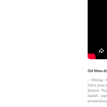
Od filmu d
– Widząc m
która pracu
Kolonii. Po
badań, zap
przeanalizu