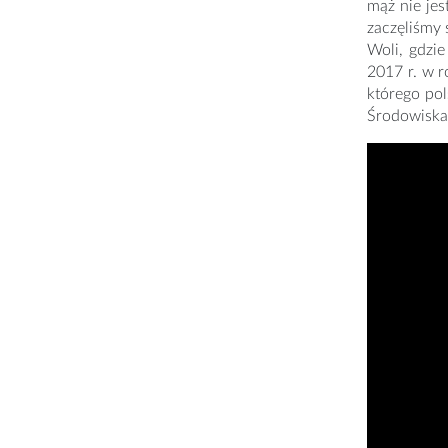
mąż nie jes
zaczęliśmy
Woli, gdzie
2017 r. w r
którego pol
Środowiska 