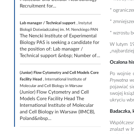
Recruitment for...
* ograniczen
* zmniejsz
Lab manager / Technical support
, Instytut
Biologii Doświadczalnej im. M. Nenckiego PAN
* wzrostu 
The Nencki Institute of Experimental
Biology PAS is seeking a candidate for
W lutym 19
the position of: Lab manager /
„najbardzie
Technical support &nbsp; Number of...
Ocalona his
(Junior) Flow Cytometry and Cell Models Core
Po wojnie o
Facility Head
, International Institute of
Prywatna wo
Molecular and Cell Biology in Warsaw
pojawiać si
(Junior) Flow Cytometry and Cell
swojej ksią
Models Core Facility Head The
ukryciu wbr
International Institute of Molecular
Badaczka, k
and Cell Biology in Warsaw (IIMCB),
Poland&nbsp...
Współczesne
znalazł w I