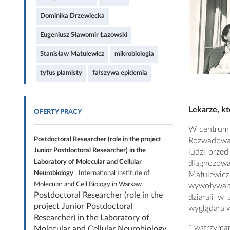
Dominika Drzewiecka
Eugeniusz Sławomir Łazowski
Stanisław Matulewicz
mikrobiologia
tyfus plamisty
fałszywa epidemia
Lekarze, kt
OFERTY PRACY
W centrum t
Postdoctoral Researcher (role in the project
Rozwadowa i
Junior Postdoctoral Researcher) in the
ludzi prze
Laboratory of Molecular and Cellular
diagnozowa
Neurobiology
, International Institute of
Matulewicz 
Molecular and Cell Biology in Warsaw
wywoływania
Postdoctoral Researcher (role in the
działali w 
project Junior Postdoctoral
wyglądała w
Researcher) in the Laboratory of
* wstrzyma
Molecular and Cellular Neurobiology