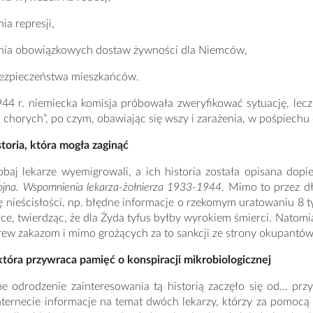
ia represji,
enia obowiązkowych dostaw żywności dla Niemców,
bezpieczeństwa mieszkańców.
44 r. niemiecka komisja próbowała zweryfikować sytuację, lecz
j chorych”, po czym, obawiając się wszy i zarażenia, w pośpiechu 
toria, która mogła zaginąć
baj lekarze wyemigrowali, a ich historia została opisana dopie
jna. Wspomnienia lekarza-żołnierza 1933-1944
. Mimo to przez d
ę nieścisłości, np. błędne informacje o rzekomym uratowaniu 8
żce, twierdząc, że dla Żyda tyfus byłby wyrokiem śmierci. Natom
ew zakazom i mimo grożących za to sankcji ze strony okupantów
tóra przywraca pamięć o konspiracji mikrobiologicznej
 odrodzenie zainteresowania tą historią zaczęło się od... prz
nternecie informacje na temat dwóch lekarzy, którzy za pomocą 