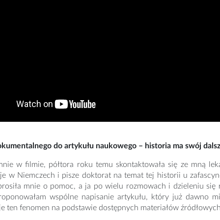
okumentalnego do artykułu naukowego – historia ma swój dalsz
nie w filmie, półtora roku temu skontaktowała się ze mną lek
je w Niemczech i pisze doktorat na temat tej historii u zafas
prosiła mnie o pomoc, a ja po wielu rozmowach i dzieleniu się
roponowałam wspólne napisanie artykułu, który już dawno m
je ten fenomen na podstawie dostępnych materiałów źródłowych 