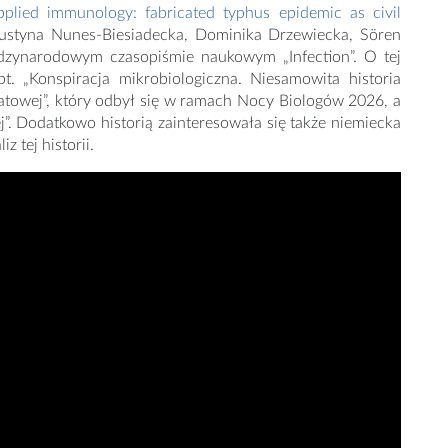
pplied immunology: fabricated typhus epidemic as civil
 Justyna Nunes‑Biesiadecka, Dominika Drzewiecka, Sören
dzynarodowym czasopiśmie naukowym „Infection”. O tej
t. „Konspiracja mikrobiologiczna. Niesamowita historia
wiatowej”, który odbył się w ramach Nocy Biologów 2026, a
ej”. Dodatkowo historią zainteresowała się także niemiecka
 tej historii.