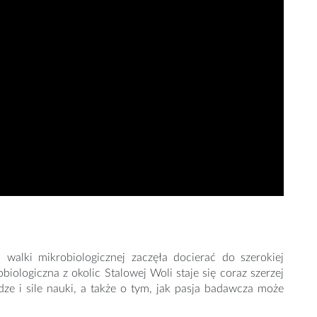
j walki mikrobiologicznej zaczęła docierać do szerokiej
iologiczna z okolic Stalowej Woli staje się coraz szerzej
ze i sile nauki, a także o tym, jak pasja badawcza może