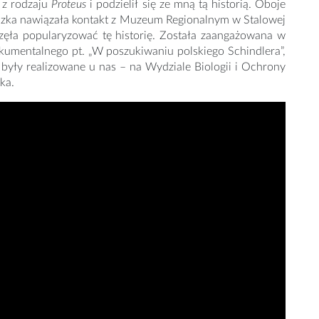
 z rodzaju
Proteus
i podzielił się ze mną tą historią. Oboje
czka nawiązała kontakt z Muzeum Regionalnym w Stalowej
częła popularyzować tę historię. Została zaangażowana w
dokumentalnego pt. „W poszukiwaniu polskiego Schindlera”,
 były realizowane u nas – na Wydziale Biologii i Ochrony
ka.