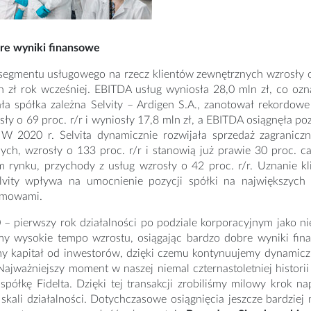
re wyniki finansowe
segmentu usługowego na rzecz klientów zewnętrznych wzrosły o 
n zł rok wcześniej. EBITDA usług wyniosła 28,0 mln zł, co oz
ała spółka zależna Selvity – Ardigen S.A., zanotował rekordo
sły o 69 proc. r/r i wyniosły 17,8 mln zł, a EBITDA osiągnęła po
 W 2020 r. Selvita dynamicznie rozwijała sprzedaż zagranicz
ych, wzrosły o 133 proc. r/r i stanowią już prawie 30 proc. c
m rynku, przychody z usług wzrosły o 42 proc. r/r. Uznanie kl
lvity wpływa na umocnienie pozycji spółki na największych
umowami.
– pierwszy rok działalności po podziale korporacyjnym jako ni
my wysokie tempo wzrostu, osiągając bardzo dobre wyniki fin
my kapitał od inwestorów, dzięki czemu kontynuujemy dynamicz
Najważniejszy moment w naszej niemal czternastoletniej historii 
spółkę Fidelta. Dzięki tej transakcji zrobiliśmy milowy krok 
i skali działalności. Dotychczasowe osiągnięcia jeszcze bardziej