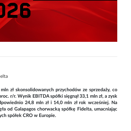
delta
5 mln zł skonsolidowanych przychodów ze sprzedaży, co
roc. r/r. Wynik EBITDA spółki sięgnął 33,1 mln zł, a zysk
powiednio 24,8 mln zł i 14,0 mln zł rok wcześniej. Na
jęła od Galapagos chorwacką spółkę Fidelta, umacniając
ych spółek CRO w Europie.