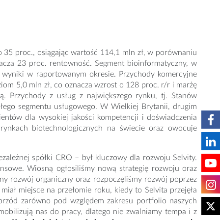
35 proc., osiągając wartość 114,1 mln zł, w porównaniu
nacza 23 proc. rentowność. Segment bioinformatyczny, w
we wyniki w raportowanym okresie. Przychody komercyjne
ziom 5,0 mln zł, co oznacza wzrost o 128 proc. r/r i marżę
ną. Przychody z usług z największego rynku, tj. Stanów
ałego segmentu usługowego. W Wielkiej Brytanii, drugim
ientów dla wysokiej jakości kompetencji i doświadczenia
 rynkach biotechnologicznych na świecie oraz owocuje
ezależnej spółki CRO – był kluczowy dla rozwoju Selvity.
ansowe. Wiosną ogłosiliśmy nową strategię rozwoju oraz
ny rozwój organiczny oraz rozpoczęliśmy rozwój poprzez
miał miejsce na przełomie roku, kiedy to Selvita przejęła
naprzód zarówno pod względem zakresu portfolio naszych
 mobilizują nas do pracy, dlatego nie zwalniamy tempa i z