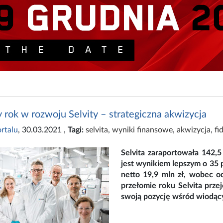
 rok w rozwoju Selvity – strategiczna akwizycja
rtalu
, 30.03.2021
,
Tagi:
selvita
,
wyniki finansowe
,
akwizycja
,
fi
Selvita zaraportowała 142,
jest wynikiem lepszym o 35 p
netto 19,9 mln zł, wobec od
przełomie roku Selvita prze
swoją pozycję wśród wiodąc