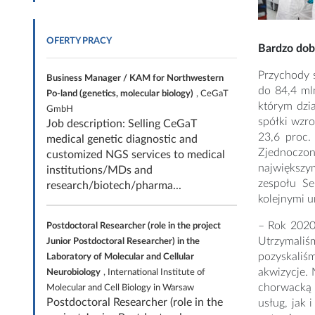
OFERTY PRACY
Bardzo dob
Przychody 
Business Manager / KAM for Northwestern
do 84,4 ml
Po-land (genetics, molecular biology)
, CeGaT
którym dzi
GmbH
spółki wzro
Job description: Selling CeGaT
23,6 proc.
medical genetic diagnostic and
Zjednoczon
customized NGS services to medical
największy
institutions/MDs and
zespołu Se
research/biotech/pharma...
kolejnymi 
– Rok 2020 
Postdoctoral Researcher (role in the project
Utrzymaliś
Junior Postdoctoral Researcher) in the
pozyskaliś
Laboratory of Molecular and Cellular
akwizycje. 
Neurobiology
, International Institute of
chorwacką 
Molecular and Cell Biology in Warsaw
Postdoctoral Researcher (role in the
usług, jak 