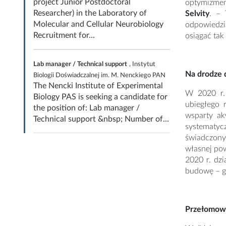
project Junior Postdoctoral
optymizmem
Researcher) in the Laboratory of
Selvity
. – 
Molecular and Cellular Neurobiology
odpowiedzi
Recruitment for...
osiągać tak
Lab manager / Technical support
, Instytut
Na drodze 
Biologii Doświadczalnej im. M. Nenckiego PAN
The Nencki Institute of Experimental
W 2020 r. 
Biology PAS is seeking a candidate for
ubiegłego 
the position of: Lab manager /
wsparty ak
Technical support &nbsp; Number of...
systematyc
świadczonyc
własnej pow
2020 r. dz
budowę – gr
Przełomowy