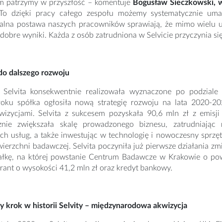
 patrzymy w przyszłość – komentuje
Bogusław Sieczkowski, ws
To dzięki pracy całego zespołu możemy systematycznie uma
alna postawa naszych pracowników sprawiają, że mimo wie
 dobre wyniki. Każda z osób zatrudniona w Selvicie przyczynia si
do dalszego rozwoju
Selvita konsekwentnie realizowała wyznaczone po podziale 
roku spółka ogłosiła nową strategię rozwoju na lata 2020-20
wizycjami. Selvita z sukcesem pozyskała 90,6 mln zł z emisji 
znie zwiększała skalę prowadzonego biznesu, zatrudniając n
h usług, a także inwestując w technologię i nowoczesny sprzęt.
ierzchni badawczej. Selvita poczyniła już pierwsze działania zmie
iałkę, na której powstanie Centrum Badawcze w Krakowie o po
ant o wysokości 41,2 mln zł oraz kredyt bankowy.
 krok w historii Selvity – międzynarodowa akwizycja