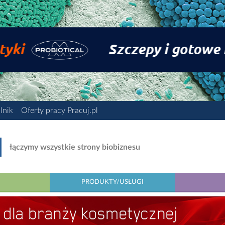
lnik
Oferty pracy Pracuj.pl
łączymy wszystkie strony biobiznesu
PRODUKTY/USŁUGI