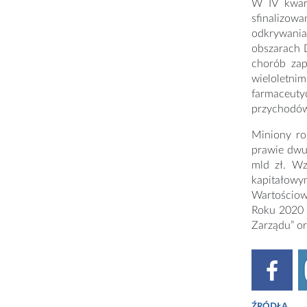
W IV kwart
sfinalizow
odkrywania 
obszarach 
chorób zap
wieloletn
farmaceutyc
przychodó
Miniony rok
prawie dwuk
mld zł. Wz
kapitałowym
Wartościow
Roku 2020 
Zarządu” or
ŹRÓDŁA