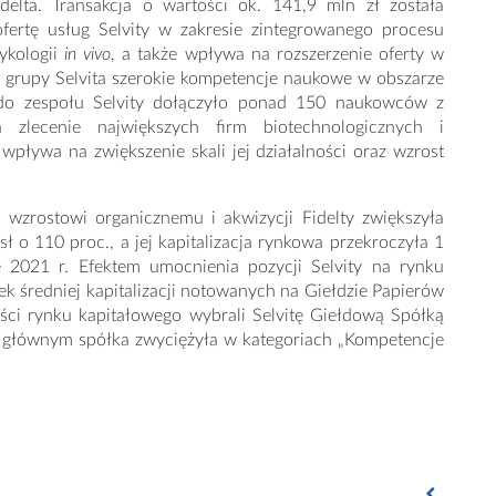
idelta. Transakcja o wartości ok. 141,9 mln zł została
ofertę usług Selvity w zakresie zintegrowanego procesu
sykologii
in vivo
, a także wpływa na rozszerzenie oferty w
o grupy Selvita szerokie kompetencje naukowe w obszarze
 do zespołu Selvity dołączyło ponad 150 naukowców z
 zlecenie największych firm biotechnologicznych i
wpływa na zwiększenie skali jej działalności oraz wzrost
i wzrostowi organicznemu i akwizycji Fidelty zwiększyła
ł o 110 proc., a jej kapitalizacja rynkowa przekroczyła 1
 2021 r. Efektem umocnienia pozycji Selvity na rynku
 średniej kapitalizacji notowanych na Giełdzie Papierów
ści rynku kapitałowego wybrali Selvitę Giełdową Spółką
m głównym spółka zwyciężyła w kategoriach „Kompetencje