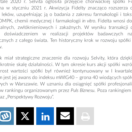
ale 2020 r. Selvita ogłosiła przejęcie chorwackiej spółki F
ana w styczniu 2021 r. Akwizycja Fidelty znacząco rozszerza 
leków, uzupełniając ją o badania z zakresu farmakologii i tok
DMPK, chemii medycznej i farmakologii
in vitro
. Fidelta wnosi d
alnych, zwłóknieniowych i zakaźnych. W wyniku transakcji
im doświadczeniem w realizacji projektów badawczych na
znych z całego świata. Ten historyczny krok w rozwoju spółki 
w.
 miał strategiczne znaczenie dla rozwoju Selvity, która dzięk
rotnie skalę działalności. W tym okresie kurs akcji spółki wzrós
rost wartości spółki był również kontynuowany w I kwartale
 jest jej awans do indeksu mWIG40 – grona 40 wiodących spółek
ych w Warszawie. W uznaniu dla osiągnięć spółki profesjonali
w rankingu organizowanym przez
Puls Biznesu
. Poza rankingie
az „Perspektywy Rozwoju”.