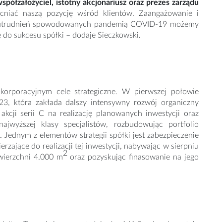
półzałożyciel, istotny akcjonariusz oraz prezes zarządu
cniać naszą pozycję wśród klientów. Zaangażowanie i
lu utrudnień spowodowanych pandemią COVID-19 możemy
ę do sukcesu spółki – dodaje Sieczkowski.
korporacyjnym cele strategiczne. W pierwszej połowie
23, która zakłada dalszy intensywny rozwój organiczny
akcji serii C na realizację planowanych inwestycji oraz
ajwyższej klasy specjalistów, rozbudowując portfolio
 Jednym z elementów strategii spółki jest zabezpieczenie
rzające do realizacji tej inwestycji, nabywając w sierpniu
2
wierzchni 4.000 m
oraz pozyskując finasowanie na jego