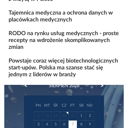
Tajemnica medyczna a ochrona danych w
placówkach medycznych
RODO na rynku usług medycznych - proste
recepty na wdrożenie skomplikowanych
zmian
Powstaje coraz więcej biotechnologicznych
start-upów. Polska ma szanse stać się
jednym z liderów w branży
PREVIOUS
NEXT
SIERPIEŃ 2026
PN
WT
ŚR
CZ
PT
SB
ND
27
28
29
30
31
1
2
3
4
5
6
7
8
9