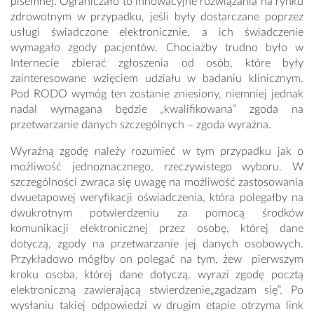
pisemnej. Ograniczało to innowacyjne rozwiązania na rynku
zdrowotnym w przypadku, jeśli były dostarczane poprzez
usługi świadczone elektronicznie, a ich świadczenie
wymagało zgody pacjentów. Chociażby trudno było w
Internecie zbierać zgłoszenia od osób, które były
zainteresowane wzięciem udziału w badaniu klinicznym.
Pod RODO wymóg ten zostanie zniesiony, niemniej jednak
nadal wymagana będzie „kwalifikowana” zgoda na
przetwarzanie danych szczególnych – zgoda wyraźna.
Wyraźną zgodę należy rozumieć w tym przypadku jak o
możliwość jednoznacznego, rzeczywistego wyboru. W
szczególności zwraca się uwagę na możliwość zastosowania
dwuetapowej weryfikacji oświadczenia, która polegałby na
dwukrotnym potwierdzeniu za pomocą środków
komunikacji elektronicznej przez osobę, której dane
dotyczą, zgody na przetwarzanie jej danych osobowych.
Przykładowo mógłby on polegać na tym, żew pierwszym
kroku osoba, której dane dotyczą, wyrazi zgodę pocztą
elektroniczną zawierającą stwierdzenie„zgadzam się”. Po
wysłaniu takiej odpowiedzi w drugim etapie otrzyma link