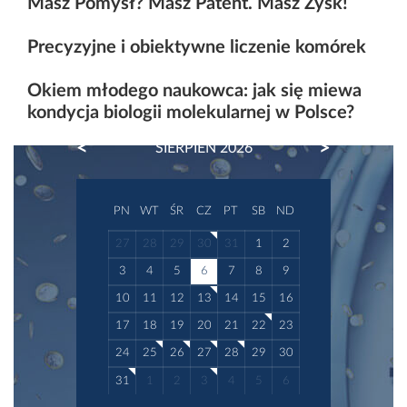
Masz Pomysł? Masz Patent. Masz Zysk!
Precyzyjne i obiektywne liczenie komórek
Okiem młodego naukowca: jak się miewa
kondycja biologii molekularnej w Polsce?
PREVIOUS
NEXT
SIERPIEŃ 2026
PN
WT
ŚR
CZ
PT
SB
ND
27
28
29
30
31
1
2
3
4
5
6
7
8
9
10
11
12
13
14
15
16
17
18
19
20
21
22
23
24
25
26
27
28
29
30
31
1
2
3
4
5
6