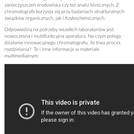
zanieczyszczeń środowiska czy też analiz klinicznych. Z
chromatografii korzysta się przy badaniach strukturalnych
związków organicznych, jak i fizykochemicznych.
Odpowiedzią na potrzeby wszelkch laboratoriów jest
nowoczesna i multifunkcyjna aparatura. Na czym polega
działanie innowacyjnego chromatografu, ile trwa proces
rozdzielania? Te i inne informacje w materiale
multimedialnym: