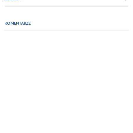
http://farmacja.cm-
uj.krakow.pl/~oam/artykuly/chromatografia.htm
KOMENTARZE
http://www.chemia.uni.lodz.pl/pdfy/acchwatko.pdf