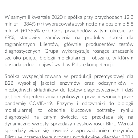
W samym II kwartale 2020 r. spółka przy przychodach 12,3
mln zł (+384% r/r) wypracowała zysk netto na poziomie 5,8
mln zł (+1355% r/r). Gros przychodów w tym okresie, aż
68%, stanowiły zamówienia na produkty spółki dla
zagranicznych klientów, głównie producentów testów
diagnostycznych. Grupa wykorzystuje rosnące znaczenie
szeroko pojętej biologii molekularnej – obszaru, w którym
posiada jedne z najwyższych w Polsce kompetencji.
Spółka wyspecjalizowana w produkcji przemysłowej dla
B2B wysokiej jakości enzymów oraz odczynników –
niezbędnych składników do testów diagnostycznych i dziś
jest beneficjentem zmian rynkowych przyspieszonych przez
pandemię COVID-19. Enzymy i odczynniki do biologii
molekularnej to obecnie kluczowe potrzeby rynku
diagnostyki na całym świecie, co przekłada się na
dynamiczne wzrosty sprzedaży i zyskowności Blirt. Wzrost
sprzedaży wiąże się również z wprowadzaniem enzymów
Blirtu w przemysłowe procesy produkcyjne klientów B2B i