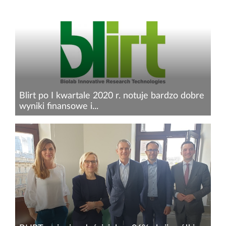
Technologies, firma biotechnologiczna
specjalizująca się w wytwarzaniu wysokiej
jakości enzymów oraz odczynników
dedykowanych do zastosowania w LifeScience,
po...
Blirt po I kwartale 2020 r. notuje bardzo dobre
wyniki finansowe i...
Blirt SA – Biolab Innovative Research
Technologies, firma biotechnologiczna
specjalizująca się w wytwarzaniu wysokiej
jakości wyspecjalizowanych enzymów oraz
odczynników dedykowanych do zastosowania
w...