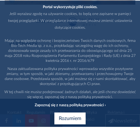
Portal wykorzystuje pliki cookies.
Jeśli wyrażasz zgodę na używanie cookies, to będą one zapisane w pamięci
twojej przeglądarki. W przeglądarce internetowej możesz zmienić ustawienia
WYDAWCA
dotyczące cookies.
Mając na względzie ochronę i bezpieczeństwo Twoich danych osobowych, firma
PARTNERZY
Bio-Tech Media sp. z o.o., przykładając szczególną wagę do ich ochrony,
dostosowała swoje zasady ich przetwarzania do obowiązującego od dnia 25
maja 2018 roku Rozporządzenia Parlamentu Europejskiego i Rady (UE) z dnia 27
kwietnia 2016 r. nr 2016/679
Nasza zaktualizowana polityka prywatności wprowadza wszystkie pozytywne
zmiany, w tym sposób, w jaki zbieramy, przetwarzamy i przechowujemy Twoje
dane osobowe. Przedstawia sposób, w jaki możesz się z nami skontaktować, aby
skorzystać z przysługujących Ci praw.
W tej chwili nie musisz podejmować żadnych działań, ale jeśli chcesz dowiedzieć
się więcej, zapoznaj się z naszą polityką prywatności.
Zapoznaj się z naszą polityką prywatności ›
Kontakt
Regulamin
Polityka
Polityka
Reklama i
Rozumiem
prywatności
jakości
promocja
Newsletter
1996 - 2026
Bio-Tech Media
. Wszystkie prawa zastrzeżone
Wybierz branżę