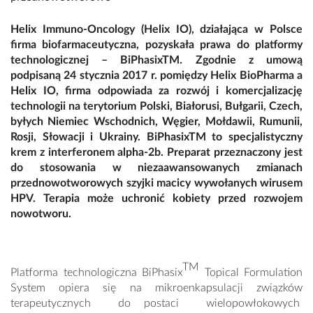
Helix Immuno-Oncology (Helix IO), działająca w Polsce
firma biofarmaceutyczna, pozyskała prawa do platformy
technologicznej – BiPhasixTM. Zgodnie z umową
podpisaną 24 stycznia 2017 r. pomiędzy Helix BioPharma a
Helix IO, firma odpowiada za rozwój i komercjalizację
technologii na terytorium Polski, Białorusi, Bułgarii, Czech,
byłych Niemiec Wschodnich, Węgier, Mołdawii, Rumunii,
Rosji, Słowacji i Ukrainy. BiPhasixTM to specjalistyczny
krem z interferonem alpha-2b. Preparat przeznaczony jest
do stosowania w niezaawansowanych zmianach
przednowotworowych szyjki macicy wywołanych wirusem
HPV. Terapia może uchronić kobiety przed rozwojem
nowotworu.
TM
Platforma technologiczna BiPhasix
Topical Formulation
System opiera się na mikroenkapsulacji związków
terapeutycznych do postaci wielopowłokowych