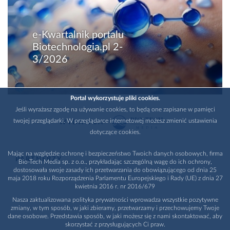
e-Kwartalnik portalu
Biotechnologia.pl 2-
3/2026
Portal wykorzystuje pliki cookies.
Jeśli wyrażasz zgodę na używanie cookies, to będą one zapisane w pamięci
twojej przeglądarki. W przeglądarce internetowej możesz zmienić ustawienia
WYDAWCA
dotyczące cookies.
Mając na względzie ochronę i bezpieczeństwo Twoich danych osobowych, firma
PARTNERZY
Bio-Tech Media sp. z o.o., przykładając szczególną wagę do ich ochrony,
dostosowała swoje zasady ich przetwarzania do obowiązującego od dnia 25
maja 2018 roku Rozporządzenia Parlamentu Europejskiego i Rady (UE) z dnia 27
kwietnia 2016 r. nr 2016/679
Nasza zaktualizowana polityka prywatności wprowadza wszystkie pozytywne
zmiany, w tym sposób, w jaki zbieramy, przetwarzamy i przechowujemy Twoje
dane osobowe. Przedstawia sposób, w jaki możesz się z nami skontaktować, aby
skorzystać z przysługujących Ci praw.