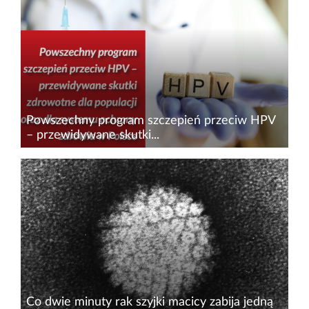
zdrowia&nbsp;bądź jego przeciwnikiem. W
takim przypadku wiedza na temat modulacji
populacji mikrobiologicznej może...
Powszechny program szczepień przeciw HPV
– przewidywane skutki...
Zapraszamy do lektury raportu ABM pn.
„Powszechny program szczepień
przeciw&nbsp;HPV&nbsp;– przewidywane
skutki zdrowotne dla populacji oraz dla systemu
ochrony zdrowia w Polsce”. Przeprowadzona...
Co dwie minuty rak szyjki macicy zabija jedną