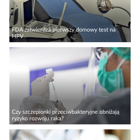
FDA zatwierdza pierwszy domowy test na
HPV
W maju 2025 r. amerykańska Agencja Żywności
i Leków (FDA) zatwierdziła pierwszy w historii
domowy test do samodzielnego pobierania
próbek w kierunku wirusa brodawczaka
ludzkiego...
Czy szczepionki przeciwbakteryjne obniżają
ryzyko rozwoju raka?
Mikrobiom człowieka wywiera duży wpływ na
homeostazę. Może on być sprzymierzeńcem