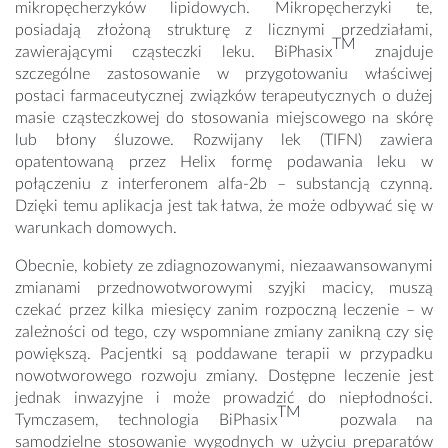
mikropęcherzyków lipidowych. Mikropęcherzyki te,
posiadają złożoną strukturę z licznymi przedziałami,
TM
zawierającymi cząsteczki leku. BiPhasix
znajduje
szczególne zastosowanie w przygotowaniu właściwej
postaci farmaceutycznej związków terapeutycznych o dużej
masie cząsteczkowej do stosowania miejscowego na skórę
lub błony śluzowe. Rozwijany lek (TIFN) zawiera
opatentowaną przez Helix formę podawania leku w
połączeniu z interferonem alfa-2b – substancją czynną.
Dzięki temu aplikacja jest tak łatwa, że może odbywać się w
warunkach domowych.
Obecnie, kobiety ze zdiagnozowanymi, niezaawansowanymi
zmianami przednowotworowymi szyjki macicy, muszą
czekać przez kilka miesięcy zanim rozpoczną leczenie – w
zależności od tego, czy wspomniane zmiany zanikną czy się
powiększą. Pacjentki są poddawane terapii w przypadku
nowotworowego rozwoju zmiany. Dostępne leczenie jest
jednak inwazyjne i może prowadzić do niepłodności.
TM
Tymczasem, technologia BiPhasix
pozwala na
samodzielne stosowanie wygodnych w użyciu preparatów