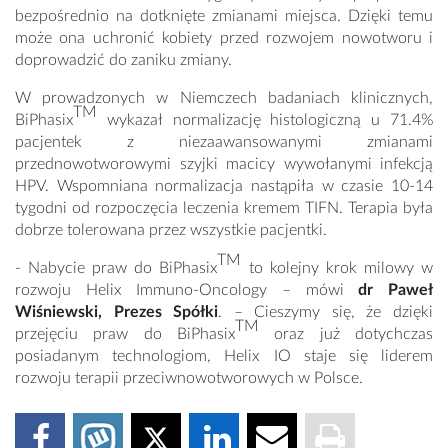
bezpośrednio na dotknięte zmianami miejsca. Dzięki temu
może ona uchronić kobiety przed rozwojem nowotworu i
doprowadzić do zaniku zmiany.
W prowadzonych w Niemczech badaniach klinicznych,
TM
BiPhasix
wykazał normalizację histologiczną u 71.4%
pacjentek z niezaawansowanymi zmianami
przednowotworowymi szyjki macicy wywołanymi infekcją
HPV. Wspomniana normalizacja nastąpiła w czasie 10-14
tygodni od rozpoczęcia leczenia kremem TIFN. Terapia była
dobrze tolerowana przez wszystkie pacjentki.
TM
- Nabycie praw do BiPhasix
to kolejny krok milowy w
rozwoju Helix Immuno-Oncology – mówi
dr Paweł
Wiśniewski, Prezes Spółki
. – Cieszymy się, że dzięki
TM
przejęciu praw do BiPhasix
oraz już dotychczas
posiadanym technologiom, Helix IO staje się liderem
rozwoju terapii przeciwnowotworowych w Polsce.