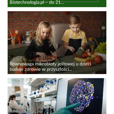
Biotechnologia.pl – do 21...
Już jest nowy harmonogram szkoleń i
webinarów Biotechnologia.pl. Jest on
aktualizowany na bieżąco, dlatego warto tam
regularnie zaglądać. W najbliższych miesiącach
czeka na Was wiele ciekawych pozycji...
Równowaga mikrobioty jelitowej u dzieci
buduje zdrowie w przyszłości...
Zaburzenia mikrobioty jelitowej mogą wiązać się
z wieloma problemami zdrowotnymi. Jej skład
ma znaczenie dla układu odpornościowego,
metabolizmu, a nawet zdrowia psychicznego.
Naukowcy przypominaj...