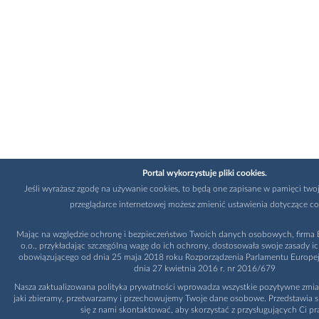
Portal wykorzystuje pliki cookies.
Jeśli wyrażasz zgodę na używanie cookies, to będą one zapisane w pamięci twoj
przeglądarce internetowej możesz zmienić ustawienia dotyczące co
Mając na względzie ochronę i bezpieczeństwo Twoich danych osobowych, firma B
o.o., przykładając szczególną wagę do ich ochrony, dostosowała swoje zasady i
obowiązującego od dnia 25 maja 2018 roku Rozporządzenia Parlamentu Europejs
dnia 27 kwietnia 2016 r. nr 2016/679
Nasza zaktualizowana polityka prywatności wprowadza wszystkie pozytywne zmia
jaki zbieramy, przetwarzamy i przechowujemy Twoje dane osobowe. Przedstawia s
się z nami skontaktować, aby skorzystać z przysługujących Ci pr