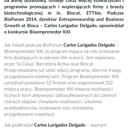
na arenę biznesową. Istnieje coraz więcej stowarzyszeń i
programów promujących i wspierających firmy z branży
biotechnologicznej m in. Biocat, ETTbio. Podczas
BioForum 2014, dyrektor Entrepreneurship and Business
Growth at Bioca – Carlos Lurigados Delgado, opowiedział
o konkursie Bioemprenedor XXI.
Jak mówił podczas BioForum
Carlos Lurigados Delgado
–
Bioemprenedor XXI, to program mający na celu zrzeszanie
firm działających w zakresie life-science. Jest wspierany
przez "la Caixa", Barcelona Activa oraz Biocat.
Przeprowadzano już sześć edycji programu, obecnie trwają
przygotowania siódmej serii. Program Bioemprenedor XXI
umożliwił powstanie 52 firmom oraz wygenerował 232
miejsca pracy.. Bioemprenedor XXI stwarza możliwości
licznych form aktywności zaklasyfikowanych do czterech
różnych etapów: chwytanie możliwości, szkolenie
przedsiębiorców, budowanie sieci kontaktów,
przygotowanie inwestycji.
Jak podkreślał
Carlos Lurigados Delgado
– ważnym