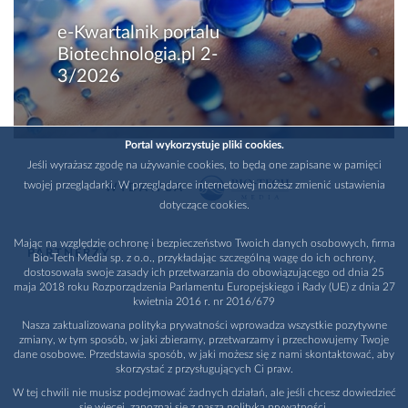
e-Kwartalnik portalu
Biotechnologia.pl 2-
3/2026
Portal wykorzystuje pliki cookies.
Jeśli wyrażasz zgodę na używanie cookies, to będą one zapisane w pamięci
twojej przeglądarki. W przeglądarce internetowej możesz zmienić ustawienia
WYDAWCA
dotyczące cookies.
Mając na względzie ochronę i bezpieczeństwo Twoich danych osobowych, firma
PARTNERZY
Bio-Tech Media sp. z o.o., przykładając szczególną wagę do ich ochrony,
dostosowała swoje zasady ich przetwarzania do obowiązującego od dnia 25
maja 2018 roku Rozporządzenia Parlamentu Europejskiego i Rady (UE) z dnia 27
kwietnia 2016 r. nr 2016/679
Nasza zaktualizowana polityka prywatności wprowadza wszystkie pozytywne
zmiany, w tym sposób, w jaki zbieramy, przetwarzamy i przechowujemy Twoje
dane osobowe. Przedstawia sposób, w jaki możesz się z nami skontaktować, aby
skorzystać z przysługujących Ci praw.
W tej chwili nie musisz podejmować żadnych działań, ale jeśli chcesz dowiedzieć
się więcej, zapoznaj się z naszą polityką prywatności.