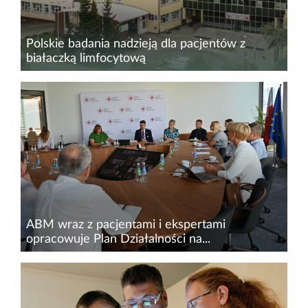
Polskie badania nadzieją dla pacjentów z
białaczką limfocytową
Choroby nowotworowe to jedno z
największych wyzwań współczesnej medycyny,
dlatego prowadzenie badań klinicznych w tym
obszarze jest tak ważne. W Polsce istotną rolę
w finansowaniu niekomercyjnych...
ABM wraz z pacjentami i ekspertami
opracowuje Plan Działalności na...
Agencja Badań Medycznych (ABM) zakończyła
konsultacje społeczne dotyczące&nbsp;Planu
Działalności na rok 2025. Spotkania, które