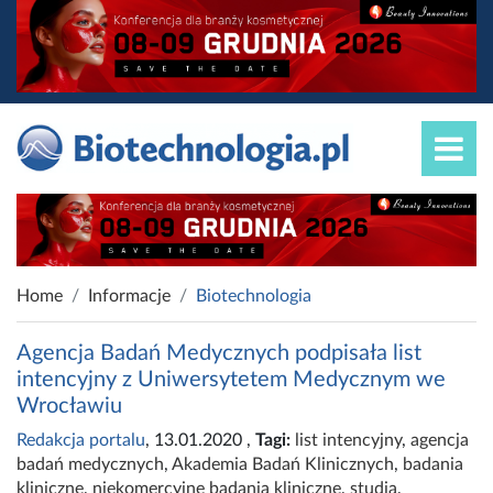
Home
Informacje
Biotechnologia
Agencja Badań Medycznych podpisała list
intencyjny z Uniwersytetem Medycznym we
Wrocławiu
Redakcja portalu
, 13.01.2020
,
Tagi:
list intencyjny
,
agencja
badań medycznych
,
Akademia Badań Klinicznych
,
badania
kliniczne
,
niekomercyjne badania kliniczne
,
studia
,