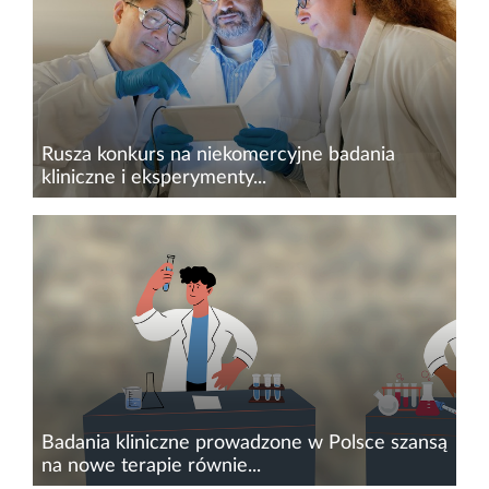
odbyły się z udziałem licznych przedstawicieli
towarzystw naukowych oraz...
Rusza konkurs na niekomercyjne badania
kliniczne i eksperymenty...
Agencja Badań Medycznych ogłasza konkurs na
wsparcie niekomercyjnych badań klinicznych i
eksperymentów badawczych. Celem jest
zwiększenie dostępu pacjentów do
kompleksowej, wielospecjalistycznej, a...
Badania kliniczne prowadzone w Polsce szansą
na nowe terapie równie...