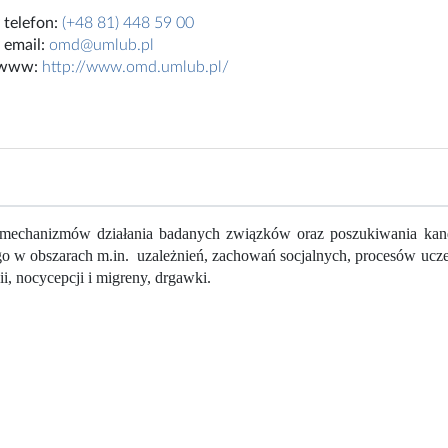
telefon:
(+48 81) 448 59 00
email:
omd@umlub.pl
 www:
http://www.omd.umlub.pl/
mechanizmów działania badanych związków oraz poszukiwania kand
 w obszarach m.in. uzależnień, zachowań socjalnych, procesów uczen
ii, nocycepcji i migreny, drgawki.