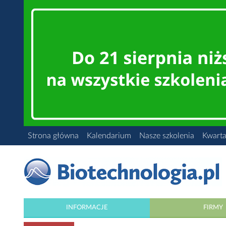
Strona główna
Kalendarium
Nasze szkolenia
Kwarta
INFORMACJE
FIRMY