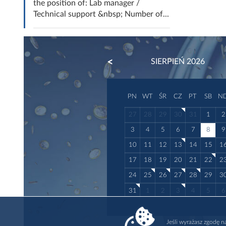
the position of: Lab manager /
Technical support &nbsp; Number of...
PREVIOUS
SIERPIEŃ 2026
PN
WT
ŚR
CZ
PT
SB
N
27
28
29
30
31
1
2
3
4
5
6
7
8
9
10
11
12
13
14
15
1
17
18
19
20
21
22
2
24
25
26
27
28
29
3
31
1
2
3
4
5
6
Jeśli wyrażasz zgodę 