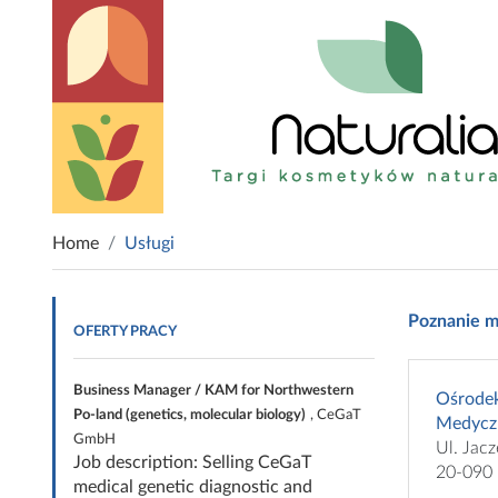
Home
Usługi
Poznanie m
OFERTY PRACY
Business Manager / KAM for Northwestern
Ośrode
Po-land (genetics, molecular biology)
, CeGaT
Medyczn
GmbH
Ul. Jac
Job description: Selling CeGaT
20-090 
medical genetic diagnostic and