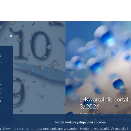
NEXT
D
6
3
e-Kwartalnik portalu
0
3/2026
Pobierz bezpłatny e-Kwartalnik
informacji: malgorzata.ges@bio
Portal wykorzystuje pliki cookies.
na używanie cookies, to będą one zapisane w pamięci twojej przeglądarki. W przegląda