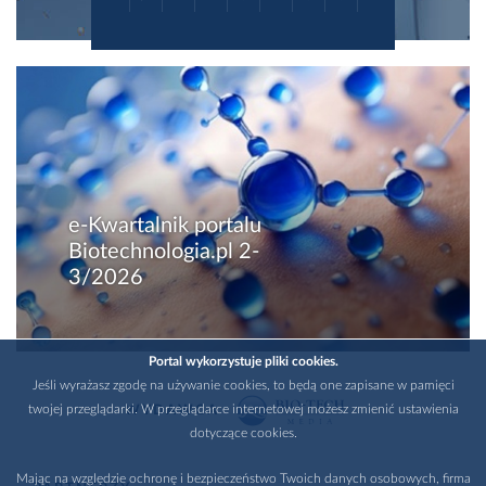
e-Kwartalnik portalu
Biotechnologia.pl 2-
3/2026
Portal wykorzystuje pliki cookies.
Jeśli wyrażasz zgodę na używanie cookies, to będą one zapisane w pamięci
twojej przeglądarki. W przeglądarce internetowej możesz zmienić ustawienia
WYDAWCA
dotyczące cookies.
Mając na względzie ochronę i bezpieczeństwo Twoich danych osobowych, firma