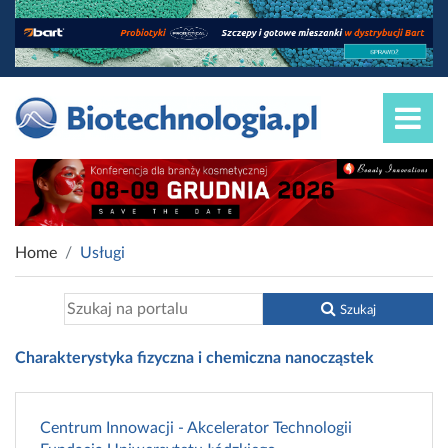
Home
Usługi
Szukaj
Charakterystyka fizyczna i chemiczna nanocząstek
Centrum Innowacji - Akcelerator Technologii