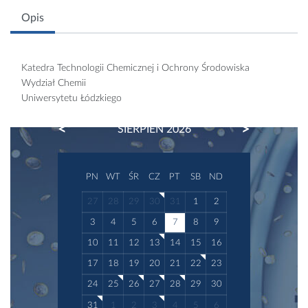
Opis
Katedra Technologii Chemicznej i Ochrony Środowiska
Wydział Chemii
Uniwersytetu Łódzkiego
PREVIOUS
NEXT
SIERPIEŃ 2026
PN
WT
ŚR
CZ
PT
SB
ND
27
28
29
30
31
1
2
3
4
5
6
7
8
9
10
11
12
13
14
15
16
17
18
19
20
21
22
23
24
25
26
27
28
29
30
31
1
2
3
4
5
6