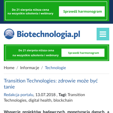
Home
Informacje
Technologie
Transition Technologies: zdrowie może być
tanie
Redakcja portalu
, 13.07.2018
,
Tagi:
Transition
Technologies
,
digital health
,
blockchain
Wsparcie projektów badawczych, monetyzacja danych, a