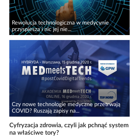
Rewolucja technologiczna w medycynie
przyspiesza i nic jej nie...
Ochrona zdrowia w Polsce od kilku lat
przeżywa prawdziwą rewolucję. Pandemia
SARS-CoV-2 wymusiła przyspieszoną
cyfryzację, która zmieniła dostępność oraz
jakość usług medycznych. Nadal jest jeszcze...
Czy nowe technologie medyczne przetrwają
COVID? Ruszają zapisy na...
W jaki sposób COVID-19 wpływa na rozwój
Cyfryzacja zdrowia, czyli jak pchnąć system
rynku zdrowia cyfrowego oraz nastawienie do
na właściwe tory?
nowych technologii? Jak radzi sobie z