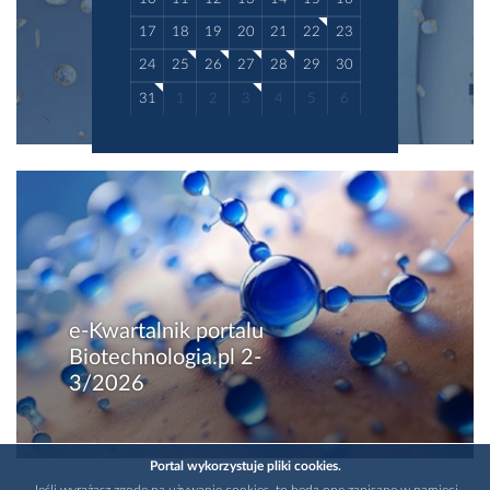
17
18
19
20
21
22
23
24
25
26
27
28
29
30
31
1
2
3
4
5
6
e-Kwartalnik portalu
Biotechnologia.pl 2-
3/2026
Portal wykorzystuje pliki cookies.