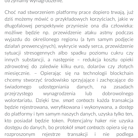
otrzymamy wynagrodzenie.
Choć nad stworzeniem platformy prace dopiero trwają, już
dziś możemy mówić o przykładowych korzyściach, jakie w
długofalowej perspektywie przyniesie ona dla człowieka:
możliwe będzie np. przewidzenie ataku astmy podczas
wyjazdu do określonego regionu (a tym samym podjęcie
działań prewencyjnych), wykrycie wady serca, przewidzenie
sytuacji stresogennych albo spadku poziomu cukru czy
innych substancji, a następnie – redukcja kosztu opieki
zdrowotnej do zaledwie kilku euro, dolarów czy złotych
miesięcznie. – Opierając się na technologii blockchain
chcemy stworzyć środowisko sprzyjające i zachęcające do
świadomego udostępniania danych, na zasadach
przejrzystego wynagrodzenia lub dobrowolnego
wolontariatu. Dzięki tzw.
smart contracts
każda transakcja
będzie rejestrowana, weryfikowana i wykonywana, a dostęp
do platformy i tym samym naszych danych, uzyska tylko ten,
kto posiadał będzie token. Potencjalny haker nie uzyska
dostępu do danych, bo protokół
smart contracts
opiera się na
rozproszonym rejestrze transakcji i nie podlega