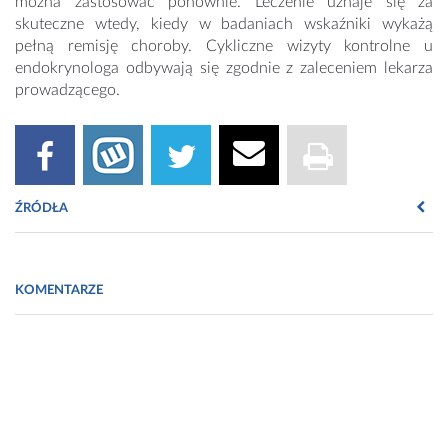
można zastosować ponownie. Leczenie uznaje się za
skuteczne wtedy, kiedy w badaniach wskaźniki wykażą
pełną remisję choroby. Cykliczne wizyty kontrolne u
endokrynologa odbywają się zgodnie z zaleceniem lekarza
prowadzącego.
ŹRÓDŁA
Fot. https://pixabay.com/pl/vectors/endokrynolog-tarczyca-
gruczo%c5%82-7612918/
KOMENTARZE