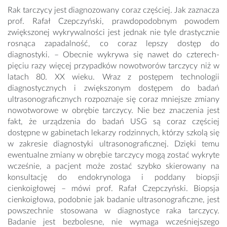
Rak tarczycy jest diagnozowany coraz częściej. Jak zaznacza
prof. Rafał Czepczyński, prawdopodobnym powodem
zwiększonej wykrywalności jest jednak nie tyle drastycznie
rosnąca zapadalność, co coraz lepszy dostęp do
diagnostyki. – Obecnie wykrywa się nawet do czterech-
pięciu razy więcej przypadków nowotworów tarczycy niż w
latach 80. XX wieku. Wraz z postępem technologii
diagnostycznych i zwiększonym dostępem do badań
ultrasonograficznych rozpoznaje się coraz mniejsze zmiany
nowotworowe w obrębie tarczycy. Nie bez znaczenia jest
fakt, że urządzenia do badań USG są coraz częściej
dostępne w gabinetach lekarzy rodzinnych, którzy szkolą się
w zakresie diagnostyki ultrasonograficznej. Dzięki temu
ewentualne zmiany w obrębie tarczycy mogą zostać wykryte
wcześnie, a pacjent może zostać szybko skierowany na
konsultację do endokrynologa i poddany biopsji
cienkoigłowej – mówi prof. Rafał Czepczyński. Biopsja
cienkoigłowa, podobnie jak badanie ultrasonograficzne, jest
powszechnie stosowana w diagnostyce raka tarczycy.
Badanie jest bezbolesne, nie wymaga wcześniejszego