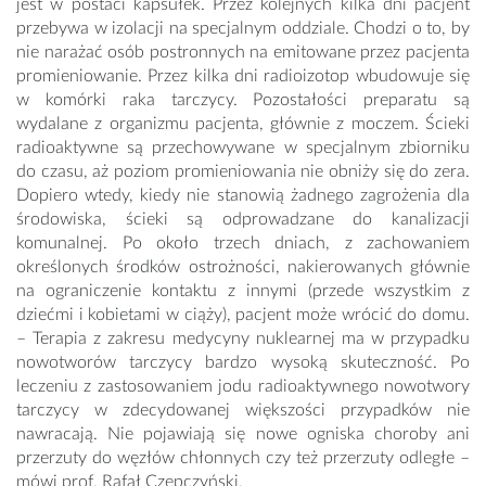
jest w postaci kapsułek. Przez kolejnych kilka dni pacjent
przebywa w izolacji na specjalnym oddziale. Chodzi o to, by
nie narażać osób postronnych na emitowane przez pacjenta
promieniowanie. Przez kilka dni radioizotop wbudowuje się
w komórki raka tarczycy. Pozostałości preparatu są
wydalane z organizmu pacjenta, głównie z moczem. Ścieki
radioaktywne są przechowywane w specjalnym zbiorniku
do czasu, aż poziom promieniowania nie obniży się do zera.
Dopiero wtedy, kiedy nie stanowią żadnego zagrożenia dla
środowiska, ścieki są odprowadzane do kanalizacji
komunalnej. Po około trzech dniach, z zachowaniem
określonych środków ostrożności, nakierowanych głównie
na ograniczenie kontaktu z innymi (przede wszystkim z
dziećmi i kobietami w ciąży), pacjent może wrócić do domu.
– Terapia z zakresu medycyny nuklearnej ma w przypadku
nowotworów tarczycy bardzo wysoką skuteczność. Po
leczeniu z zastosowaniem jodu radioaktywnego nowotwory
tarczycy w zdecydowanej większości przypadków nie
nawracają. Nie pojawiają się nowe ogniska choroby ani
przerzuty do węzłów chłonnych czy też przerzuty odległe –
mówi prof. Rafał Czepczyński.