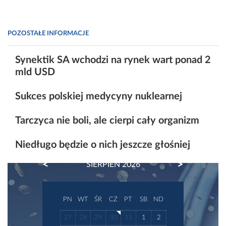
POZOSTAŁE INFORMACJE
Synektik SA wchodzi na rynek wart ponad 2
mld USD
Sukces polskiej medycyny nuklearnej
Tarczyca nie boli, ale cierpi cały organizm
Niedługo będzie o nich jeszcze głośniej
PREVIOUS
NEXT
SIERPIEŃ 2026
PN
WT
ŚR
CZ
PT
SB
ND
27
28
29
30
31
1
2